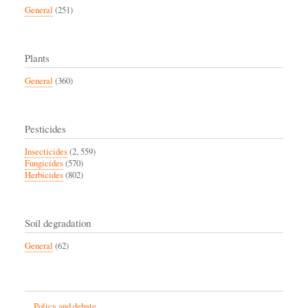
General
(251)
Plants
General
(360)
Pesticides
Insecticides
(2, 559)
Fungicides
(570)
Herbicides
(802)
Soil degradation
General
(62)
Policy and debate