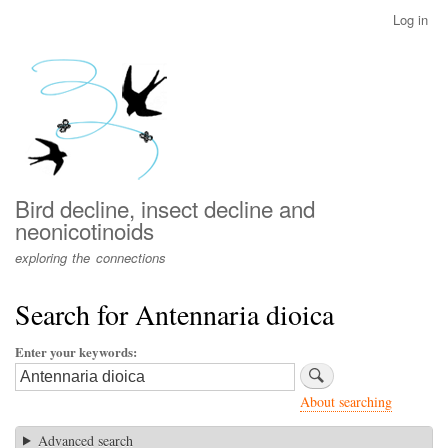
Skip
Log in
User
to
account
main
menu
content
Bird decline, insect decline and
neonicotinoids
exploring the connections
Search for Antennaria dioica
Enter your keywords
About searching
Advanced search