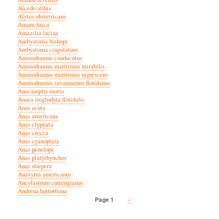
Alcedo atthis
Alytes obstetricans
Amara fusca
Amazilia luciae
Ambystoma bishopi
Ambystoma cingulatum
Ammodramus caudacutus
Ammodramus maritimus mirabilis
Ammodramus maritimus nigrescens
Ammodramus savannarum floridanus
Anacamptis morio
Anaea troglodyta floridalis
Anas acuta
Anas americana
Anas clypeata
Anas crecca
Anas cyanoptera
Anas penelope
Anas platyrhynchos
Anas strepera
Anaxyrus americanus
Ancylastrum cumingianus
Andrena hattorfiana
Next
››
Page 1
Pagination
page