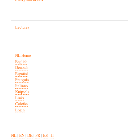
Lectures
NL Home
English
Deutsch
Español
Français
Italiano
Knipsels
Links
Colofon
Login
NL
|
EN
|
DE
|
FR
|
ES
|
IT