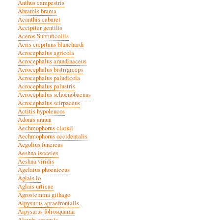
Anthus campestris
Abramis brama
Acanthis cabaret
Accipiter gentilis
Aceros Subruficollis
Acris crepitans blanchardi
Acrocephalus agricola
Acrocephalus arundinaceus
Acrocephalus bistrigiceps
Acrocephalus paludicola
Acrocephalus palustris
Acrocephalus schoenobaenus
Acrocephalus scirpaceus
Actitis hypoleucos
Adonis annua
Aechmophorus clarkii
Aechmophorus occidentalis
Aegolius funereus
Aeshna isoceles
Aeshna viridis
Agelaius phoeniceus
Aglais io
Aglais urticae
Agrostemma githago
Aipysurus apraefrontalis
Aipysurus foliosquama
Alauda arvensis