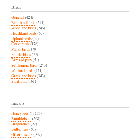
Birds
General
(424)
Farmland birds
(544)
Woodland birds
(246)
Heathland birds
(53)
Upland birds
(52)
Coast birds
(176)
Marsh birds
(79)
Prairie birds
(77)
Birds of prey
(51)
Settlement birds
(243)
Wetland birds
(141)
Grassland birds
(343)
Swallows
(161)
Insects
Honeybees
(1, 133)
Bumblebees
(568)
Dragonflies
(92)
Butterflies
(507)
Other insects
(959)