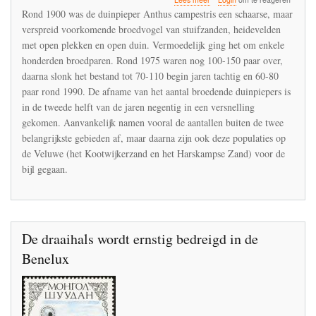
De
Rond 1900 was de duinpieper Anthus campestris een schaarse, maar
duinpieper
verspreid voorkomende broedvogel van stuifzanden, heidevelden
is
met open plekken en open duin. Vermoedelijk ging het om enkele
sinds
2003
honderden broedparen. Rond 1975 waren nog 100-150 paar over,
uitgestorven
daarna slonk het bestand tot 70-110 begin jaren tachtig en 60-80
in
paar rond 1990. De afname van het aantal broedende duinpiepers is
Nederland
in de tweede helft van de jaren negentig in een versnelling
gekomen. Aanvankelijk namen vooral de aantallen buiten de twee
belangrijkste gebieden af, maar daarna zijn ook deze populaties op
de Veluwe (het Kootwijkerzand en het Harskampse Zand) voor de
bijl gegaan.
De draaihals wordt ernstig bedreigd in de
Benelux