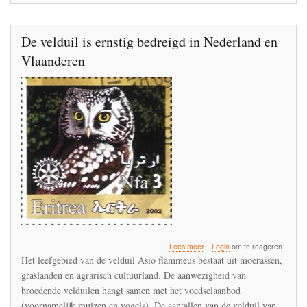
De velduil is ernstig bedreigd in Nederland en
Vlaanderen
over
Lees meer
Login
om te reageren
De
Het leefgebied van de velduil Asio flammeus bestaat uit moerassen,
velduil
graslanden en agrarisch cultuurland. De aanwezigheid van
is
broedende velduilen hangt samen met het voedselaanbod
ernstig
bedreigd
(voornamelijk muizen en vogels). De aantallen van de velduil van