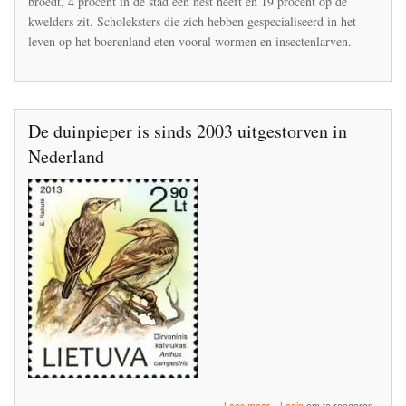
broedt, 4 procent in de stad een nest heeft en 19 procent op de
kwelders zit. Scholeksters die zich hebben gespecialiseerd in het
leven op het boerenland eten vooral wormen en insectenlarven.
De duinpieper is sinds 2003 uitgestorven in
Nederland
over
Lees meer
Login
om te reageren