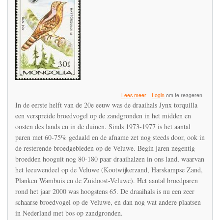
over
Lees meer
Login
om te reageren
De
In de eerste helft van de 20e eeuw was de draaihals Jynx torquilla
draaihals
een verspreide broedvogel op de zandgronden in het midden en
wordt
oosten des lands en in de duinen. Sinds 1973-1977 is het aantal
ernstig
bedreigd
paren met 60-75% gedaald en de afname zet nog steeds door, ook in
in
de resterende broedgebieden op de Veluwe. Begin jaren negentig
de
broedden hooguit nog 80-180 paar draaihalzen in ons land, waarvan
Benelux
het leeuwendeel op de Veluwe (Kootwijkerzand, Harskampse Zand,
Planken Wambuis en de Zuidoost-Veluwe). Het aantal broedparen
rond het jaar 2000 was hoogstens 65. De draaihals is nu een zeer
schaarse broedvogel op de Veluwe, en dan nog wat andere plaatsen
in Nederland met bos op zandgronden.