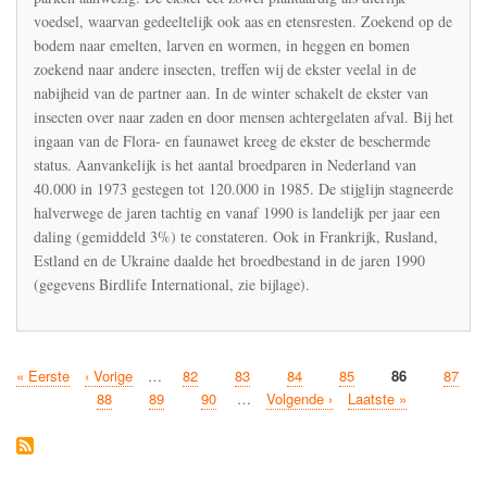
sinds
voedsel, waarvan gedeeltelijk ook aas en etensresten. Zoekend op de
1990
bodem naar emelten, larven en wormen, in heggen en bomen
zoekend naar andere insecten, treffen wij de ekster veelal in de
nabijheid van de partner aan. In de winter schakelt de ekster van
insecten over naar zaden en door mensen achtergelaten afval. Bij het
ingaan van de Flora- en faunawet kreeg de ekster de beschermde
status. Aanvankelijk is het aantal broedparen in Nederland van
40.000 in 1973 gestegen tot 120.000 in 1985. De stijglijn stagneerde
halverwege de jaren tachtig en vanaf 1990 is landelijk per jaar een
daling (gemiddeld 3%) te constateren. Ook in Frankrijk, Rusland,
Estland en de Ukraine daalde het broedbestand in de jaren 1990
(gegevens Birdlife International, zie bijlage).
Eerste
« Eerste
Vorige
‹ Vorige
…
Pagina
82
Pagina
83
Pagina
84
Pagina
85
Huidige
86
Pagina
87
Paginatie
pagina
pagina
pagina
Pagina
88
Pagina
89
Pagina
90
…
Volgende
Volgende ›
Laatste
Laatste »
pagina
pagina