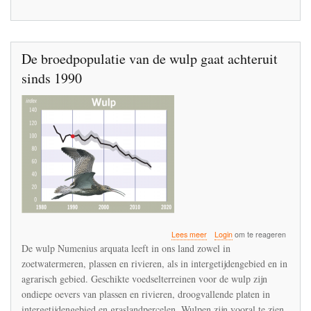
De broedpopulatie van de wulp gaat achteruit
sinds 1990
over
Lees meer
Login
om te reageren
De
De wulp Numenius arquata leeft in ons land zowel in
broedpopulatie
zoetwatermeren, plassen en rivieren, als in intergetijdengebied en in
van
agrarisch gebied. Geschikte voedselterreinen voor de wulp zijn
de
wulp
ondiepe oevers van plassen en rivieren, droogvallende platen in
gaat
intergetijdengebied en graslandpercelen. Wulpen zijn vooral te zien