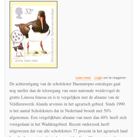
over
Lees meer
Login
om te reageren
De
De achteruitgang van de scholekster Haematopus ostralegus gaat
scholekster
nog sneller dan de teloorgang van onze nationale weidevogel de
is
grutto Limosa limosa en is te vergelijken met de afname van de
slachtoffer
van
Veldleeuwerik Alauda arvensis in het agrarisch gebied. Sinds 1990
wormen-
is het aantal Scholeksters dat in Nederland broedt met 50%
en
afgenomen. Een vergelijkbare afname van meer dan 40% heeft zich
insectenschaarste
voorgedaan in het Waddengebied. Recent onderzoek heeft
in
belangrijke
uitgewezen dat van alle scholeksters 77 procent in het agrarisch land
broedbiotopen