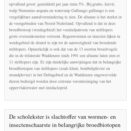
door
opvallend groot: gemiddeld per jaar ruim 5%. Bij grutto, kievit,
oppervlaktewaterverontreinigin
wulp Numenius arquata en watersnip Gallinago gallinago is een
met
imidacloprid
vergelijkbare aantalvermindering te zien. De afname is het sterkst in
de veengebieden van Noord-Nederland. Opvallend is dat in deze
broedbiotoop (weidegebied) het voedselpatroon van steltlopers
grote overeenkomsten vertoont. Regenwormen en insecten lijken in
weidegebied de sleutel te zijn tot de aanwezigheid van broedende
steltlopers. Opmerkelijk is ook dat van de 13 soorten broedvogels
die in de trilaterale Waddenzee sinds 1991 een afname laten zien er
11 steltlopers zijn. Er zijn duidelijke aanwijzingen dat in belangrijke
broedbiotopen van steltlopers (zoals kluut, bontbekplevier en
strandplevier) in het Deltagebied en de Waddenzee ongewervelde
dieren bedreigd worden door extreme verontreiniging van het
oppervlaktewater met imidacloprid.
De scholekster is slachtoffer van wormen- en
insectenschaarste in belangrijke broedbiotopen