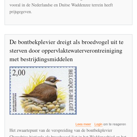
vooral in de Nederlandse en Duitse Waddenzee terrein heeft
prijsgegeven.
De bontbekplevier dreigt als broedvogel uit te
sterven door oppervlaktewaterverontreiniging
met bestrijdingsmiddelen
over
Lees meer
Login
om te reageren
De
Het zwaartepunt van de verspreiding van de bontbekplevier
bontbekplevier
Charadrius hiaticula als broedvogel ligt in het Waddengebied en het