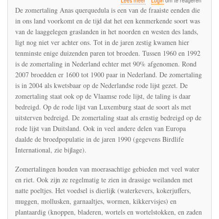
Lees meer
Login
om te reageren
De
De zomertaling Anas querquedula is een van de fraaiste eenden die
zomertaling
in ons land voorkomt en de tijd dat het een kenmerkende soort was
dreigt
van de laaggelegen graslanden in het noorden en westen des lands,
uit
te
ligt nog niet ver achter ons. Tot in de jaren zestig kwamen hier
sterven
tenminste enige duizenden paren tot broeden. Tussen 1960 en 1992
in
is de zomertaling in Nederland echter met 90% afgenomen. Rond
de
2007 broedden er 1600 tot 1900 paar in Nederland. De zomertaling
Benelux
is in 2004 als kwetsbaar op de Nederlandse rode lijst gezet. De
zomertaling staat ook op de Vlaamse rode lijst, de taling is daar
bedreigd. Op de rode lijst van Luxemburg staat de soort als met
uitsterven bedreigd. De zomertaling staat als ernstig bedreigd op de
rode lijst van Duitsland. Ook in veel andere delen van Europa
daalde de broedpopulatie in de jaren 1990 (gegevens Birdlife
International, zie bijlage).
Zomertalingen houden van moerasachtige gebieden met veel water
en riet. Ook zijn ze regelmatig te zien in drassige weilanden met
natte poeltjes. Het voedsel is dierlijk (waterkevers, kokerjuffers,
muggen, mollusken, garnaaltjes, wormen, kikkervisjes) en
plantaardig (knoppen, bladeren, wortels en wortelstokken, en zaden