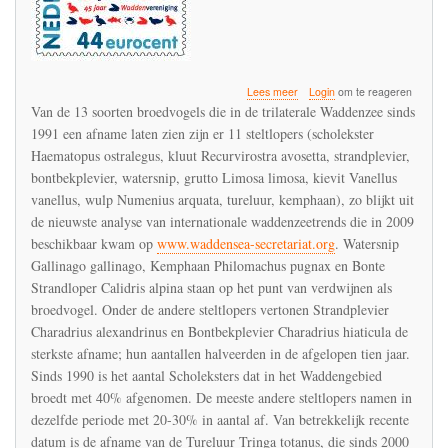
over
Lees meer
Login
om te reageren
De
Van de 13 soorten broedvogels die in de trilaterale Waddenzee sinds
steltlopers
1991 een afname laten zien zijn er 11 steltlopers (scholekster
hebben
Haematopus ostralegus, kluut Recurvirostra avosetta, strandplevier,
het
zwaar
bontbekplevier, watersnip, grutto Limosa limosa, kievit Vanellus
vanellus, wulp Numenius arquata, tureluur, kemphaan), zo blijkt uit
de nieuwste analyse van internationale waddenzeetrends die in 2009
beschikbaar kwam op
www.waddensea-secretariat.org
. Watersnip
Gallinago gallinago, Kemphaan Philomachus pugnax en Bonte
Strandloper Calidris alpina staan op het punt van verdwijnen als
broedvogel. Onder de andere steltlopers vertonen Strandplevier
Charadrius alexandrinus en Bontbekplevier Charadrius hiaticula de
sterkste afname; hun aantallen halveerden in de afgelopen tien jaar.
Sinds 1990 is het aantal Scholeksters dat in het Waddengebied
broedt met 40% afgenomen. De meeste andere steltlopers namen in
dezelfde periode met 20-30% in aantal af. Van betrekkelijk recente
datum is de afname van de Tureluur Tringa totanus, die sinds 2000