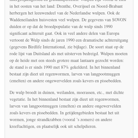
achteruit
in het oosten van het land: Drenthe, Overijssel en Noord-Brabant
sinds
herbergen het leeuwendeel van de Nederlandse wulpen. Ook de
1990
Waddeneilanden huisvesten veel wulpen. De gegevens van SOVON
duiden er op dat de broedpopulatie van de wulp sinds 1990
significant achteruit gaat. Ook in veel andere delen van Europa
vertoont de Wulp sinds de jaren 1990 een dramatische achteruitgang
(gegevens Birdlife International, zie bijlage). De soort staat op de
rode lijst van Duitsland als met uitsterven bedreigd. Wulpen moeten
op de heide met een steeds grotere maat lantaarn gezocht worden:
de stand is er sinds 1990 met 87% gekelderd. In het binnenland
bestaat zijn dieet uit regenwormen, larven van langpootmuggen
(emelten) en andere ongewervelden zoals kevers en pissebedden.
De wulp broedt in duinen, weilanden, moerassen, etc., met dichte
vegetatie. In het binnenland bestaat zijn dieet uit regenwormen,
larven van langpootmuggen (emelten) en andere ongewervelden
zoals kevers en pissebedden. In getijdengebieden bestaat het uit
wormen, jonge strandkrabben (vooral ’s zomers) en andere
kreeftachtigen, en plaatselijk ook uit schelpdieren.