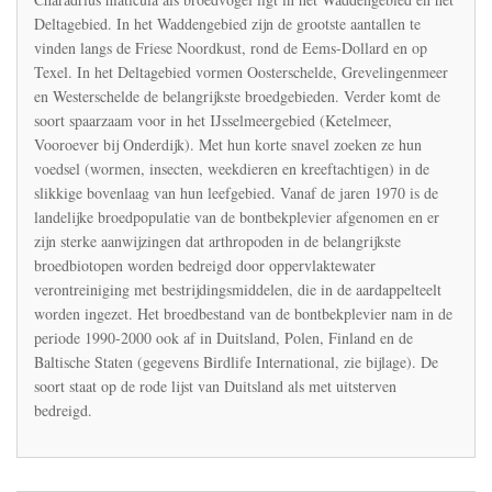
dreigt
Deltagebied. In het Waddengebied zijn de grootste aantallen te
als
broedvogel
vinden langs de Friese Noordkust, rond de Eems-Dollard en op
uit
Texel. In het Deltagebied vormen Oosterschelde, Grevelingenmeer
te
en Westerschelde de belangrijkste broedgebieden. Verder komt de
sterven
soort spaarzaam voor in het IJsselmeergebied (Ketelmeer,
door
oppervlaktewaterverontreinigin
Vooroever bij Onderdijk). Met hun korte snavel zoeken ze hun
met
voedsel (wormen, insecten, weekdieren en kreeftachtigen) in de
bestrijdingsmiddelen
slikkige bovenlaag van hun leefgebied. Vanaf de jaren 1970 is de
landelijke broedpopulatie van de bontbekplevier afgenomen en er
zijn sterke aanwijzingen dat arthropoden in de belangrijkste
broedbiotopen worden bedreigd door oppervlaktewater
verontreiniging met bestrijdingsmiddelen, die in de aardappelteelt
worden ingezet. Het broedbestand van de bontbekplevier nam in de
periode 1990-2000 ook af in Duitsland, Polen, Finland en de
Baltische Staten (gegevens Birdlife International, zie bijlage). De
soort staat op de rode lijst van Duitsland als met uitsterven
bedreigd.