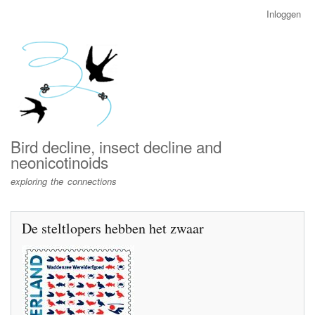
Overslaan
Inloggen
User
en
account
naar
menu
de
inhoud
gaan
Bird decline, insect decline and
neonicotinoids
exploring the connections
De steltlopers hebben het zwaar