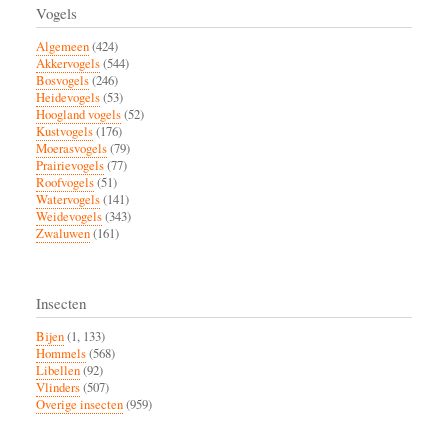
Vogels
Algemeen
(424)
Akkervogels
(544)
Bosvogels
(246)
Heidevogels
(53)
Hoogland vogels
(52)
Kustvogels
(176)
Moerasvogels
(79)
Prairievogels
(77)
Roofvogels
(51)
Watervogels
(141)
Weidevogels
(343)
Zwaluwen
(161)
Insecten
Bijen
(1, 133)
Hommels
(568)
Libellen
(92)
Vlinders
(507)
Overige insecten
(959)