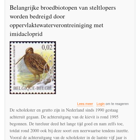
Belangrijke broedbiotopen van steltlopers
worden bedreigd door
oppervlaktewaterverontreiniging met
imidacloprid
over
Lees meer
Login
om te reageren
Belangrijke
De scholekster en grutto zijn in Nederland sinds 1990 gestaag
broedbiotopen
achteruit gegaan. De achteruitgang van de kievit is rond 1995
van
begonnen. De tureluur deed het lange tijd goed en nam zelfs toe,
steltlopers
worden
totdat rond 2000 ook bij deze soort een neerwaartse tendens inzette.
bedreigd
Vooral de achteruitgang van de scholekster in de laatste vijf jaar is