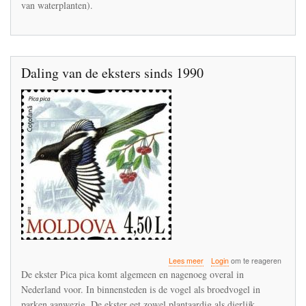
van waterplanten).
Daling van de eksters sinds 1990
over
Lees meer
Login
om te reageren
Daling
De ekster Pica pica komt algemeen en nagenoeg overal in
van
Nederland voor. In binnensteden is de vogel als broedvogel in
de
parken aanwezig. De ekster eet zowel plantaardig als dierlijk
eksters