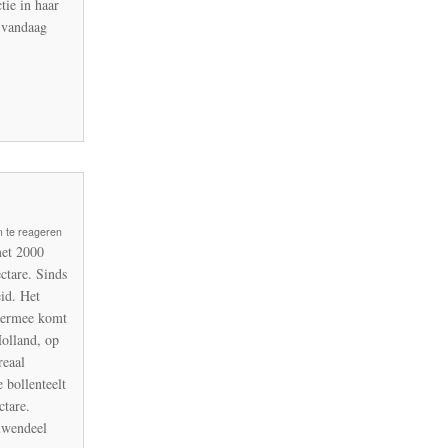
tie in haar
t vandaag
gsmiddelen
 te reageren
met 2000
ctare. Sinds
eid. Het
Hiermee komt
olland, op
reaal
 bollenteelt
ctare.
uwendeel