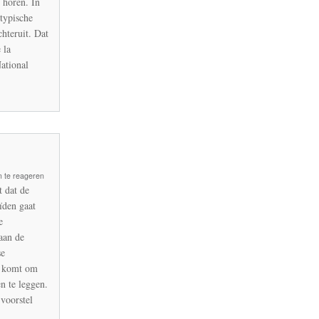
 horen. In
typische
chteruit. Dat
 la
ational
 te reageren
oïden
 dat de
ïden gaat
e
aan de
se
l komt om
n te leggen.
voorstel