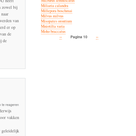
A) heeft
Micrurus lemniscatus
Miliaria calandra
 zowel bij
Millepora boschmai
 naar
Milvus milvus
 werden van
Misopates orontium
Mniotilta varia
erd er op
roducten
Moho braccatus
 van de
Vorige
‹‹
Volgende
››
Pagina 10
j de
Paginatie
igd
pagina
pagina
gsmiddelen
 te reageren
derwijs
voor vakken
taties
 geleidelijk