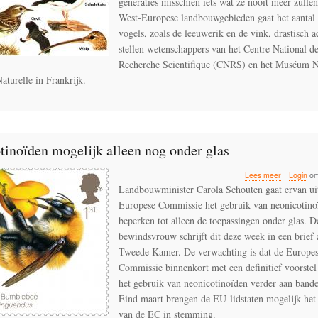
generaties misschien iets wat ze nooit meer zullen
binnenkort
verleden
West-Europese landbouwgebieden gaat het aantal 
tijd
vogels, zoals de leeuwerik en de vink, drastisch a
stellen wetenschappers van het Centre National de
Recherche Scientifique (CNRS) en het Muséum N
aturelle in Frankrijk.
tinoïden mogelijk alleen nog onder glas
over
Lees meer
Login
om
Neonicotin
Landbouwminister Carola Schouten gaat ervan uit
mogelijk
Europese Commissie het gebruik van neonicotino
alleen
beperken tot alleen de toepassingen onder glas. D
nog
onder
bewindsvrouw schrijft dit deze week in een brief 
glas
Tweede Kamer. De verwachting is dat de Europe
Commissie binnenkort met een definitief voorste
het gebruik van neonicotinoïden verder aan bande
Eind maart brengen de EU-lidstaten mogelijk het 
van de EC in stemming.