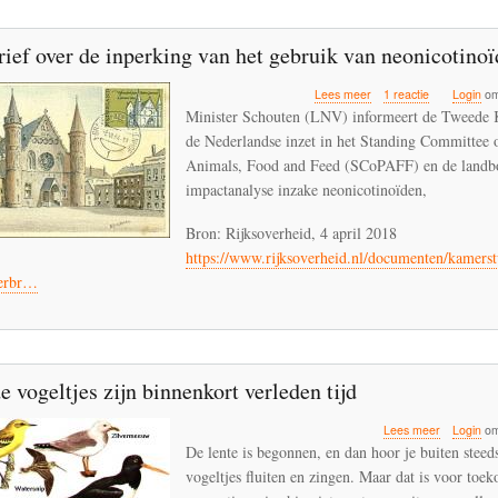
met
imidacloprid
ief over de inperking van het gebruik van neonicotino
over
Lees meer
1 reactie
Login
om
Kamerbrief
Minister Schouten (LNV) informeert de Tweede 
over
de Nederlandse inzet in het Standing Committee o
de
Animals, Food and Feed (SCoPAFF) en de land
inperking
van
impactanalyse inzake neonicotinoïden,
het
gebruik
Bron: Rijksoverheid, 4 april 2018
van
https://www.rijksoverheid.nl/documenten/kamers
neonicotinoïden
erbr…
e vogeltjes zijn binnenkort verleden tijd
over
Lees meer
Login
om
Fluitende
De lente is begonnen, en dan hoor je buiten steed
vogeltjes
vogeltjes fluiten en zingen. Maar dat is voor toe
zijn