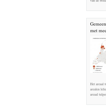
van de boll
Gemeent
met mee
Het areaal 
arealen lel
areaal tulpe