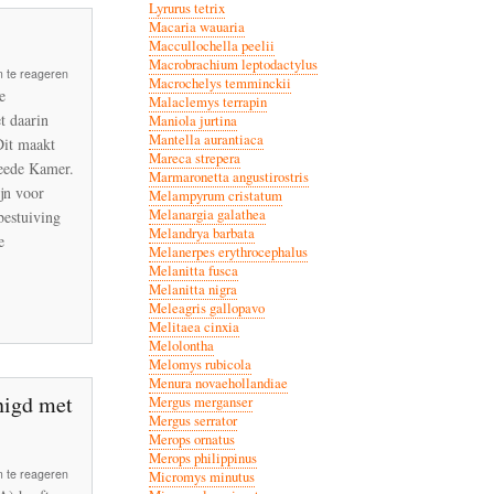
Lyrurus tetrix
Macaria wauaria
Maccullochella peelii
Macrobrachium leptodactylus
 te reageren
Macrochelys temminckii
e
Malaclemys terrapin
 daarin
Maniola jurtina
Mantella aurantiaca
Dit maakt
Mareca strepera
eede Kamer.
Marmaronetta angustirostris
oïden
ijn voor
Melampyrum cristatum
Melanargia galathea
bestuiving
Melandrya barbata
e
Melanerpes erythrocephalus
Melanitta fusca
Melanitta nigra
Meleagris gallopavo
Melitaea cinxia
Melolontha
Melomys rubicola
Menura novaehollandiae
nigd met
Mergus merganser
Mergus serrator
Merops ornatus
Merops philippinus
 te reageren
Micromys minutus