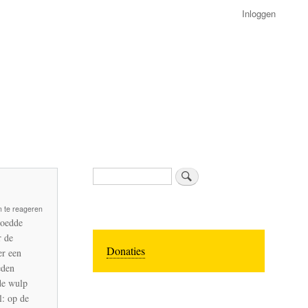
Inloggen
Zoeken
 te reageren
roedde
n
r de
Donaties
er een
eden
de wulp
: op de