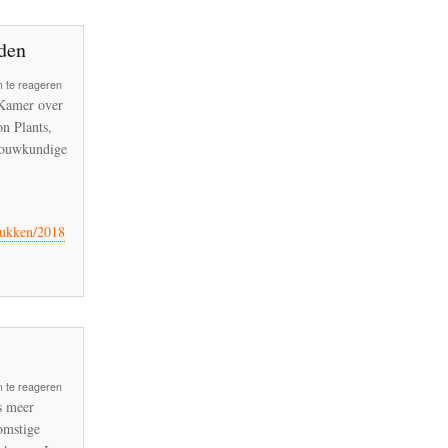
ïden
 te reageren
Kamer over
n Plants,
bouwkundige
tukken/2018
 te reageren
s meer
komstige