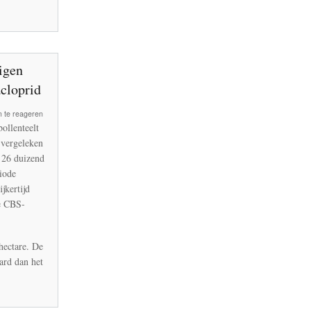
igen
cloprid
 te reageren
ollenteelt
 vergeleken
 26 duizend
riode
jkertijd
de CBS-
hectare. De
ard dan het