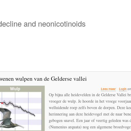
Overslaan
en
naar
 decline and neonicotinoids
de
inhoud
gaan
wenen wulpen van de Gelderse vallei
over
Lees meer
Login
om
De
Op bijna alle heidevelden in de Gelderse Vallei b
verdwene
vroeger de wulp. Je hoorde in het vroege voorjaa
wulpen
welluidende roep zelfs boven de dorpen. Deze ke
van
de
herinnering aan deze heidevogel met de naar ben
Gelderse
gebogen snavel. Een jaar of veertig geleden was 
vallei
(Numenius arquata) nog een algemene broedvogel