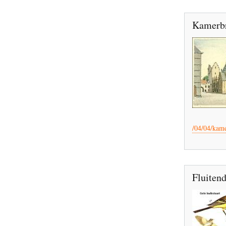
Kamerbr
/04/04/kam
Fluitend