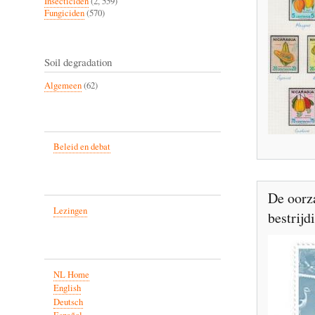
Insecticiden
(2, 559)
Fungiciden
(570)
Soil degradation
Algemeen
(62)
Beleid en debat
De oorza
Lezingen
bestrij
NL Home
English
Deutsch