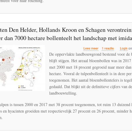
enteelt voor haar rekening.
en Den Helder, Hollands Kroon en Schagen verontrein
r dan 7000 hectare bollenteelt het landschap met imida
over
Lees meer
1 reactie
Login
om
Gemeenten
De oppervlakte landbouwgrond bestemd voor de b
Den
blijft stijgen. Het areaal bloembollen was in 2017
Helder,
met 2000 met 18 procent gegroeid naar meer dan
Hollands
Kroon
hectare. Vooral de tulpenbollenteelt is in deze pe
en
toegenomen. Het aantal bloembollentelers is tegeli
Schagen
gedaald. Dat blijkt uit de definitieve cijfers van 
verontreinigen
landbouwtelling.
met
meer
dan
tulpen is tussen 2000 en 2017 met 38 procent toegenomen, tot ruim 13 duizend 
7000
ies en hyacinten groeiden met respectievelijk 27 procent en 26 procent, minder h
hectare
n.
bollenteelt
het
landschap