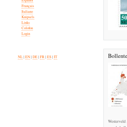
Español
Français
Italiano
Knipsels
Links
Colofon
Login
Bollente
NL
|
EN
|
DE
|
FR
|
ES
|
IT
Westerveld 