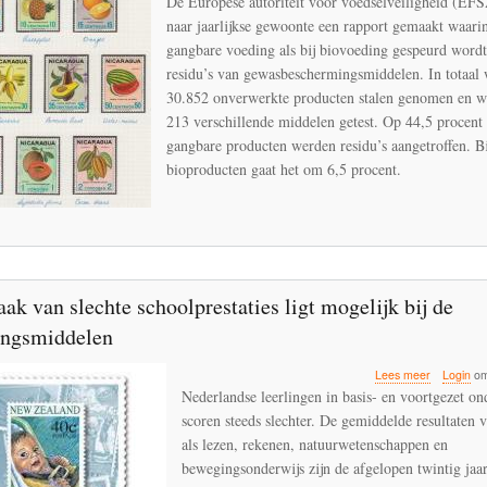
De Europese autoriteit voor voedselveiligheid (EFS
de
naar jaarlijkse gewoonte een rapport gemaakt waarin
helft
gangbare voeding als bij biovoeding gespeurd wordt
van
de
residu’s van gewasbeschermingsmiddelen. In totaal
gangbare
30.852 onverwerkte producten stalen genomen en w
landbouwp
213 verschillende middelen getest. Op 44,5 procent
is
gangbare producten werden residu’s aangetroffen. Bi
verontrein
met
bioproducten gaat het om 6,5 procent.
bestrijdin
ak van slechte schoolprestaties ligt mogelijk bij de
dingsmiddelen
over
Lees meer
Login
om
De
Nederlandse leerlingen in basis- en voortgezet on
oorzaak
scoren steeds slechter. De gemiddelde resultaten 
van
als lezen, rekenen, natuurwetenschappen en
slechte
schoolpres
bewegingsonderwijs zijn de afgelopen twintig jaar
ligt