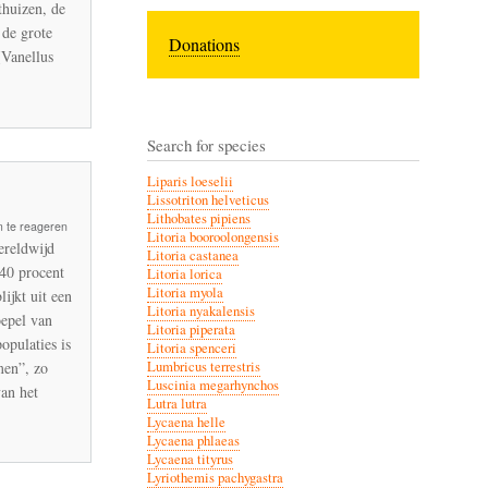
thuizen, de
 de grote
Donations
(Vanellus
Search for species
Liparis loeselii
Lissotriton helveticus
Lithobates pipiens
 te reageren
Litoria booroolongensis
ereldwijd
Litoria castanea
 40 procent
Litoria lorica
Litoria myola
ijkt uit een
Litoria nyakalensis
oepel van
Litoria piperata
opulaties is
Litoria spenceri
men”, zo
Lumbricus terrestris
Luscinia megarhynchos
van het
Lutra lutra
Lycaena helle
Lycaena phlaeas
Lycaena tityrus
Lyriothemis pachygastra