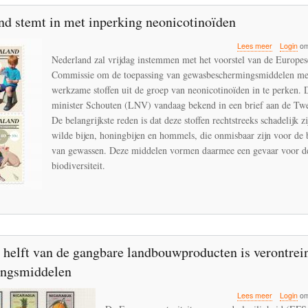
nd stemt in met inperking neonicotinoïden
over
Lees meer
Login
om
Nederland
Nederland zal vrijdag instemmen met het voorstel van de Europes
stemt
Commissie om de toepassing van gewasbeschermingsmiddelen met
in
werkzame stoffen uit de groep van neonicotinoïden in te perken. 
met
inperking
minister Schouten (LNV) vandaag bekend in een brief aan de Tw
neonicotin
De belangrijkste reden is dat deze stoffen rechtstreeks schadelijk z
wilde bijen, honingbijen en hommels, die onmisbaar zijn voor de 
van gewassen. Deze middelen vormen daarmee een gevaar voor d
biodiversiteit.
 helft van de gangbare landbouwproducten is verontrei
dingsmiddelen
over
Lees meer
Login
om
Bijna