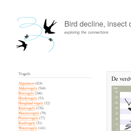
User
account
Bird decline, insect
menu
exploring the connections
Vogels
De verd
Algemeen
(424)
Akkervogels
(544)
Bosvogels
(246)
Heidevogels
(53)
Hoogland vogels
(52)
Kustvogels
(176)
Moerasvogels
(79)
Prairievogels
(77)
Roofvogels
(51)
Watervogels
(141)