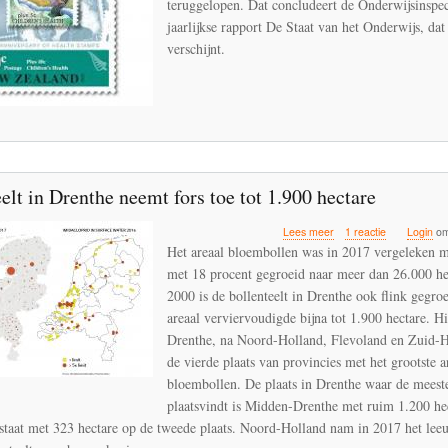
teruggelopen. Dat concludeert de Onderwijsinspec
mogelijk
jaarlijkse rapport De Staat van het Onderwijs, da
bij
verschijnt.
de
bestrijdin
elt in Drenthe neemt fors toe tot 1.900 hectare
over
Lees meer
1 reactie
Login
om
Bollenteelt
Het areaal bloembollen was in 2017 vergeleken 
in
met 18 procent gegroeid naar meer dan 26.000 he
Drenthe
2000 is de bollenteelt in Drenthe ook flink gegro
neemt
fors
areaal verviervoudigde bijna tot 1.900 hectare. 
toe
Drenthe, na Noord-Holland, Flevoland en Zuid-H
tot
de vierde plaats van provincies met het grootste a
1.900
bloembollen. De plaats in Drenthe waar de meeste
hectare
plaatsvindt is Midden-Drenthe met ruim 1.200 he
staat met 323 hectare op de tweede plaats. Noord-Holland nam in 2017 het lee