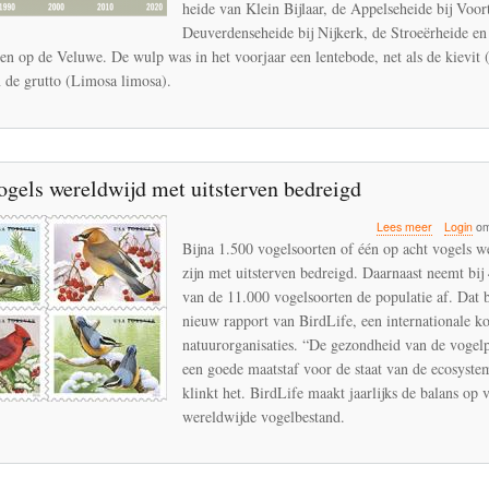
heide van Klein Bijlaar, de Appelseheide bij Voor
Deuverdenseheide bij Nijkerk, de Stroeërheide en
en op de Veluwe. De wulp was in het voorjaar een lentebode, net als de kievit 
n de grutto (Limosa limosa).
ogels wereldwijd met uitsterven bedreigd
over
Lees meer
Login
om
1
Bijna 1.500 vogelsoorten of één op acht vogels w
op
zijn met uitsterven bedreigd. Daarnaast neemt bij
8
van de 11.000 vogelsoorten de populatie af. Dat bl
vogels
wereldwijd
nieuw rapport van BirdLife, een internationale k
met
natuurorganisaties. “De gezondheid van de vogelp
uitsterven
een goede maatstaf voor de staat van de ecosyste
bedreigd
klinkt het. BirdLife maakt jaarlijks de balans op 
wereldwijde vogelbestand.