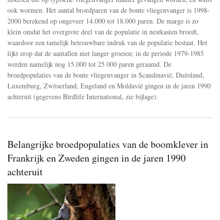
Noord-
ook wormen. Het aantal broedparen van de bonte vliegenvanger is 1998-
en
West-
2000 berekend op ongeveer 14.000 tot 18.000 paren. De marge is zo
Europa
klein omdat het overgrote deel van de populatie in nestkasten broedt,
gingen
waardoor een tamelijk betrouwbare indruk van de populatie bestaat. Het
in
de
lijkt erop dat de aantallen niet langer groeien; in de periode 1979-1985
jaren
werden namelijk nog 15.000 tot 25.000 paren geraamd. De
1990
broedpopulaties van de bonte vliegenvanger in Scandinavië, Duitsland,
achteruit
Luxemburg, Zwitserland, Engeland en Moldavië gingen in de jaren 1990
achteruit (gegevens Birdlife International, zie bijlage).
Belangrijke broedpopulaties van de boomklever in
Frankrijk en Zweden gingen in de jaren 1990
achteruit