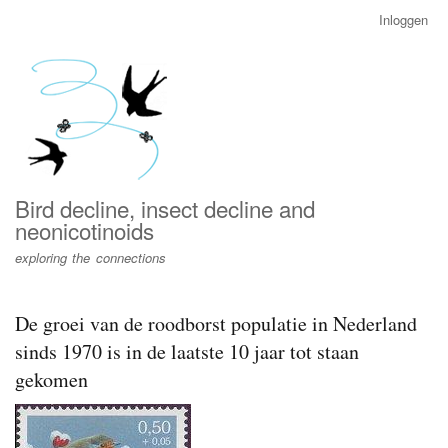
Overslaan
Inloggen
User
en
account
naar
menu
de
inhoud
gaan
Bird decline, insect decline and
neonicotinoids
exploring the connections
De groei van de roodborst populatie in Nederland
sinds 1970 is in de laatste 10 jaar tot staan
gekomen