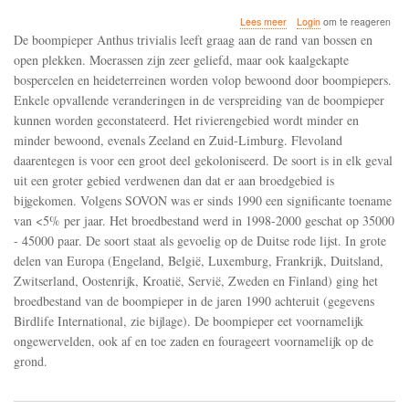
over
Lees meer
Login
om te reageren
De
De boompieper Anthus trivialis leeft graag aan de rand van bossen en
boompieper
open plekken. Moerassen zijn zeer geliefd, maar ook kaalgekapte
gaat
bospercelen en heideterreinen worden volop bewoond door boompiepers.
sinds
de
Enkele opvallende veranderingen in de verspreiding van de boompieper
jaren
kunnen worden geconstateerd. Het rivierengebied wordt minder en
1990
minder bewoond, evenals Zeeland en Zuid-Limburg. Flevoland
in
daarentegen is voor een groot deel gekoloniseerd. De soort is in elk geval
grote
delen
uit een groter gebied verdwenen dan dat er aan broedgebied is
van
bijgekomen. Volgens SOVON was er sinds 1990 een significante toename
Europa
van <5% per jaar. Het broedbestand werd in 1998-2000 geschat op 35000
achteruit
- 45000 paar. De soort staat als gevoelig op de Duitse rode lijst. In grote
delen van Europa (Engeland, België, Luxemburg, Frankrijk, Duitsland,
Zwitserland, Oostenrijk, Kroatië, Servië, Zweden en Finland) ging het
broedbestand van de boompieper in de jaren 1990 achteruit (gegevens
Birdlife International, zie bijlage). De boompieper eet voornamelijk
ongewervelden, ook af en toe zaden en fourageert voornamelijk op de
grond.