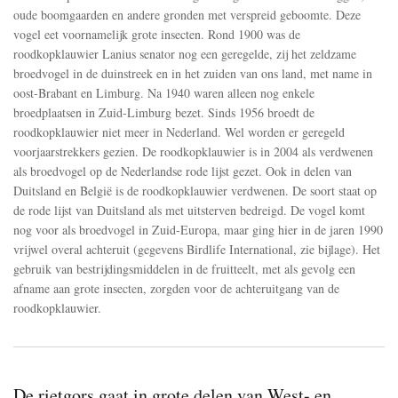
roodkopklauwier
oude boomgaarden en andere gronden met verspreid geboomte. Deze
is
vogel eet voornamelijk grote insecten. Rond 1900 was de
in
2004
roodkopklauwier Lanius senator nog een geregelde, zij het zeldzame
als
broedvogel in de duinstreek en in het zuiden van ons land, met name in
verdwenen
oost-Brabant en Limburg. Na 1940 waren alleen nog enkele
als
broedplaatsen in Zuid-Limburg bezet. Sinds 1956 broedt de
broedvogel
op
roodkopklauwier niet meer in Nederland. Wel worden er geregeld
de
voorjaarstrekkers gezien. De roodkopklauwier is in 2004 als verdwenen
Nederlandse
als broedvogel op de Nederlandse rode lijst gezet. Ook in delen van
rode
lijst
Duitsland en België is de roodkopklauwier verdwenen. De soort staat op
gezet
de rode lijst van Duitsland als met uitsterven bedreigd. De vogel komt
nog voor als broedvogel in Zuid-Europa, maar ging hier in de jaren 1990
vrijwel overal achteruit (gegevens Birdlife International, zie bijlage). Het
gebruik van bestrijdingsmiddelen in de fruitteelt, met als gevolg een
afname aan grote insecten, zorgden voor de achteruitgang van de
roodkopklauwier.
De rietgors gaat in grote delen van West- en