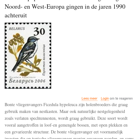
Noord- en West-Europa gingen in de jaren 1990
achteruit
over
Lees meer
Login
om te reageren
De
Bonte vliegenvangers Ficedula hypoleuca zijn holenbroeders die graag
broedpopulaties
gebruik maken van nestkasten. Maar ook natuurlijke nestgelegenheid
van
zoals verlaten spechtennesten, wordt graag gebruikt. Deze soort wordt
de
bonte
vooral aangetroffen in loof-en gemengde bossen, met open plekken en
vliegenvangers
een gevarieerde structuur. De bonte vliegenvanger eet voornamelijk
in
insecten die op typische vliegenvanger manier gevangen worden, en soms