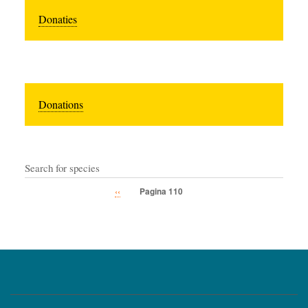
Donaties
Donations
Search for species
Vorige
‹‹
Pagina 110
Paginatie
pagina