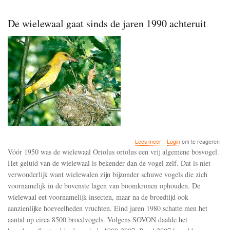
De wielewaal gaat sinds de jaren 1990 achteruit
over
Lees meer
Login
om te reageren
De
Vóór 1950 was de wielewaal Oriolus oriolus een vrij algemene bosvogel.
wielewaal
Het geluid van de wielewaal is bekender dan de vogel zelf. Dat is niet
gaat
verwonderlijk want wielewalen zijn bijzonder schuwe vogels die zich
sinds
de
voornamelijk in de bovenste lagen van boomkronen ophouden. De
jaren
wielewaal eet voornamelijk insecten, maar na de broedtijd ook
1990
aanzienlijke hoeveelheden vruchten. Eind jaren 1980 schatte men het
achteruit
aantal op circa 8500 broedvogels. Volgens SOVON daalde het