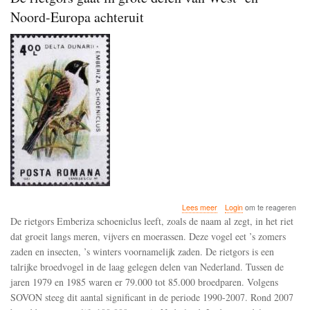
Noord-Europa achteruit
over
Lees meer
Login
om te reageren
De
De rietgors Emberiza schoeniclus leeft, zoals de naam al zegt, in het riet
rietgors
dat groeit langs meren, vijvers en moerassen. Deze vogel eet ’s zomers
gaat
zaden en insecten, ’s winters voornamelijk zaden. De rietgors is een
in
grote
talrijke broedvogel in de laag gelegen delen van Nederland. Tussen de
delen
jaren 1979 en 1985 waren er 79.000 tot 85.000 broedparen. Volgens
van
SOVON steeg dit aantal significant in de periode 1990-2007. Rond 2007
West-