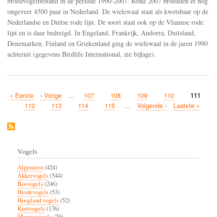
broedvogelbestand in de periode 1990-2007. Rond 2007 broedden er nog
ongeveer 4500 paar in Nederland. De wielewaal staat als kwetsbaar op de
Nederlandse en Duitse rode lijst. De soort staat ook op de Vlaamse rode
lijst en is daar bedreigd. In Engeland, Frankrijk, Andorra, Duitsland,
Denemarken, Finland en Griekenland ging de wielewaal in de jaren 1990
achteruit (gegevens Birdlife International, zie bijlage).
Eerste
« Eerste
Vorige
‹ Vorige
…
Pagina
107
Pagina
108
Pagina
109
Pagina
110
Huidige
111
Paginatie
pagina
pagina
pagina
Pagina
112
Pagina
113
Pagina
114
Pagina
115
…
Volgende
Volgende ›
Laatste
Laatste »
pagina
pagina
Vogels
Algemeen
(424)
Akkervogels
(544)
Bosvogels
(246)
Heidevogels
(53)
Hoogland vogels
(52)
Kustvogels
(176)
Moerasvogels
(79)