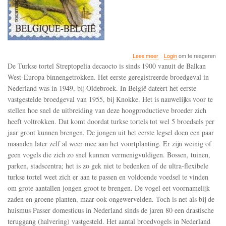
over
Lees meer
Login
om te reageren
De
De Turkse tortel Streptopelia decaocto is sinds 1900 vanuit de Balkan
broedpopulatie
West-Europa binnengetrokken. Het eerste geregistreerde broedgeval in
van
Nederland was in 1949, bij Oldebroek. In België dateert het eerste
de
turkse
vastgestelde broedgeval van 1955, bij Knokke. Het is nauwelijks voor te
tortel
stellen hoe snel de uitbreiding van deze hoogproductieve broeder zich
is
heeft voltrokken. Dat komt doordat turkse tortels tot wel 5 broedsels per
in
jaar groot kunnen brengen. De jongen uit het eerste legsel doen een paar
Nederland
sinds
maanden later zelf al weer mee aan het voortplanting. Er zijn weinig of
de
geen vogels die zich zo snel kunnen vermenigvuldigen. Bossen, tuinen,
jaren
parken, stadscentra; het is zo gek niet te bedenken of de ultra-flexibele
80
gehalveerd
turkse tortel weet zich er aan te passen en voldoende voedsel te vinden
om grote aantallen jongen groot te brengen. De vogel eet voornamelijk
zaden en groene planten, maar ook ongewervelden. Toch is net als bij de
huismus Passer domesticus in Nederland sinds de jaren 80 een drastische
teruggang (halvering) vastgesteld. Het aantal broedvogels in Nederland