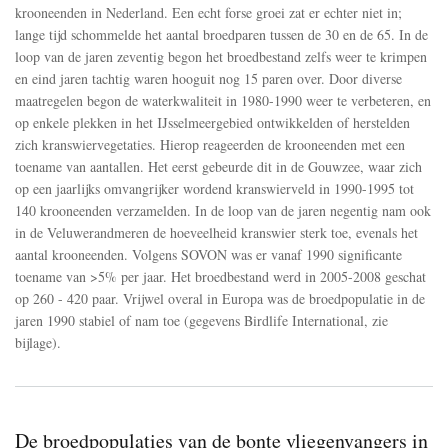
krooneenden in Nederland. Een echt forse groei zat er echter niet in;
sterk
lange tijd schommelde het aantal broedparen tussen de 30 en de 65. In de
toe
loop van de jaren zeventig begon het broedbestand zelfs weer te krimpen
en eind jaren tachtig waren hooguit nog 15 paren over. Door diverse
maatregelen begon de waterkwaliteit in 1980-1990 weer te verbeteren, en
op enkele plekken in het IJsselmeergebied ontwikkelden of herstelden
zich kranswiervegetaties. Hierop reageerden de krooneenden met een
toename van aantallen. Het eerst gebeurde dit in de Gouwzee, waar zich
op een jaarlijks omvangrijker wordend kranswierveld in 1990-1995 tot
140 krooneenden verzamelden. In de loop van de jaren negentig nam ook
in de Veluwerandmeren de hoeveelheid kranswier sterk toe, evenals het
aantal krooneenden. Volgens SOVON was er vanaf 1990 significante
toename van >5% per jaar. Het broedbestand werd in 2005-2008 geschat
op 260 - 420 paar. Vrijwel overal in Europa was de broedpopulatie in de
jaren 1990 stabiel of nam toe (gegevens Birdlife International, zie
bijlage).
De broedpopulaties van de bonte vliegenvangers in