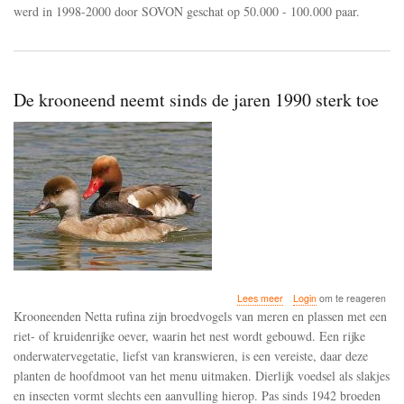
werd in 1998-2000 door SOVON geschat op 50.000 - 100.000 paar.
De krooneend neemt sinds de jaren 1990 sterk toe
over
Lees meer
Login
om te reageren
De
Krooneenden Netta rufina zijn broedvogels van meren en plassen met een
krooneend
riet- of kruidenrijke oever, waarin het nest wordt gebouwd. Een rijke
neemt
onderwatervegetatie, liefst van kranswieren, is een vereiste, daar deze
sinds
de
planten de hoofdmoot van het menu uitmaken. Dierlijk voedsel als slakjes
jaren
en insecten vormt slechts een aanvulling hierop. Pas sinds 1942 broeden
1990