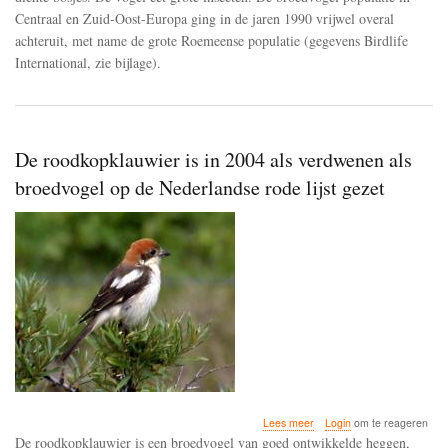
kleine
Centraal en Zuid-Oost-Europa ging in de jaren 1990 vrijwel overal
klapekster
achteruit, met name de grote Roemeense populatie (gegevens Birdlife
ging
International, zie bijlage).
in
de
jaren
1990
vrijwel
overal
De roodkopklauwier is in 2004 als verdwenen als
in
Europa
broedvogel op de Nederlandse rode lijst gezet
achteruit
over
Lees meer
Login
om te reageren
De
De roodkopklauwier is een broedvogel van goed ontwikkelde heggen,