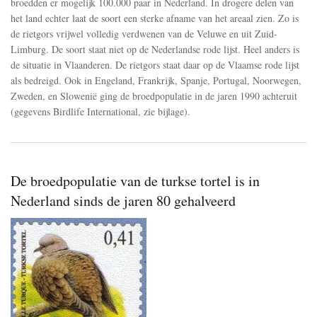
broedden er mogelijk 100.000 paar in Nederland. In drogere delen van
en
Noord-
het land echter laat de soort een sterke afname van het areaal zien. Zo is
Europa
de rietgors vrijwel volledig verdwenen van de Veluwe en uit Zuid-
achteruit
Limburg. De soort staat niet op de Nederlandse rode lijst. Heel anders is
de situatie in Vlaanderen. De rietgors staat daar op de Vlaamse rode lijst
als bedreigd. Ook in Engeland, Frankrijk, Spanje, Portugal, Noorwegen,
Zweden, en Slowenië ging de broedpopulatie in de jaren 1990 achteruit
(gegevens Birdlife International, zie bijlage).
De broedpopulatie van de turkse tortel is in
Nederland sinds de jaren 80 gehalveerd