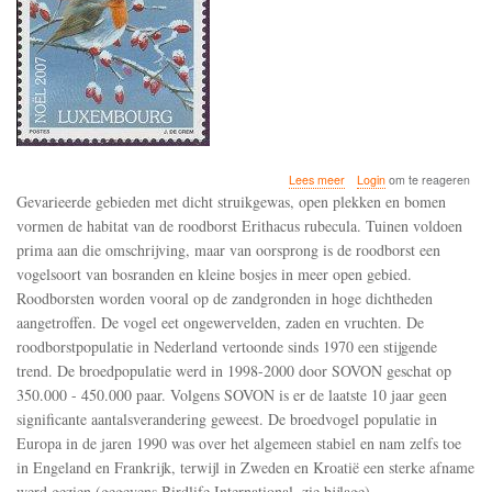
over
Lees meer
Login
om te reageren
De
Gevarieerde gebieden met dicht struikgewas, open plekken en bomen
groei
vormen de habitat van de roodborst Erithacus rubecula. Tuinen voldoen
van
prima aan die omschrijving, maar van oorsprong is de roodborst een
de
roodborst
vogelsoort van bosranden en kleine bosjes in meer open gebied.
populatie
Roodborsten worden vooral op de zandgronden in hoge dichtheden
in
aangetroffen. De vogel eet ongewervelden, zaden en vruchten. De
Nederland
roodborstpopulatie in Nederland vertoonde sinds 1970 een stijgende
sinds
1970
trend. De broedpopulatie werd in 1998-2000 door SOVON geschat op
is
350.000 - 450.000 paar. Volgens SOVON is er de laatste 10 jaar geen
in
significante aantalsverandering geweest. De broedvogel populatie in
de
laatste
Europa in de jaren 1990 was over het algemeen stabiel en nam zelfs toe
10
in Engeland en Frankrijk, terwijl in Zweden en Kroatië een sterke afname
jaar
werd gezien (gegevens Birdlife International, zie bijlage).