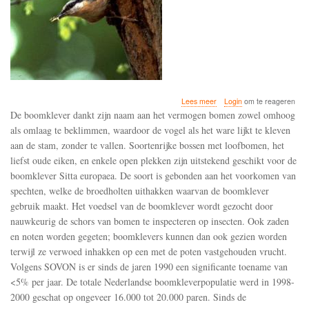
over
Lees meer
Login
om te reageren
Belangrijke
De boomklever dankt zijn naam aan het vermogen bomen zowel omhoog
broedpopulaties
als omlaag te beklimmen, waardoor de vogel als het ware lijkt te kleven
van
aan de stam, zonder te vallen. Soortenrijke bossen met loofbomen, het
de
boomklever
liefst oude eiken, en enkele open plekken zijn uitstekend geschikt voor de
in
boomklever Sitta europaea. De soort is gebonden aan het voorkomen van
Frankrijk
spechten, welke de broedholten uithakken waarvan de boomklever
en
gebruik maakt. Het voedsel van de boomklever wordt gezocht door
Zweden
gingen
nauwkeurig de schors van bomen te inspecteren op insecten. Ook zaden
in
en noten worden gegeten; boomklevers kunnen dan ook gezien worden
de
terwijl ze verwoed inhakken op een met de poten vastgehouden vrucht.
jaren
1990
Volgens SOVON is er sinds de jaren 1990 een significante toename van
achteruit
<5% per jaar. De totale Nederlandse boomkleverpopulatie werd in 1998-
2000 geschat op ongeveer 16.000 tot 20.000 paren. Sinds de