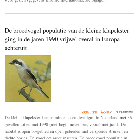
tot
staan
gekomen
De broedvogel populatie van de kleine klapekster
ging in de jaren 1990 vrijwel overal in Europa
achteruit
over
Lees meer
Login
om te reageren
De
De kleine klapekster Lanius minor is een dwaalgast in Nederland met 36
broedvogel
gevallen tot en met 1998 (mei-begin november, vooral mei-juni). De
populatie
habitat is open bosgebied en open gebieden met verspreide struiken en
van
de
dichte bosjes. De vogel eet grote insecten. De broedvogel populatie in