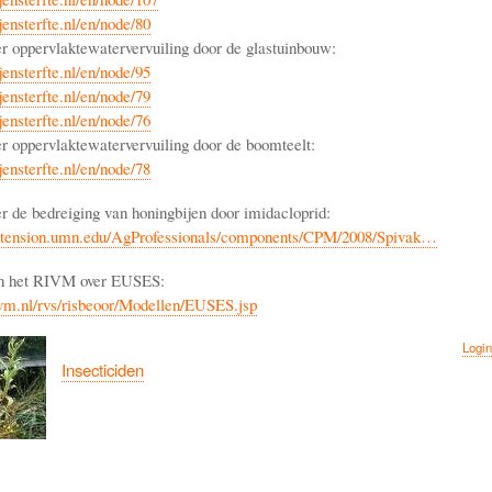
ensterfte.nl/en/node/80
er oppervlaktewatervervuiling door de glastuinbouw:
ensterfte.nl/en/node/95
ensterfte.nl/en/node/79
ensterfte.nl/en/node/76
er oppervlaktewatervervuiling door de boomteelt:
ensterfte.nl/en/node/78
er de bedreiging van honingbijen door imidacloprid:
xtension.umn.edu/AgProfessionals/components/CPM/2008/Spivak…
an het RIVM over EUSES:
vm.nl/rvs/risbeoor/Modellen/EUSES.jsp
Login
Insecticiden