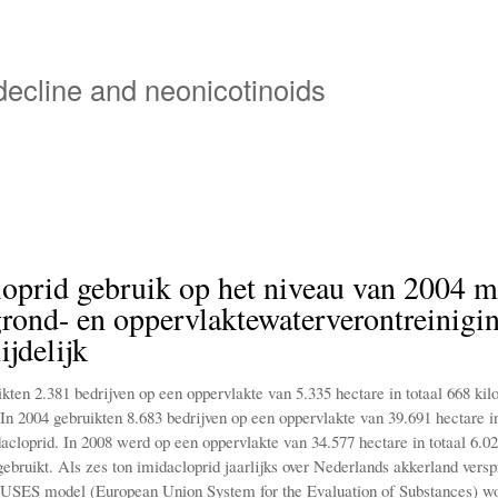
Overslaan
en
naar
 decline and neonicotinoids
de
inhoud
gaan
oprid gebruik op het niveau van 2004 m
rond- en oppervlaktewaterverontreinigi
jdelijk
ikten 2.381 bedrijven op een oppervlakte van 5.335 hectare in totaal 668 ki
In 2004 gebruikten 8.683 bedrijven op een oppervlakte van 39.691 hectare in
acloprid. In 2008 werd op een oppervlakte van 34.577 hectare in totaal 6.0
ebruikt. Als zes ton imidacloprid jaarlijks over Nederlands akkerland versp
EUSES model (European Union System for the Evaluation of Substances) w