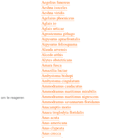
Aegolius funereus
Aeshna isoceles
Aeshna viridis
Agelaius phoeniceus
Aglais io
Aglais urticae
Agrostemma githago
Aipysurus apraefrontalis
Aipysurus foliosquama
Alauda arvensis
Alcedo atthis
Alytes obstetricans
Amara fusca
Amazilia luciae
Ambystoma bishopi
Ambystoma cingulatum
Ammodramus caudacutus
Ammodramus maritimus mirabilis
Ammodramus maritimus nigrescens
om te reageren
Ammodramus savannarum floridanus
Anacamptis morio
Anaea troglodyta floridalis
Anas acuta
Anas americana
Anas clypeata
Anas crecca