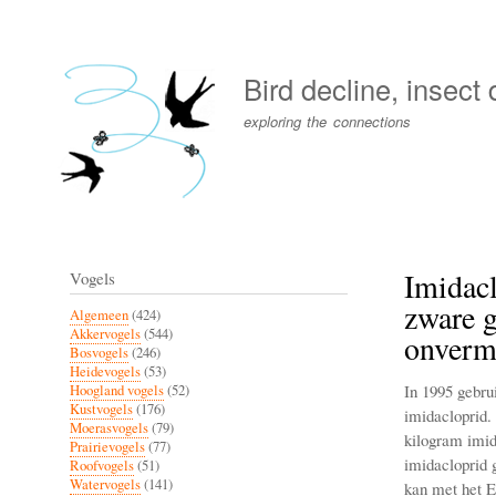
User
account
Bird decline, insect
menu
exploring the connections
Imidacl
Vogels
zware g
Algemeen
(424)
Akkervogels
(544)
onvermi
Bosvogels
(246)
Heidevogels
(53)
In 1995 gebru
Hoogland vogels
(52)
Kustvogels
(176)
imidacloprid. 
Moerasvogels
(79)
kilogram imid
Prairievogels
(77)
imidacloprid g
Roofvogels
(51)
Watervogels
(141)
kan met het 