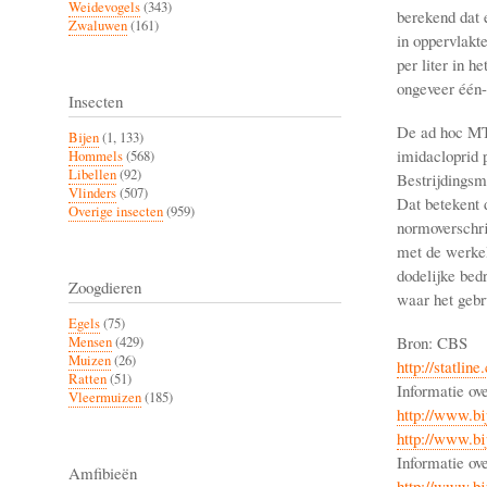
Weidevogels
(343)
berekend dat 
Zwaluwen
(161)
in oppervlakt
per liter in h
ongeveer één-
Insecten
De ad hoc MT
Bijen
(1, 133)
imidacloprid 
Hommels
(568)
Libellen
(92)
Bestrijdingsm
Vlinders
(507)
Dat betekent 
Overige insecten
(959)
normoverschri
met de werkel
dodelijke bed
Zoogdieren
waar het gebr
Egels
(75)
Bron: CBS
Mensen
(429)
Muizen
(26)
http://stat
Ratten
(51)
Informatie ove
Vleermuizen
(185)
http://www.bi
http://www.bij
Informatie ov
Amfibieën
http://www.bi