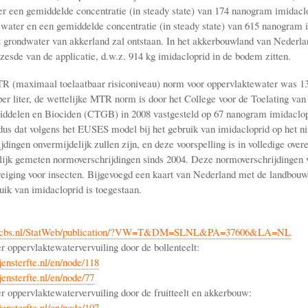
er een gemiddelde concentratie (in steady state) van 174 nanogram imidaclop
ewater en een gemiddelde concentratie (in steady state) van 615 nanogram 
et grondwater van akkerland zal ontstaan. In het akkerbouwland van Nederlan
zesde van de applicatie, d.w.z. 914 kg imidacloprid in de bodem zitten.
R (maximaal toelaatbaar risiconiveau) norm voor oppervlaktewater was 1
per liter, de wettelijke MTR norm is door het College voor de Toelating van
iddelen en Biociden (CTGB) in 2008 vastgesteld op 67 nanogram imidaclopri
dus dat volgens het EUSES model bij het gebruik van imidacloprid op het n
jdingen onvermijdelijk zullen zijn, en deze voorspelling is in volledige ov
ijk gemeten normoverschrijdingen sinds 2004. Deze normoverschrijdingen
reiging voor insecten. Bijgevoegd een kaart van Nederland met de landbou
uik van imidacloprid is toegestaan.
line.cbs.nl/StatWeb/publication/?VW=T&DM=SLNL&PA=37606&LA=NL
r oppervlaktewatervervuiling door de bollenteelt:
jensterfte.nl/en/node/118
ensterfte.nl/en/node/77
er oppervlaktewatervervuiling door de fruitteelt en akkerbouw:
jensterfte.nl/en/node/107