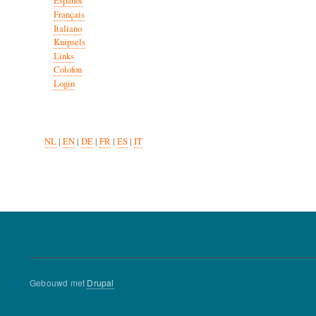
Español
Français
Italiano
Knipsels
Links
Colofon
Login
NL
|
EN
|
DE
|
FR
|
ES
|
IT
Gebouwd met
Drupal