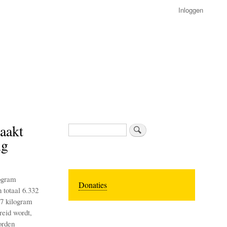
Inloggen
aakt
Zoeken
ng
logram
Donaties
 totaal 6.332
27 kilogram
reid wordt,
orden