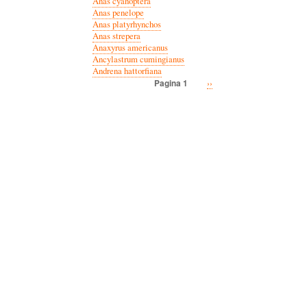
Anas cyanoptera
Anas penelope
Anas platyrhynchos
Anas strepera
Anaxyrus americanus
Ancylastrum cumingianus
Andrena hattorfiana
Volgende
››
Pagina 1
Paginatie
pagina