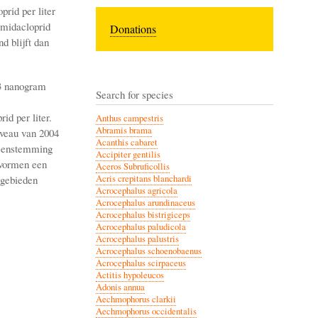
rid per liter
imidacloprid
Donations
d blijft dan
3 nanogram
Search for species
d per liter.
Anthus campestris
Abramis brama
iveau van 2004
Acanthis cabaret
ereenstemming
Accipiter gentilis
 vormen een
Aceros Subruficollis
wgebieden
Acris crepitans blanchardi
Acrocephalus agricola
Acrocephalus arundinaceus
Acrocephalus bistrigiceps
Acrocephalus paludicola
Acrocephalus palustris
Acrocephalus schoenobaenus
Acrocephalus scirpaceus
Actitis hypoleucos
Adonis annua
Aechmophorus clarkii
Aechmophorus occidentalis