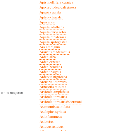
Apis mellifera carnica
Aporrectodea caliginosa
Aprasia aurita
Apteryx haastii
Apus apus
Aquila adalberti
Aquila chrysaetos
Aquila nipalensis
Aquila spilogaster
Ara ambiguus
Araneus diadematus
Ardea alba
Ardea cinerea
Ardea herodias
Ardea insignis
Ardeotis nigriceps
Arenaria interpres
Arnoseris minima
Arvicola amphibius
om te reageren
Arvicola terrestris
Arvicola terrestris/shermani
Asarcornis scutulata
Asclepias syriaca
Asio flammeus
Asio otus
Astacus astacus