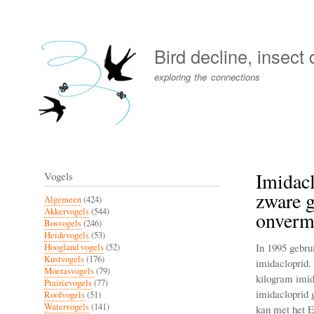
User
account
Bird decline, insect
menu
exploring the connections
Imidacl
Vogels
zware g
Algemeen
(424)
Akkervogels
(544)
onvermi
Bosvogels
(246)
Heidevogels
(53)
In 1995 gebru
Hoogland vogels
(52)
Kustvogels
(176)
imidacloprid. 
Moerasvogels
(79)
kilogram imid
Prairievogels
(77)
imidacloprid g
Roofvogels
(51)
Watervogels
(141)
kan met het 