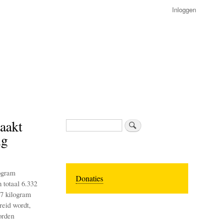
Inloggen
aakt
Zoeken
ng
logram
Donaties
 totaal 6.332
27 kilogram
reid wordt,
orden