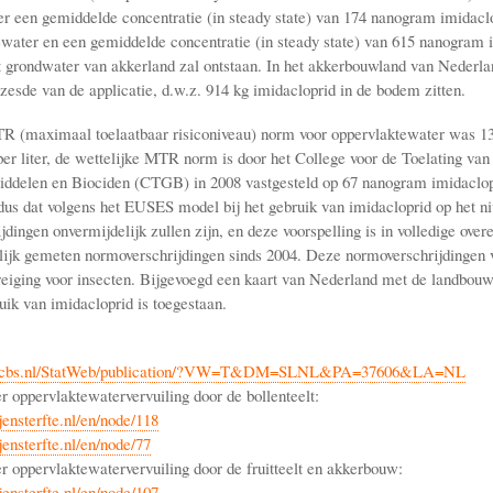
er een gemiddelde concentratie (in steady state) van 174 nanogram imidaclop
ewater en een gemiddelde concentratie (in steady state) van 615 nanogram 
et grondwater van akkerland zal ontstaan. In het akkerbouwland van Nederlan
zesde van de applicatie, d.w.z. 914 kg imidacloprid in de bodem zitten.
R (maximaal toelaatbaar risiconiveau) norm voor oppervlaktewater was 1
per liter, de wettelijke MTR norm is door het College voor de Toelating van
iddelen en Biociden (CTGB) in 2008 vastgesteld op 67 nanogram imidaclopri
dus dat volgens het EUSES model bij het gebruik van imidacloprid op het n
jdingen onvermijdelijk zullen zijn, en deze voorspelling is in volledige ov
ijk gemeten normoverschrijdingen sinds 2004. Deze normoverschrijdingen
reiging voor insecten. Bijgevoegd een kaart van Nederland met de landbou
uik van imidacloprid is toegestaan.
line.cbs.nl/StatWeb/publication/?VW=T&DM=SLNL&PA=37606&LA=NL
r oppervlaktewatervervuiling door de bollenteelt:
jensterfte.nl/en/node/118
ensterfte.nl/en/node/77
er oppervlaktewatervervuiling door de fruitteelt en akkerbouw:
jensterfte.nl/en/node/107