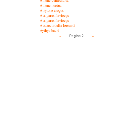
Athene cunicularia
Athene noctua
Atrytone arogos
Auriparus flaviceps
Auriparus flaviceps
Austrocordulia leonardi
Aythya baeri
Vorige
‹‹
Volgende
››
Pagina 2
Paginatie
pagina
pagina