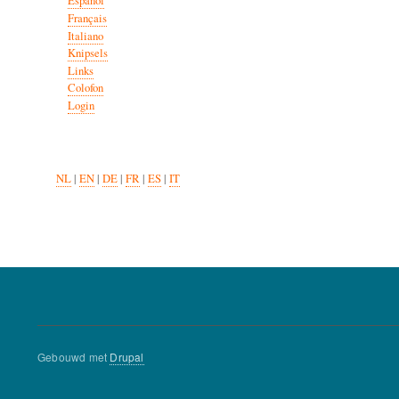
Español
Français
Italiano
Knipsels
Links
Colofon
Login
NL
|
EN
|
DE
|
FR
|
ES
|
IT
Gebouwd met
Drupal