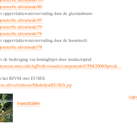
ensterfte.nl/en/node/80
er oppervlaktewatervervuiling door de glastuinbouw:
ensterfte.nl/en/node/95
ensterfte.nl/en/node/79
ensterfte.nl/en/node/76
er oppervlaktewatervervuiling door de boomteelt:
ensterfte.nl/en/node/78
er de bedreiging van honingbijen door imidacloprid:
xtension.umn.edu/AgProfessionals/components/CPM/2008/Spivak…
an het RIVM over EUSES:
vm.nl/rvs/risbeoor/Modellen/EUSES.jsp
Login
Insecticiden