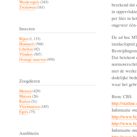
Weidevogels
(343)
berekend dat 
Zwaluwen
(161)
in oppervlakt
per liter in h
ongeveer één-
Insecten
De ad hoc MT
Bijen
(1, 133)
imidacloprid 
Hommels
(568)
Libellen
(92)
Bestrijdingsm
Vlinders
(507)
Dat betekent 
Overige insecten
(959)
normoverschri
met de werkel
dodelijke bed
Zoogdieren
waar het gebr
Mensen
(429)
Bron: CBS
Muizen
(26)
Ratten
(51)
http://stat
Vleermuizen
(185)
Informatie ove
Egels
(75)
http://www.bi
http://www.bij
Informatie ov
Amfibieën
http://www.bi