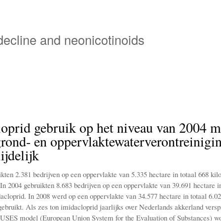
Overslaan
en
naar
 decline and neonicotinoids
de
inhoud
gaan
oprid gebruik op het niveau van 2004 m
rond- en oppervlaktewaterverontreinigi
jdelijk
ikten 2.381 bedrijven op een oppervlakte van 5.335 hectare in totaal 668 ki
In 2004 gebruikten 8.683 bedrijven op een oppervlakte van 39.691 hectare in
acloprid. In 2008 werd op een oppervlakte van 34.577 hectare in totaal 6.0
ebruikt. Als zes ton imidacloprid jaarlijks over Nederlands akkerland versp
EUSES model (European Union System for the Evaluation of Substances) w