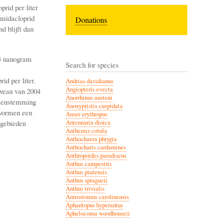
rid per liter
imidacloprid
Donations
d blijft dan
3 nanogram
Search for species
d per liter.
Andrias davidianus
Angiopteris evecta
iveau van 2004
Anorrhinus austeni
ereenstemming
Anoxypristis cuspidata
 vormen een
Anser erythropus
wgebieden
Antennaria dioica
Anthemis cotula
Anthochaera phrygia
Anthocharis cardamines
Anthropoides paradiseus
Anthus campestris
Anthus pratensis
Anthus spragueii
Anthus trivialis
Antrostomus carolinensis
Aphantopus hyperantus
Aphelocoma woodhouseii