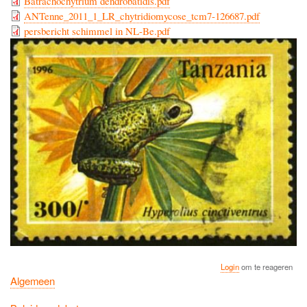
Batrachochytrium dendrobatidis.pdf
ANTenne_2011_1_LR_chytridiomycose_tcm7-126687.pdf
persbericht schimmel in NL-Be.pdf
Login
om te reageren
Algemeen