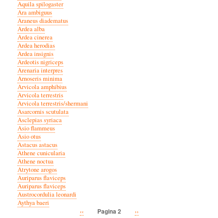
Aquila spilogaster
Ara ambiguus
Araneus diadematus
Ardea alba
Ardea cinerea
Ardea herodias
Ardea insignis
Ardeotis nigriceps
Arenaria interpres
Arnoseris minima
Arvicola amphibius
Arvicola terrestris
Arvicola terrestris/shermani
Asarcornis scutulata
Asclepias syriaca
Asio flammeus
Asio otus
Astacus astacus
Athene cunicularia
Athene noctua
Atrytone arogos
Auriparus flaviceps
Auriparus flaviceps
Austrocordulia leonardi
Aythya baeri
Vorige
‹‹
Volgende
››
Pagina 2
Paginatie