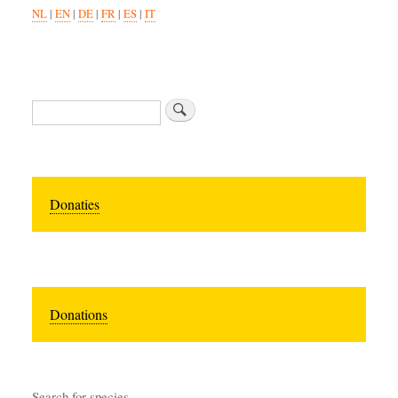
NL
|
EN
|
DE
|
FR
|
ES
|
IT
Zoeken
Donaties
Donations
Search for species