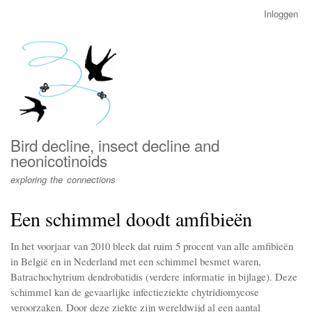
Overslaan
Inloggen
User
en
account
naar
menu
de
inhoud
gaan
Bird decline, insect decline and
neonicotinoids
exploring the connections
Een schimmel doodt amfibieën
In het voorjaar van 2010 bleek dat ruim 5 procent van alle amfibieën
in België en in Nederland met een schimmel besmet waren,
Batrachochytrium dendrobatidis (verdere informatie in bijlage). Deze
schimmel kan de gevaarlijke infectieziekte chytridiomycose
veroorzaken. Door deze ziekte zijn wereldwijd al een aantal