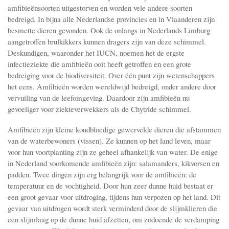
amfibieënsoorten uitgestorven en worden vele andere soorten
bedreigd. In bijna alle Nederlandse provincies en in Vlaanderen zijn
besmette dieren gevonden. Ook de onlangs in Nederlands Limburg
aangetroffen brulkikkers kunnen dragers zijn van deze schimmel.
Deskundigen, waaronder het IUCN, noemen het de ergste
infectieziekte die amfibieën ooit heeft getroffen en een grote
bedreiging voor de biodiversiteit. Over één punt zijn wetenschappers
het eens. Amfibieën worden wereldwijd bedreigd, onder andere door
vervuiling van de leefomgeving. Daardoor zijn amfibieën nu
gevoeliger voor ziekteverwekkers als de Chytride schimmel.
Amfibieën zijn kleine koudbloedige gewervelde dieren die afstammen
van de waterbewoners (vissen). Ze kunnen op het land leven, maar
voor hun voortplanting zijn ze geheel afhankelijk van water. De enige
in Nederland voorkomende amfibieën zijn: salamanders, kikvorsen en
padden. Twee dingen zijn erg belangrijk voor de amfibieën: de
temperatuur en de vochtigheid. Door hun zeer dunne huid bestaat er
een groot gevaar voor uitdroging, tijdens hun verpozen op het land. Dit
gevaar van uitdrogen wordt sterk verminderd door de slijmklieren die
een slijmlaag op de dunne huid afzetten, om zodoende de verdamping