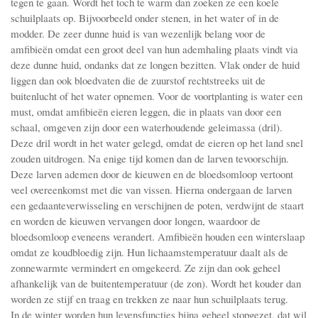
tegen te gaan. Wordt het toch te warm dan zoeken ze een koele
schuilplaats op. Bijvoorbeeld onder stenen, in het water of in de
modder. De zeer dunne huid is van wezenlijk belang voor de
amfibieën omdat een groot deel van hun ademhaling plaats vindt via
deze dunne huid, ondanks dat ze longen bezitten. Vlak onder de huid
liggen dan ook bloedvaten die de zuurstof rechtstreeks uit de
buitenlucht of het water opnemen. Voor de voortplanting is water een
must, omdat amfibieën eieren leggen, die in plaats van door een
schaal, omgeven zijn door een waterhoudende geleimassa (dril).
Deze dril wordt in het water gelegd, omdat de eieren op het land snel
zouden uitdrogen. Na enige tijd komen dan de larven tevoorschijn.
Deze larven ademen door de kieuwen en de bloedsomloop vertoont
veel overeenkomst met die van vissen. Hierna ondergaan de larven
een gedaanteverwisseling en verschijnen de poten, verdwijnt de staart
en worden de kieuwen vervangen door longen, waardoor de
bloedsomloop eveneens verandert. Amfibieën houden een winterslaap
omdat ze koudbloedig zijn. Hun lichaamstemperatuur daalt als de
zonnewarmte vermindert en omgekeerd. Ze zijn dan ook geheel
afhankelijk van de buitentemperatuur (de zon). Wordt het kouder dan
worden ze stijf en traag en trekken ze naar hun schuilplaats terug.
In de winter worden hun levensfuncties bijna geheel stopgezet, dat wil