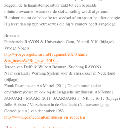
zeggen, de lichaamstemperatuur zakt tot een bepaalde
minimumwaarde, waardoor de stofwisseling wordt afgeremd.
Hierdoor neemt de behoefte tot voedsel af en spaart het dier energie.
Hij teert dan op zijn vetreserves die hij 's zomers heeft aangelegd.
Bronnen:
Persbericht RAVON & Universiteit Gent, 26 april 2010 (bijlage)
Vroege Vogels
http://vroegevogels.vara.nl/Fragment.202.0.html?
&tx_ttnews%5Btt_news%5D…
Jeroen van Delft & Wilbert Bosman (Stichting RAVON)
Naar een Early Warning System voor de stierkikker in Nederland
(bijlage)
Frank Pasmans en An Martel (2011) De schimmelziekte
chytridiomycose: nu ook bij de Belgische amfibieën! ANTenne |
JANUARI - MAART 2011 | JAARGANG 5 | NR. 1, 16-17 (bijlage)
Jelle Hofstra / Verschenen in de Geaflecht (Natuurvereniging
Gorredijk e.o.) van december 1983
http://www.geaflecht.nl/amfibieen_en_reptielen