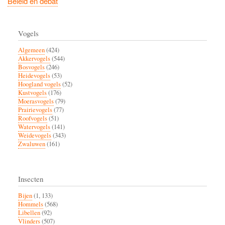
Beleid en debat
Vogels
Algemeen
(424)
Akkervogels
(544)
Bosvogels
(246)
Heidevogels
(53)
Hoogland vogels
(52)
Kustvogels
(176)
Moerasvogels
(79)
Prairievogels
(77)
Roofvogels
(51)
Watervogels
(141)
Weidevogels
(343)
Zwaluwen
(161)
Insecten
Bijen
(1, 133)
Hommels
(568)
Libellen
(92)
Vlinders
(507)