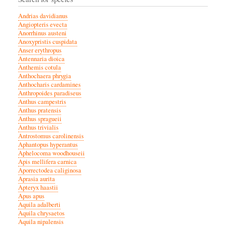
Andrias davidianus
Angiopteris evecta
Anorrhinus austeni
Anoxypristis cuspidata
Anser erythropus
Antennaria dioica
Anthemis cotula
Anthochaera phrygia
Anthocharis cardamines
Anthropoides paradiseus
Anthus campestris
Anthus pratensis
Anthus spragueii
Anthus trivialis
Antrostomus carolinensis
Aphantopus hyperantus
Aphelocoma woodhouseii
Apis mellifera carnica
Aporrectodea caliginosa
Aprasia aurita
Apteryx haastii
Apus apus
Aquila adalberti
Aquila chrysaetos
Aquila nipalensis