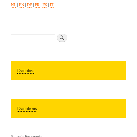
NL
|
EN
|
DE
|
FR
|
ES
|
IT
Zoeken
Donaties
Donations
Search for species