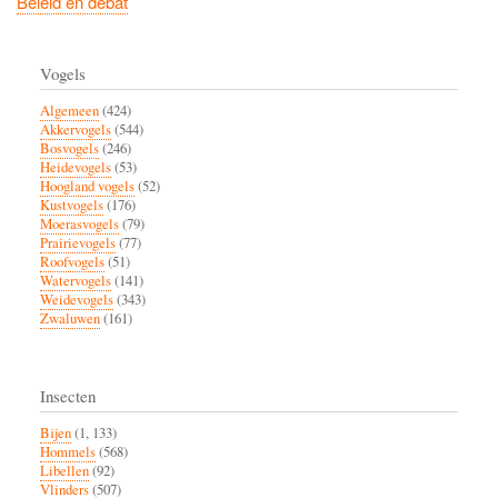
Beleid en debat
Vogels
Algemeen
(424)
Akkervogels
(544)
Bosvogels
(246)
Heidevogels
(53)
Hoogland vogels
(52)
Kustvogels
(176)
Moerasvogels
(79)
Prairievogels
(77)
Roofvogels
(51)
Watervogels
(141)
Weidevogels
(343)
Zwaluwen
(161)
Insecten
Bijen
(1, 133)
Hommels
(568)
Libellen
(92)
Vlinders
(507)