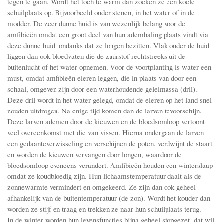
tegen te gaan. Wordt het toch te warm dan zoeken ze een koele
schuilplaats op. Bijvoorbeeld onder stenen, in het water of in de
modder. De zeer dunne huid is van wezenlijk belang voor de
amfibieën omdat een groot deel van hun ademhaling plaats vindt via
deze dunne huid, ondanks dat ze longen bezitten. Vlak onder de huid
liggen dan ook bloedvaten die de zuurstof rechtstreeks uit de
buitenlucht of het water opnemen. Voor de voortplanting is water een
must, omdat amfibieën eieren leggen, die in plaats van door een
schaal, omgeven zijn door een waterhoudende geleimassa (dril).
Deze dril wordt in het water gelegd, omdat de eieren op het land snel
zouden uitdrogen. Na enige tijd komen dan de larven tevoorschijn.
Deze larven ademen door de kieuwen en de bloedsomloop vertoont
veel overeenkomst met die van vissen. Hierna ondergaan de larven
een gedaanteverwisseling en verschijnen de poten, verdwijnt de staart
en worden de kieuwen vervangen door longen, waardoor de
bloedsomloop eveneens verandert. Amfibieën houden een winterslaap
omdat ze koudbloedig zijn. Hun lichaamstemperatuur daalt als de
zonnewarmte vermindert en omgekeerd. Ze zijn dan ook geheel
afhankelijk van de buitentemperatuur (de zon). Wordt het kouder dan
worden ze stijf en traag en trekken ze naar hun schuilplaats terug.
In de winter worden hun levensfuncties bijna geheel stopgezet, dat wil