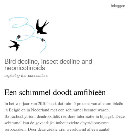
Overslaan
Inloggen
User
en
account
naar
menu
de
inhoud
gaan
Bird decline, insect decline and
neonicotinoids
exploring the connections
Een schimmel doodt amfibieën
In het voorjaar van 2010 bleek dat ruim 5 procent van alle amfibieën
in België en in Nederland met een schimmel besmet waren,
Batrachochytrium dendrobatidis (verdere informatie in bijlage). Deze
schimmel kan de gevaarlijke infectieziekte chytridiomycose
veroorzaken. Door deze ziekte zijn wereldwijd al een aantal