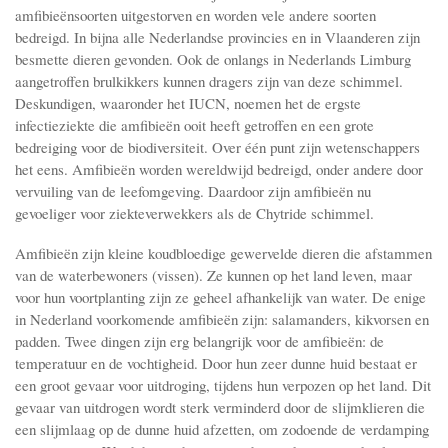
amfibieënsoorten uitgestorven en worden vele andere soorten
bedreigd. In bijna alle Nederlandse provincies en in Vlaanderen zijn
besmette dieren gevonden. Ook de onlangs in Nederlands Limburg
aangetroffen brulkikkers kunnen dragers zijn van deze schimmel.
Deskundigen, waaronder het IUCN, noemen het de ergste
infectieziekte die amfibieën ooit heeft getroffen en een grote
bedreiging voor de biodiversiteit. Over één punt zijn wetenschappers
het eens. Amfibieën worden wereldwijd bedreigd, onder andere door
vervuiling van de leefomgeving. Daardoor zijn amfibieën nu
gevoeliger voor ziekteverwekkers als de Chytride schimmel.
Amfibieën zijn kleine koudbloedige gewervelde dieren die afstammen
van de waterbewoners (vissen). Ze kunnen op het land leven, maar
voor hun voortplanting zijn ze geheel afhankelijk van water. De enige
in Nederland voorkomende amfibieën zijn: salamanders, kikvorsen en
padden. Twee dingen zijn erg belangrijk voor de amfibieën: de
temperatuur en de vochtigheid. Door hun zeer dunne huid bestaat er
een groot gevaar voor uitdroging, tijdens hun verpozen op het land. Dit
gevaar van uitdrogen wordt sterk verminderd door de slijmklieren die
een slijmlaag op de dunne huid afzetten, om zodoende de verdamping