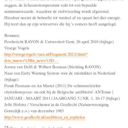
zeggen, de lichaamstemperatuur zakt tot een bepaalde
minimumwaarde, waardoor de stofwisseling wordt afgeremd.
Hierdoor neemt de behoefte tot voedsel af en spaart het dier energie.
Hij teert dan op zijn vetreserves die hij 's zomers heeft aangelegd.
Bronnen:
Persbericht RAVON & Universiteit Gent, 26 april 2010 (bijlage)
Vroege Vogels
http://vroegevogels.vara.nl/Fragment.202.0.html?
&tx_ttnews%5Btt_news%5D…
Jeroen van Delft & Wilbert Bosman (Stichting RAVON)
Naar een Early Warning System voor de stierkikker in Nederland
(bijlage)
Frank Pasmans en An Martel (2011) De schimmelziekte
chytridiomycose: nu ook bij de Belgische amfibieën! ANTenne |
JANUARI - MAART 2011 | JAARGANG 5 | NR. 1, 16-17 (bijlage)
Jelle Hofstra / Verschenen in de Geaflecht (Natuurvereniging
Gorredijk e.o.) van december 1983
http://www.geaflecht.nl/amfibieen_en_reptielen