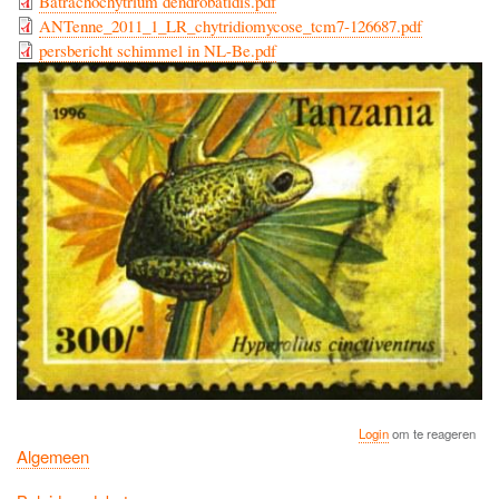
Batrachochytrium dendrobatidis.pdf
ANTenne_2011_1_LR_chytridiomycose_tcm7-126687.pdf
persbericht schimmel in NL-Be.pdf
Login
om te reageren
Algemeen