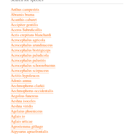
Anthus campestris
Abramis brama
Acanthis cabaret
Accipiter gentilis
Aceros Subruficollis
Acris crepitans blanchardi
Acrocephalus agricola
Acrocephalus arundinaceus
Acrocephalus bistrigiceps
Acrocephalus paludicola
Acrocephalus palustris
Acrocephalus schoenobaenus
Acrocephalus scirpaceus
Actitis hypoleucos
Adonis annua
Aechmophorus clarkii
Aechmophorus occidentalis
Aegolius funereus
Aeshna isoceles
Aeshna viridis
Agelaius phoeniceus
Aglais io
Aglais urticae
Agrostemma githago
Aipysurus apraefrontalis