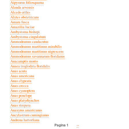
Aipysurus foliosquama
Alauda arvensis
Alcedo atthis
Alytes obstetricans
Amara fusca
Amazilia luciae
Ambystoma bishopi
Ambystoma cingulatum
Ammodramus caudacutus
Ammodramus maritimus mirabilis
Ammodramus maritimus nigrescens
Ammodramus savannarum floridanus
Anacamptis morio
Anaea troglodyta floridalis
Anas acuta
Anas americana
Anas clypeata
Anas crecca
Anas cyanoptera
Anas penelope
Anas platyrhynchos
Anas strepera
Anaxyrus americanus
Ancylastrum cumingianus
Andrena hattorfiana
Volgende
››
Pagina 1
Paginatie