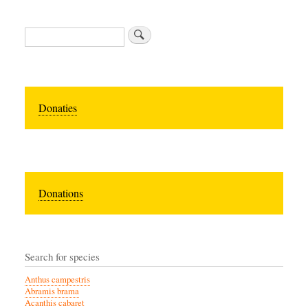
Zoeken
Donaties
Donations
Search for species
Anthus campestris
Abramis brama
Acanthis cabaret