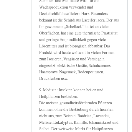
Schmier- und Mehlläuse wird für die
Wachsproduktion verwendet und
Deckelschildläuse liefern Harz. Besonders
bekannt ist die Schildlaus Laccifer lacca. Der aus
ihr gewonnene „Schellack“ haftet an vielen
Oberflächen, hat eine gute thermische Plastizität
und geringe Empfindlichkeit gegen viele
Lösemittel und ist biologisch abbaubar. Das
Produkt wird heute weltweit in vielen Formen
zum Isolieren, Vergällen und Versiegeln
eingesetzt: elektrische Geräte, Schuhcremes,
Haarsprays, Nagellack, Bodenpolituren,
Druckfarben usw.
9. Medizin: Insekten können heilen und
Heilpflanzen bestäuben.
Die meisten gesundheitsfördernden Pflanzen
kommen ohne die Bestäubung durch Insekten
nicht aus, zum Beispiel Baldrian, Lavendel,
Melisse, Eukalyptus, Kamille, Johanniskraut und
Salbei. Der weltweite Markt für Heilpflanzen