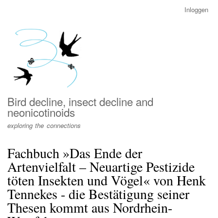
Overslaan
Inloggen
User
en
account
naar
menu
de
inhoud
gaan
Bird decline, insect decline and
neonicotinoids
exploring the connections
Fachbuch »Das Ende der
Artenvielfalt – Neuartige Pestizide
töten Insekten und Vögel« von Henk
Tennekes - die Bestätigung seiner
Thesen kommt aus Nordrhein-