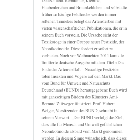
Deutschland. Rebhühner, Kiebitze,
Haubenlerchen und Braunkehlchen und selbst die
früher so häufige Feldlerche werden immer
seltener. Tennekes belegt das Artensterben mit
vielen wissenschaftlichen Publikationen, die er in
seinem Buch vorstellt. Die Ursache sieht der
Toxikologe in einer Gruppe neuer Pestizide, der
Neonikotinoide. Diese fordert er sofort zu
verbieten. Noch vor Weihnachten 2011 kam die
limitierte deutsche Ausgabe mit dem Titel »Das
Ende der Artenvielfalt – Neuartige Pestizide
töten Insekten und Vögel« auf den Markt. Das
vom Bund für Umwelt und Naturschutz
Deutschland (BUND) herausgegebene Buch wird
mit ganzseitigen Bildern des Künstlers Ami-
Bernard Zillweger illustriert. Prof. Hubert
Weiger, Vorsitzender des BUND, schreibt in
seinem Vorwort: „Der BUND verfolgt das Ziel,
dass alle für Mensch und Umwelt gefährlichen
Neonikotinoide alsbald vom Markt genommen
werden. In diesem Sinne wünsche ich, dass dieses