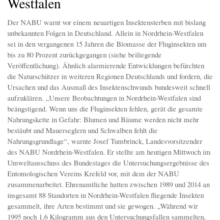
Westfalen
Der NABU warnt vor einem neuartigen Insektensterben mit bislang
unbekannten Folgen in Deutschland. Allein in Nordrhein-Westfalen
sei in den vergangenen 15 Jahren die Biomasse der Fluginsekten um
bis zu 80 Prozent zurückgegangen (siehe beiliegende
Veröffentlichung). Ähnlich alarmierende Entwicklungen befürchten
die Naturschützer in weiteren Regionen Deutschlands und fordern, die
Ursachen und das Ausmaß des Insektenschwunds bundesweit schnell
aufzuklären. „Unsere Beobachtungen in Nordrhein-Westfalen sind
beängstigend. Wenn uns die Fluginsekten fehlen, gerät die gesamte
Nahrungskette in Gefahr: Blumen und Bäume werden nicht mehr
bestäubt und Mauerseglern und Schwalben fehlt die
Nahrungsgrundlage“, warnte Josef Tumbrinck, Landesvorsitzender
des NABU Nordrhein-Westfalen. Er stellte am heutigen Mittwoch im
Umweltausschuss des Bundestages die Untersuchungsergebnisse des
Entomologischen Vereins Krefeld vor, mit dem der NABU
zusammenarbeitet. Ehrenamtliche hatten zwischen 1989 und 2014 an
insgesamt 88 Standorten in Nordrhein-Westfalen fliegende Insekten
gesammelt, ihre Arten bestimmt und sie gewogen. „Während wir
1995 noch 1,6 Kilogramm aus den Untersuchungsfallen sammelten,