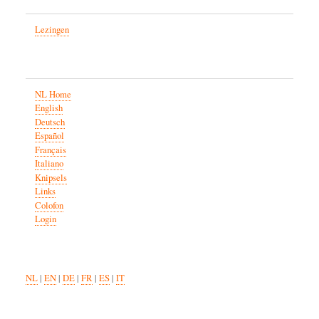
Lezingen
NL Home
English
Deutsch
Español
Français
Italiano
Knipsels
Links
Colofon
Login
NL
|
EN
|
DE
|
FR
|
ES
|
IT