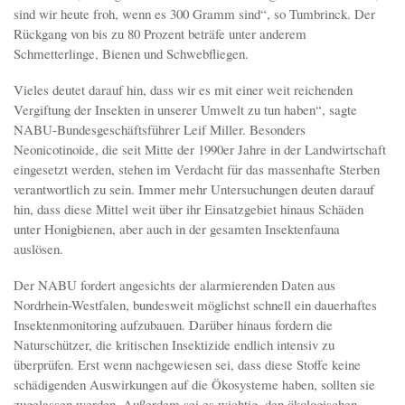
sind wir heute froh, wenn es 300 Gramm sind“, so Tumbrinck. Der
Rückgang von bis zu 80 Prozent beträfe unter anderem
Schmetterlinge, Bienen und Schwebfliegen.
Vieles deutet darauf hin, dass wir es mit einer weit reichenden
Vergiftung der Insekten in unserer Umwelt zu tun haben“, sagte
NABU-Bundesgeschäftsführer Leif Miller. Besonders
Neonicotinoide, die seit Mitte der 1990er Jahre in der Landwirtschaft
eingesetzt werden, stehen im Verdacht für das massenhafte Sterben
verantwortlich zu sein. Immer mehr Untersuchungen deuten darauf
hin, dass diese Mittel weit über ihr Einsatzgebiet hinaus Schäden
unter Honigbienen, aber auch in der gesamten Insektenfauna
auslösen.
Der NABU fordert angesichts der alarmierenden Daten aus
Nordrhein-Westfalen, bundesweit möglichst schnell ein dauerhaftes
Insektenmonitoring aufzubauen. Darüber hinaus fordern die
Naturschützer, die kritischen Insektizide endlich intensiv zu
überprüfen. Erst wenn nachgewiesen sei, dass diese Stoffe keine
schädigenden Auswirkungen auf die Ökosysteme haben, sollten sie
zugelassen werden. Außerdem sei es wichtig, den ökologischen