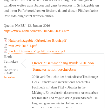
Landbau weiter auszubauen und ganz besonders in Schutzgebieten
und ihren Pufferbereichen zu fördern, da auf diesen Flächen keine
Pestizide eingesetzt werden dürfen.
Quelle: NABU, 13. Januar 2016
https://www.nabu.de/news/2016/01/20033.html
Naturschutzgebiet Orbroicher Bruch.pdf
mitt-evk-2013-1.pdf
KrefeldBiomasseVogel2017Science.pdf
Henk
Tennekes
Dieser Zusammenhang wurde 2010 von
vr,
Tennekes schon beschrieben
05/02/2016
- 16:42
2010 veröffentlichte der holländische Toxikologe
Permalink
Henk Tennekes ein international beachtetes
Fachbuch mit dem Titel »Disaster in the
Making«. Er beschreibt das extreme Artensterben
bei Insekten und Vögeln der Agrarlandschaft – in
England genauso wie in Holland oder