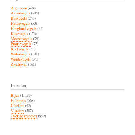
Algemeen
(424)
Akkervogels
(544)
Bosvogels
(246)
Heidevogels
(53)
Hoogland vogels
(52)
Kustvogels
(176)
Moerasvogels
(79)
Prairievogels
(77)
Roofvogels
(51)
Watervogels
(141)
Weidevogels
(343)
Zwaluwen
(161)
Insecten
Bijen
(1, 133)
Hommels
(568)
Libellen
(92)
Vlinders
(507)
Overige insecten
(959)