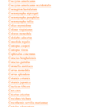
Coccyzus americanus
Coccyzus americanus occidentalis
Coenagrion hastulatum
Coenonympha nipisiquit
Coenonympha pamphilus
Coenonympha tullia
Colias myrmidone
Colinus virginianus
Coloeus monedula
Cololabis adocetus
Consolida regalis
Contopus cooperi
Contopus virens
Cophixalus concinnus
Coracias benghalensis
Coracias garrulus
Coronella austriaca
Corvus monedula
Corvus splendens
Coturnix coturnix
Coturnix japonica
Cracticus tibicen
Crex crex
Cricetus cricetus
Crocidura trichura
Crocothemis servilia mariannae
Crotalus adamanteus