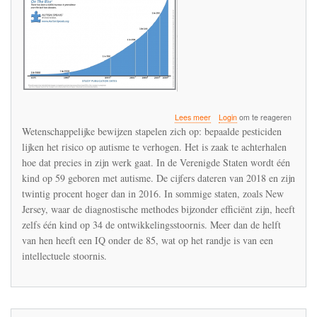
over
Lees meer
Login
om te reageren
Verhogen
Wetenschappelijke bewijzen stapelen zich op: bepaalde pesticiden
pesticiden
lijken het risico op autisme te verhogen. Het is zaak te achterhalen
het
hoe dat precies in zijn werk gaat. In de Verenigde Staten wordt één
risico
op
kind op 59 geboren met autisme. De cijfers dateren van 2018 en zijn
autisme?
twintig procent hoger dan in 2016. In sommige staten, zoals New
Jersey, waar de diagnostische methodes bijzonder efficiënt zijn, heeft
zelfs één kind op 34 de ontwikkelingsstoornis. Meer dan de helft
van hen heeft een IQ onder de 85, wat op het randje is van een
intellectuele stoornis.