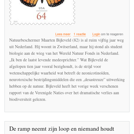
over
Lees meer
1 reactie
Login
om te reageren
De
Natuurbeschermer Maarten Bijleveld (82) is al ruim vijftig jaar weg
Nederlandse
uit Nederland. Hij woont in Zwitserland, maar hij stond als student
ornitholoog
biologie aan de wieg van het Wereld Natuur Fonds in Nederland.
die
de
„Ik ben de laatst levende medeoprichter.” Wat Bijleveld de
gevaren
afgelopen tien jaar vooral bezighoudt, is de strijd voor
van
wetenschappelijke waarheid wat betreft de neonicotinoïden,
DDT
neurotoxische bestrijdingsmiddelen die een „desastreuze” uitwerking
en
IMIDACLOPRID
hebben op de natuur. Bijleveld heeft het vorige week verschenen
vroegtijdig
rapport van de Verenigde Naties over het dramatische verlies aan
onderkende
biodiversiteit gelezen.
De ramp neemt zijn loop en niemand houdt