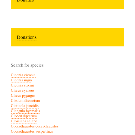
Donations
Search for species
Ciconia ciconia
Ciconia nigra
Ciconia stormi
Circus cyaneus
Circus pygargus
Cirsium dissectum
Cisticola juncidis
Clangula hyemalis
Cloeon dipterum
Clossiana selene
Coccothraustes coccothraustes
Coccothraustes vespertinus