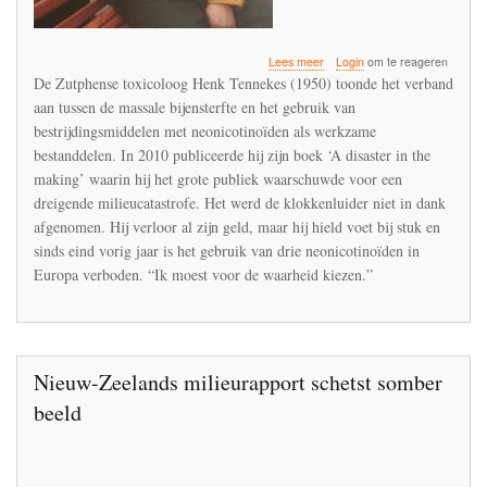
over
Lees meer
Login
om te reageren
Interview
De Zutphense toxicoloog Henk Tennekes (1950) toonde het verband
met
aan tussen de massale bijensterfte en het gebruik van
Henk
bestrijdingsmiddelen met neonicotinoïden als werkzame
Tennekes
in
bestanddelen. In 2010 publiceerde hij zijn boek ‘A disaster in the
Achterhoek
making’ waarin hij het grote publiek waarschuwde voor een
Nieuws
dreigende milieucatastrofe. Het werd de klokkenluider niet in dank
afgenomen. Hij verloor al zijn geld, maar hij hield voet bij stuk en
sinds eind vorig jaar is het gebruik van drie neonicotinoïden in
Europa verboden. “Ik moest voor de waarheid kiezen.”
Nieuw-Zeelands milieurapport schetst somber
beeld