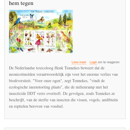
hem tegen
over
Lees meer
Login
om te reageren
De
De Nederlandse toxicoloog Henk Tennekes beweert dat de
ramp
neonicotinoïden verantwoordelijk zijn voor het enorme verlies van
neemt
biodiversiteit. "Voor onze ogen", zegt Tennekes, "vindt de
zijn
loop
ecologische ineenstorting plaats", die de milieuramp met het
en
insecticide DDT verre overtreft. De gevolgen, zoals Tennekes ze
niemand
beschrijft, van de sterfte van insecten die vissen, vogels, amfibieën
houdt
en reptielen beroven van voedsel.
hem
tegen