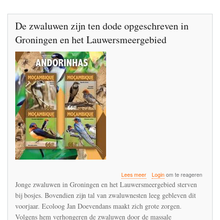
IJssel
De zwaluwen zijn ten dode opgeschreven in
Groningen en het Lauwersmeergebied
over
Lees meer
Login
om te reageren
De
Jonge zwaluwen in Groningen en het Lauwersmeergebied sterven
zwaluwen
bij bosjes. Bovendien zijn tal van zwaluwnesten leeg gebleven dit
zijn
voorjaar. Ecoloog Jan Doevendans maakt zich grote zorgen.
ten
dode
Volgens hem verhongeren de zwaluwen door de massale