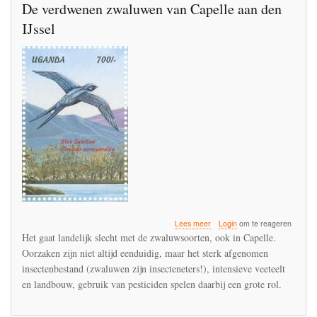
De verdwenen zwaluwen van Capelle aan den
IJssel
over
Lees meer
Login
om te reageren
De
Het gaat landelijk slecht met de zwaluwsoorten, ook in Capelle.
verdwenen
Oorzaken zijn niet altijd eenduidig, maar het sterk afgenomen
zwaluwen
insectenbestand (zwaluwen zijn insecteneters!), intensieve veeteelt
van
Capelle
en landbouw, gebruik van pesticiden spelen daarbij een grote rol.
aan
den