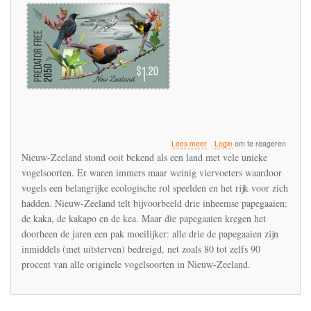
over
Lees meer
Login
om te reageren
Nieuw-
Nieuw-Zeeland stond ooit bekend als een land met vele unieke
Zeelands
vogelsoorten. Er waren immers maar weinig viervoeters waardoor
milieurapport
vogels een belangrijke ecologische rol speelden en het rijk voor zich
schetst
somber
hadden. Nieuw-Zeeland telt bijvoorbeeld drie inheemse papegaaien:
beeld
de kaka, de kakapo en de kea. Maar die papegaaien kregen het
doorheen de jaren een pak moeilijker: alle drie de papegaaien zijn
inmiddels (met uitsterven) bedreigd, net zoals 80 tot zelfs 90
procent van alle originele vogelsoorten in Nieuw-Zeeland.