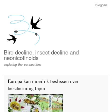
Overslaan
Inloggen
User
en
account
naar
menu
de
inhoud
gaan
Bird decline, insect decline and
neonicotinoids
exploring the connections
Europa kan moeilijk beslissen over
bescherming bijen