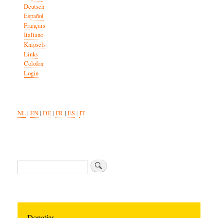
Deutsch
Español
Français
Italiano
Knipsels
Links
Colofon
Login
NL
|
EN
|
DE
|
FR
|
ES
|
IT
Zoeken
Donaties