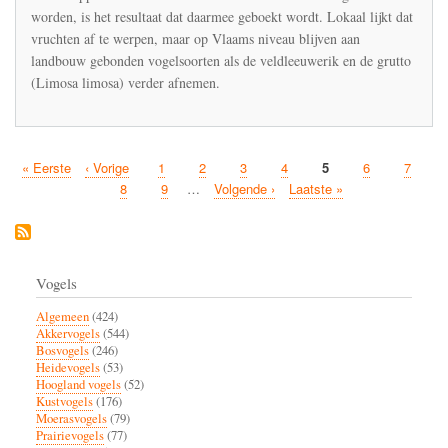
verdwijnen
worden, is het resultaat dat daarmee geboekt wordt. Lokaal lijkt dat
vruchten af te werpen, maar op Vlaams niveau blijven aan
landbouw gebonden vogelsoorten als de veldleeuwerik en de grutto
(Limosa limosa) verder afnemen.
Eerste
« Eerste
Vorige
‹ Vorige
Pagina
1
Pagina
2
Pagina
3
Pagina
4
Huidige
5
Pagina
6
Pagina
7
Paginatie
pagina
pagina
pagina
Pagina
8
Pagina
9
…
Volgende
Volgende ›
Laatste
Laatste »
pagina
pagina
Vogels
Algemeen
(424)
Akkervogels
(544)
Bosvogels
(246)
Heidevogels
(53)
Hoogland vogels
(52)
Kustvogels
(176)
Moerasvogels
(79)
Prairievogels
(77)