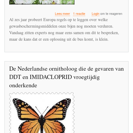
over
Lees meer
1 reactie
Login
om te reageren
Europa
Al zes jaar probeert Europa regels op te leggen over welke
kan
gewasbeschermingsmiddelen onze bijen nog moeten verduren.
moeilijk
Vandaag zitten experts nog maar eens samen om dit te bespreken,
beslissen
over
maar de kans dat er een oplossing uit de bus komt, is klein.
bescherming
bijen
De Nederlandse ornitholoog die de gevaren van
DDT en IMIDACLOPRID vroegtijdig
onderkende