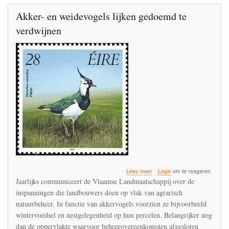
Akker- en weidevogels lijken gedoemd te
verdwijnen
over
Lees meer
Login
om te reageren
Akker-
Jaarlijks communiceert de Vlaamse Landmaatschappij over de
en
inspanningen die landbouwers doen op vlak van agrarisch
weidevogels
natuurbeheer. In functie van akkervogels voorzien ze bijvoorbeeld
lijken
gedoemd
wintervoedsel en nestgelegenheid op hun percelen. Belangrijker nog
te
dan de oppervlakte waarvoor beheerovereenkomsten afgesloten