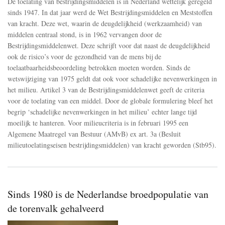
De toelating van bestrijdingsmiddelen is in Nederland wettelijk geregeld
voldoet
sinds 1947. In dat jaar werd de Wet Bestrijdingsmiddelen en Meststoffen
niet
van kracht. Deze wet, waarin de deugdelijkheid (werkzaamheid) van
aan
de
middelen centraal stond, is in 1962 vervangen door de
milieucriteria
Bestrijdingsmiddelenwet. Deze schrijft voor dat naast de deugdelijkheid
van
ook de risico’s voor de gezondheid van de mens bij de
het
toelaatbaarheidsbeoordeling betrokken moeten worden. Sinds de
Besluit
milieutoelatingseisen
wetswijziging van 1975 geldt dat ook voor schadelijke nevenwerkingen in
bestrijdingsmiddelen
het milieu. Artikel 3 van de Bestrijdingsmiddelenwet geeft de criteria
van
voor de toelating van een middel. Door de globale formulering bleef het
1995
begrip ‘schadelijke nevenwerkingen in het milieu’ echter lange tijd
moeilijk te hanteren. Voor milieucriteria is in februari 1995 een
Algemene Maatregel van Bestuur (AMvB) ex art. 3a (Besluit
milieutoelatingseisen bestrijdingsmiddelen) van kracht geworden (Stb95).
Sinds 1980 is de Nederlandse broedpopulatie van
de torenvalk gehalveerd