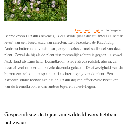
over
Lees meer
Login
om te reageren
De
Beemdkroon (Knautia arvensis) is een wilde plant die stuifmeel en nectar
Knautiabij
levert aan een breed scala aan insecten. Eén bezoeker, de Knautiabij,
en
Andrena hattorfiana, voedt haar jongen exclusief met stuifmeel van deze
de
Beemdkroon
plant. Zowel de bij als de plant zijn recentelijk achteruit gegaan, in zowel
gaan
Nederland als Engeland. Beemdkroon is nog steeds redelijk algemeen,
beide
maar al veel minder dan enkele decennia geleden. De afwezigheid van de
achteruit
bij zou een rol kunnen spelen in de achteruitgang van de plant. Een
Zweedse studie toonde aan dat de Knautiabij een effectievere bestuiver
van de Beemdkroon is dan andere bijen en zweefvliegen.
Gespecialiseerde bijen van wilde klavers hebben
het zwaar