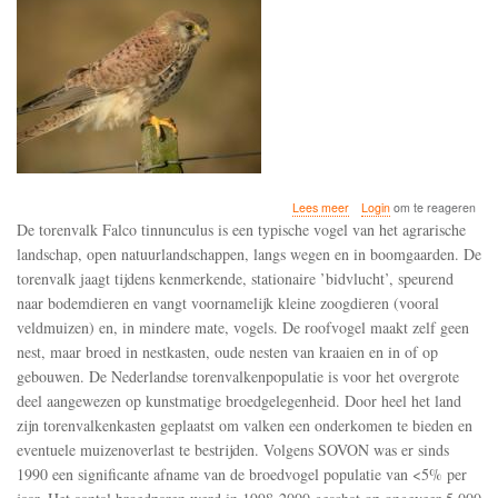
over
Lees meer
Login
om te reageren
Sinds
De torenvalk Falco tinnunculus is een typische vogel van het agrarische
1980
landschap, open natuurlandschappen, langs wegen en in boomgaarden. De
is
torenvalk jaagt tijdens kenmerkende, stationaire ’bidvlucht’, speurend
de
Nederlandse
naar bodemdieren en vangt voornamelijk kleine zoogdieren (vooral
broedpopulatie
veldmuizen) en, in mindere mate, vogels. De roofvogel maakt zelf geen
van
nest, maar broed in nestkasten, oude nesten van kraaien en in of op
de
gebouwen. De Nederlandse torenvalkenpopulatie is voor het overgrote
torenvalk
gehalveerd
deel aangewezen op kunstmatige broedgelegenheid. Door heel het land
zijn torenvalkenkasten geplaatst om valken een onderkomen te bieden en
eventuele muizenoverlast te bestrijden. Volgens SOVON was er sinds
1990 een significante afname van de broedvogel populatie van <5% per