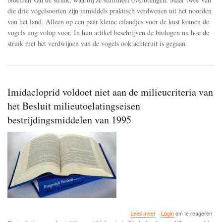
sterven
die drie vogelsoorten zijn inmiddels praktisch verdwenen uit het noorden
door
een
van het land. Alleen op een paar kleine eilandjes voor de kust komen de
gebrek
vogels nog volop voor. In hun artikel beschrijven de biologen nu hoe de
aan
struik met het verdwijnen van de vogels ook achteruit is gegaan.
bestuivende
vogels
Imidacloprid voldoet niet aan de milieucriteria van
het Besluit milieutoelatingseisen
bestrijdingsmiddelen van 1995
over
Lees meer
Login
om te reageren
Imidacloprid