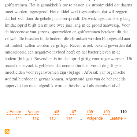
de
golfterreinen. Het is gemakkelijk toe te passen als strooimiddel dat daarna
bodembiodiversiteit
aan
moet worden ingeregend. Het middel werkt systemisch, dat wil zeggen
dat het zich door de gehele plant verspreidt. De werkingsduur is erg lang.
Imidacloprid blijft ten minste twee jaar lang in de grond aanwezig. Voor
de biocoenose van gazons, sportvelden en golfterreinen betekent dit dat
vrijwel alle insecten in de bodem, die chronisch worden blootgesteld aan
dit middel, zullen worden vergiftigd. Recent is ook bekend geworden dat
imidacloprid een negatieve invloed heeft op het bacterieleven in de
bodem (bijlage). Bovendien is imidacloprid giftig voor regenwormen. Uit
recent onderzoek is gebleken dat neonicotinoiden veruit de giftigste
insecticiden voor regenwormen zijn (bijlage). Afbraak van organische
stof zal hierdoor in gevaar komen. Afgemaaid gras van de behandelde
oppervlakken moet eigenlijk worden beschouwd als chemisch afval.
Eerste
« Eerste
Vorige
‹ Vorige
…
Pagina
106
Pagina
107
Pagina
108
Pagina
109
Huidige
110
Paginatie
pagina
pagina
pagina
Pagina
111
Pagina
112
Pagina
113
Pagina
114
…
Volgende
Volgende ›
Laatste
Laatste »
pagina
pagina