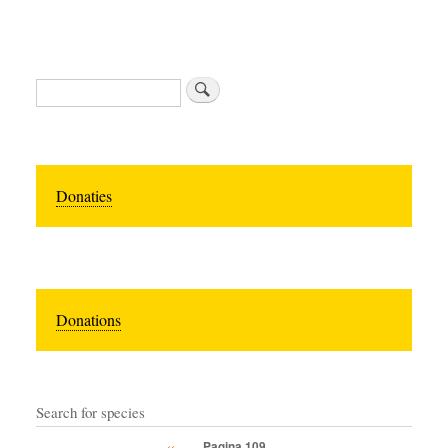
Zoeken
Donaties
Donations
Search for species
Vorige
‹‹
Pagina 109