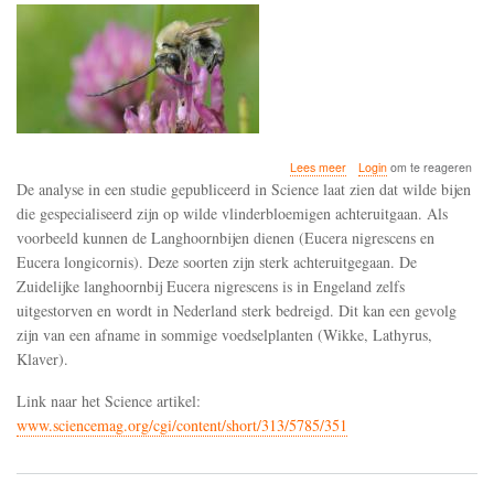
over
Lees meer
Login
om te reageren
Gespecialiseerde
De analyse in een studie gepubliceerd in Science laat zien dat wilde bijen
bijen
die gespecialiseerd zijn op wilde vlinderbloemigen achteruitgaan. Als
van
voorbeeld kunnen de Langhoornbijen dienen (Eucera nigrescens en
wilde
klavers
Eucera longicornis). Deze soorten zijn sterk achteruitgegaan. De
hebben
Zuidelijke langhoornbij Eucera nigrescens is in Engeland zelfs
het
uitgestorven en wordt in Nederland sterk bedreigd. Dit kan een gevolg
zwaar
zijn van een afname in sommige voedselplanten (Wikke, Lathyrus,
Klaver).
Link naar het Science artikel:
www.sciencemag.org/cgi/content/short/313/5785/351