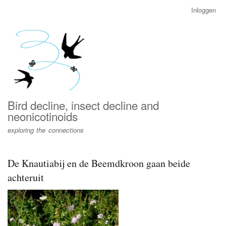
Overslaan
Inloggen
User
en
account
naar
menu
de
inhoud
gaan
Bird decline, insect decline and
neonicotinoids
exploring the connections
De Knautiabij en de Beemdkroon gaan beide
achteruit