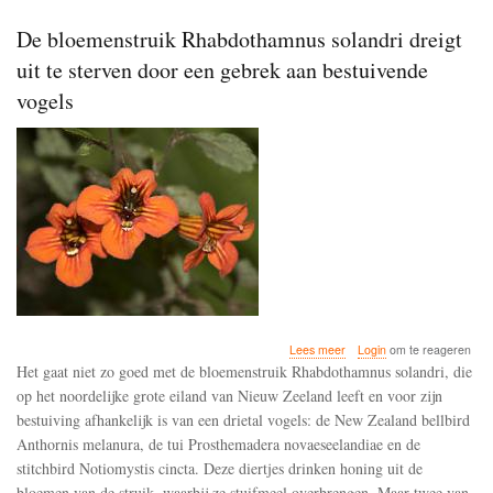
De bloemenstruik Rhabdothamnus solandri dreigt
uit te sterven door een gebrek aan bestuivende
vogels
over
Lees meer
Login
om te reageren
De
Het gaat niet zo goed met de bloemenstruik Rhabdothamnus solandri, die
bloemenstruik
op het noordelijke grote eiland van Nieuw Zeeland leeft en voor zijn
Rhabdothamnus
bestuiving afhankelijk is van een drietal vogels: de New Zealand bellbird
solandri
dreigt
Anthornis melanura, de tui Prosthemadera novaeseelandiae en de
uit
stitchbird Notiomystis cincta. Deze diertjes drinken honing uit de
te
bloemen van de struik, waarbij ze stuifmeel overbrengen. Maar twee van