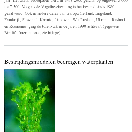
jaar. Het aantal broedparen werd in 1998-2000 geschat op ongeveer 5.000
tot 7.500. Volgens de Vogelbescherming is het bestand sinds 1980
gehalveerd. Ook in andere delen van Europa (Ierland, Engeland,
Frankrijk, Slowenië, Kroatië, Litouwen, Wit-Rusland, Ukraine, Rusland
en Roemenië) ging de torenvalk in de jaren 1990 achteruit (gegevens
Birdlife International, zie bijlage).
Bestrijdingsmiddelen bedreigen waterplanten