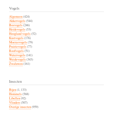
Vogels
Algemeen
(424)
Akkervogels
(544)
Bosvogels
(246)
Heidevogels
(53)
Hoogland vogels
(52)
Kustvogels
(176)
Moerasvogels
(79)
Prairievogels
(77)
Roofvogels
(51)
Watervogels
(141)
Weidevogels
(343)
Zwaluwen
(161)
Insecten
Bijen
(1, 133)
Hommels
(568)
Libellen
(92)
Vlinders
(507)
Overige insecten
(959)