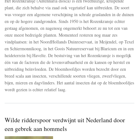
Het Rozenkransje (Antennaria dioica) is een tweehuizige, kruipende
rozenkransje
plant, die zich behalve via zaad ook vegetatief kan uitbreiden. De soort
is
was vroeger een algemene verschijning in schrale graslanden in de duinen
zo
goed
en op de hogere zandgronden. Sinds 1950 is het Rozenkransje echter
als
gestaag afgenomen, en nagenoeg ongemerkt behoort ze nu tot een van
verdwenen
onze meest bedreigde planten. Momenteel resteren nog maar zes
uit
vindplaatsen: in het NoordHollands Duinreservaat, in Meijendel, op Texel
Nederland
door
en Schiermonnikoog, in het Goois Natuurreservaat bij Blaricum en in een
een
heideterrein bij Havelte. De bestuiving van het Rozenkransje is mogelijk
gebrek
één van de factoren die de levensvatbaarheid en de kansen op herstel en
aan
bestuivers
uitbreiding beïnvloeden. De bloemhoofdjes worden bezocht door een
breed scala aan insecten, verschillende soorten vliegen, zweefvliegen,
bijen, mieren en dagvlinders. Het aantal insecten dat op de bloemhoofdjes
wordt gezien is echter relatief laag.
Wilde ridderspoor verdwijnt uit Nederland door
een gebrek aan hommels