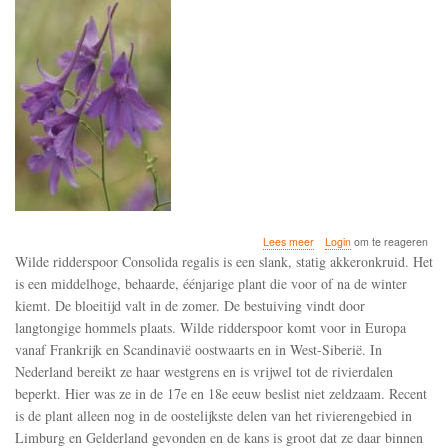
over
Lees meer
Login
om te reageren
Wilde
Wilde ridderspoor Consolida regalis is een slank, statig akkeronkruid. Het
ridderspoor
is een middelhoge, behaarde, éénjarige plant die voor of na de winter
verdwijnt
kiemt. De bloeitijd valt in de zomer. De bestuiving vindt door
uit
Nederland
langtongige hommels plaats. Wilde ridderspoor komt voor in Europa
door
vanaf Frankrijk en Scandinavië oostwaarts en in West-Siberië. In
een
Nederland bereikt ze haar westgrens en is vrijwel tot de rivierdalen
gebrek
beperkt. Hier was ze in de 17e en 18e eeuw beslist niet zeldzaam. Recent
aan
hommels
is de plant alleen nog in de oostelijkste delen van het rivierengebied in
Limburg en Gelderland gevonden en de kans is groot dat ze daar binnen