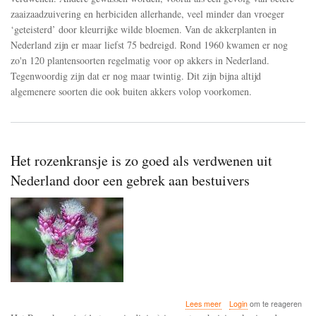
zaaizaadzuivering en herbiciden allerhande, veel minder dan vroeger
‘geteisterd’ door kleurrijke wilde bloemen. Van de akkerplanten in
Nederland zijn er maar liefst 75 bedreigd. Rond 1960 kwamen er nog
zo'n 120 plantensoorten regelmatig voor op akkers in Nederland.
Tegenwoordig zijn dat er nog maar twintig. Dit zijn bijna altijd
algemenere soorten die ook buiten akkers volop voorkomen.
Het rozenkransje is zo goed als verdwenen uit
Nederland door een gebrek aan bestuivers
over
Lees meer
Login
om te reageren
Het