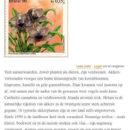
over
Lees meer
Login
om te reageren
De
Veel natuurwaarden, zowel planten als dieren, zijn verdwenen. Akkers
akkerflora
vertoonden vroeger een bonte kleurenpracht van korenbloemen,
verdwijnt
klaprozen, kamille en gele ganzenbloem. Daar kwamen veel insecten op
door
het
af, wat samen met de zaden van de gewassen weer vogels zoals kneu
gebruik
Carduelis cannabina en veldleeuwerik Alauda arvensis trok. Helaas is de
van
natuurlijke rijkdom van akkers in de twintigste eeuw sterk achteruit
herbiciden
gegaan; 16 typische akkerplanten zijn in ons land zelfs uitgestorven.
Sinds 1950 is de landbouw heel sterk veranderd. Sommige teelten – zoals
klaver, boekweit en in de meeste streken ook vlas – zijn nagenoeg
verdwenen. Andere gewassen worden, vooral als een gevolg van betere