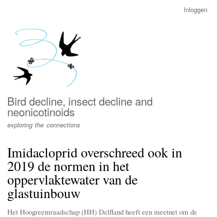
Overslaan
Inloggen
User
en
account
naar
menu
de
inhoud
gaan
Bird decline, insect decline and
neonicotinoids
exploring the connections
Imidacloprid overschreed ook in
2019 de normen in het
oppervlaktewater van de
glastuinbouw
Het Hoogreemraadschap (HH) Delfland heeft een meetnet om de