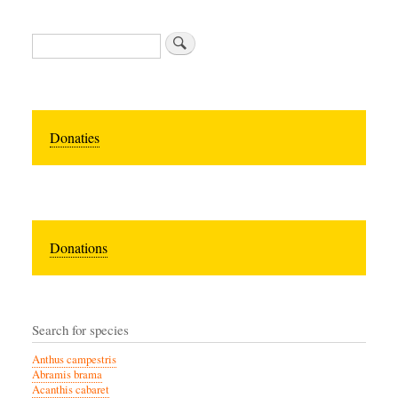
Zoeken
Donaties
Donations
Search for species
Anthus campestris
Abramis brama
Acanthis cabaret