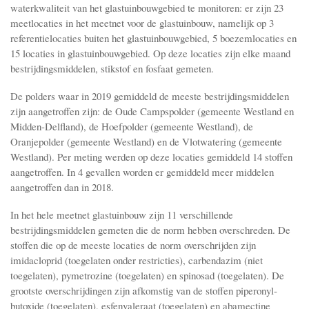
waterkwaliteit van het glastuinbouwgebied te monitoren: er zijn 23
meetlocaties in het meetnet voor de glastuinbouw, namelijk op 3
referentielocaties buiten het glastuinbouwgebied, 5 boezemlocaties en
15 locaties in glastuinbouwgebied. Op deze locaties zijn elke maand
bestrijdingsmiddelen, stikstof en fosfaat gemeten.
De polders waar in 2019 gemiddeld de meeste bestrijdingsmiddelen
zijn aangetroffen zijn: de Oude Campspolder (gemeente Westland en
Midden-Delfland), de Hoefpolder (gemeente Westland), de
Oranjepolder (gemeente Westland) en de Vlotwatering (gemeente
Westland). Per meting werden op deze locaties gemiddeld 14 stoffen
aangetroffen. In 4 gevallen worden er gemiddeld meer middelen
aangetroffen dan in 2018.
In het hele meetnet glastuinbouw zijn 11 verschillende
bestrijdingsmiddelen gemeten die de norm hebben overschreden. De
stoffen die op de meeste locaties de norm overschrijden zijn
imidacloprid (toegelaten onder restricties), carbendazim (niet
toegelaten), pymetrozine (toegelaten) en spinosad (toegelaten). De
grootste overschrijdingen zijn afkomstig van de stoffen piperonyl-
butoxide (toegelaten), esfenvaleraat (toegelaten) en abamectine