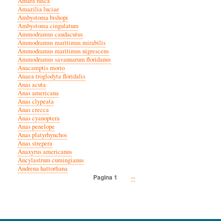
Amara fusca
Amazilia luciae
Ambystoma bishopi
Ambystoma cingulatum
Ammodramus caudacutus
Ammodramus maritimus mirabilis
Ammodramus maritimus nigrescens
Ammodramus savannarum floridanus
Anacamptis morio
Anaea troglodyta floridalis
Anas acuta
Anas americana
Anas clypeata
Anas crecca
Anas cyanoptera
Anas penelope
Anas platyrhynchos
Anas strepera
Anaxyrus americanus
Ancylastrum cumingianus
Andrena hattorfiana
Volgende
››
Pagina 1
Paginatie
pagina