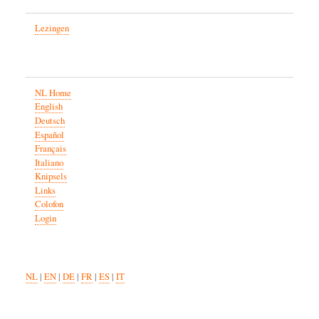
Lezingen
NL Home
English
Deutsch
Español
Français
Italiano
Knipsels
Links
Colofon
Login
NL
|
EN
|
DE
|
FR
|
ES
|
IT