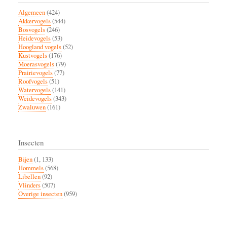
Algemeen
(424)
Akkervogels
(544)
Bosvogels
(246)
Heidevogels
(53)
Hoogland vogels
(52)
Kustvogels
(176)
Moerasvogels
(79)
Prairievogels
(77)
Roofvogels
(51)
Watervogels
(141)
Weidevogels
(343)
Zwaluwen
(161)
Insecten
Bijen
(1, 133)
Hommels
(568)
Libellen
(92)
Vlinders
(507)
Overige insecten
(959)