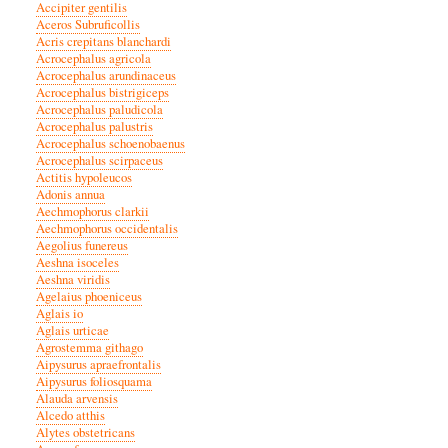
Accipiter gentilis
Aceros Subruficollis
Acris crepitans blanchardi
Acrocephalus agricola
Acrocephalus arundinaceus
Acrocephalus bistrigiceps
Acrocephalus paludicola
Acrocephalus palustris
Acrocephalus schoenobaenus
Acrocephalus scirpaceus
Actitis hypoleucos
Adonis annua
Aechmophorus clarkii
Aechmophorus occidentalis
Aegolius funereus
Aeshna isoceles
Aeshna viridis
Agelaius phoeniceus
Aglais io
Aglais urticae
Agrostemma githago
Aipysurus apraefrontalis
Aipysurus foliosquama
Alauda arvensis
Alcedo atthis
Alytes obstetricans