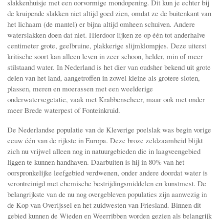
slakkenhuisje met een oorvormige mondopening. Dit kun je echter bij
de kruipende slakken niet altijd goed zien, omdat ze de buitenkant van
het lichaam (de mantel) er bijna altijd omheen schuiven. Andere
waterslakken doen dat niet. Hierdoor lijken ze op één tot anderhalve
centimeter grote, geelbruine, plakkerige slijmklompjes. Deze uiterst
kritische soort kan alleen leven in zeer schoon, helder, min of meer
stilstaand water. In Nederland is het dier van oudsher bekend uit grote
delen van het land, aangetroffen in zowel kleine als grotere sloten,
plassen, meren en moerassen met een weelderige
onderwatervegetatie, vaak met Krabbenscheer, maar ook met onder
meer Brede waterpest of Fonteinkruid.
De Nederlandse populatie van de Kleverige poelslak was begin vorige
eeuw één van de rijkste in Europa. Deze broze zeldzaamheid blijkt
zich nu vrijwel alleen nog in natuurgebieden die in laagveengebied
liggen te kunnen handhaven. Daarbuiten is hij in 80% van het
oorspronkelijke leefgebied verdwenen, onder andere doordat water is
verontreinigd met chemische bestrijdingsmiddelen en kunstmest. De
belangrijkste van de nu nog overgebleven populaties zijn aanwezig in
de Kop van Overijssel en het zuidwesten van Friesland. Binnen dit
gebied kunnen de Wieden en Weerribben worden gezien als belangrijk