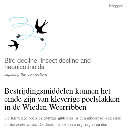
Overslaan
Inloggen
User
en
account
naar
menu
de
inhoud
gaan
Bird decline, insect decline and
neonicotinoids
exploring the connections
Bestrijdingsmiddelen kunnen het
einde zijn van kleverige poelslakken
in de Wieden-Weerribben
De Kleverige poelslak (Myxas glutinosa) is een inheemse waterslak
uit het zoete water. De dieren hebben een erg fragiel en dun