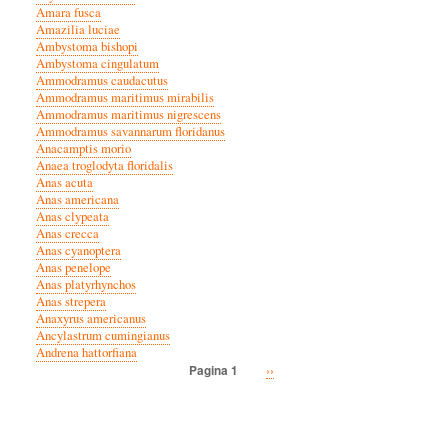
Amara fusca
Amazilia luciae
Ambystoma bishopi
Ambystoma cingulatum
Ammodramus caudacutus
Ammodramus maritimus mirabilis
Ammodramus maritimus nigrescens
Ammodramus savannarum floridanus
Anacamptis morio
Anaea troglodyta floridalis
Anas acuta
Anas americana
Anas clypeata
Anas crecca
Anas cyanoptera
Anas penelope
Anas platyrhynchos
Anas strepera
Anaxyrus americanus
Ancylastrum cumingianus
Andrena hattorfiana
Volgende
››
Pagina 1
Paginatie
pagina