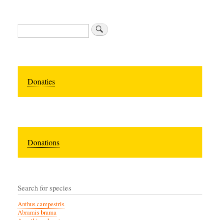
Zoeken
Donaties
Donations
Search for species
Anthus campestris
Abramis brama