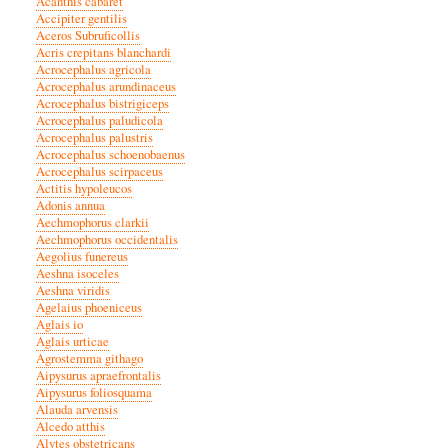
Acanthis cabaret
Accipiter gentilis
Aceros Subruficollis
Acris crepitans blanchardi
Acrocephalus agricola
Acrocephalus arundinaceus
Acrocephalus bistrigiceps
Acrocephalus paludicola
Acrocephalus palustris
Acrocephalus schoenobaenus
Acrocephalus scirpaceus
Actitis hypoleucos
Adonis annua
Aechmophorus clarkii
Aechmophorus occidentalis
Aegolius funereus
Aeshna isoceles
Aeshna viridis
Agelaius phoeniceus
Aglais io
Aglais urticae
Agrostemma githago
Aipysurus apraefrontalis
Aipysurus foliosquama
Alauda arvensis
Alcedo atthis
Alytes obstetricans