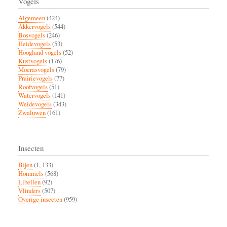
Vogels
Algemeen
(424)
Akkervogels
(544)
Bosvogels
(246)
Heidevogels
(53)
Hoogland vogels
(52)
Kustvogels
(176)
Moerasvogels
(79)
Prairievogels
(77)
Roofvogels
(51)
Watervogels
(141)
Weidevogels
(343)
Zwaluwen
(161)
Insecten
Bijen
(1, 133)
Hommels
(568)
Libellen
(92)
Vlinders
(507)
Overige insecten
(959)