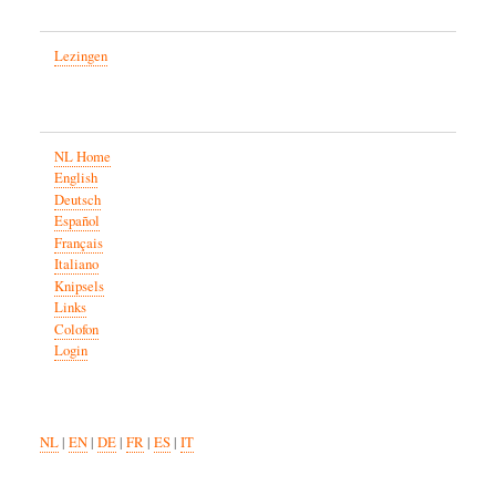
Lezingen
NL Home
English
Deutsch
Español
Français
Italiano
Knipsels
Links
Colofon
Login
NL
|
EN
|
DE
|
FR
|
ES
|
IT