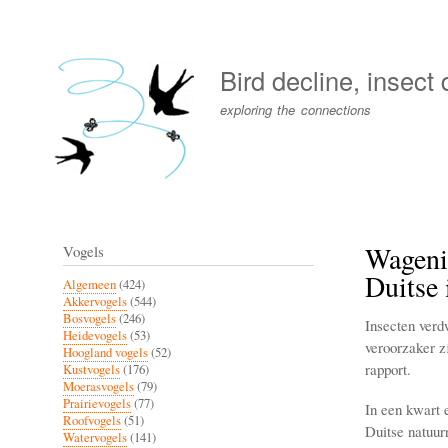
User
account
Bird decline, insect
menu
exploring the connections
Wageni
Vogels
Duitse 
Algemeen
(424)
Akkervogels
(544)
Bosvogels
(246)
Insecten verd
Heidevogels
(53)
veroorzaker z
Hoogland vogels
(52)
rapport.
Kustvogels
(176)
Moerasvogels
(79)
Prairievogels
(77)
In een kwart e
Roofvogels
(51)
Duitse natuurr
Watervogels
(141)