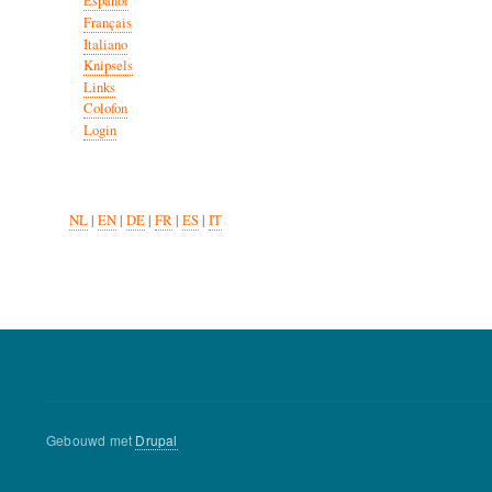
Español
Français
Italiano
Knipsels
Links
Colofon
Login
NL
|
EN
|
DE
|
FR
|
ES
|
IT
Gebouwd met
Drupal