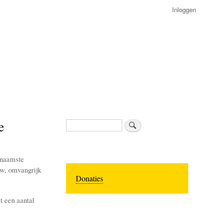
Inloggen
e
Zoeken
rnaamste
uw, omvangrijk
Donaties
t een aantal