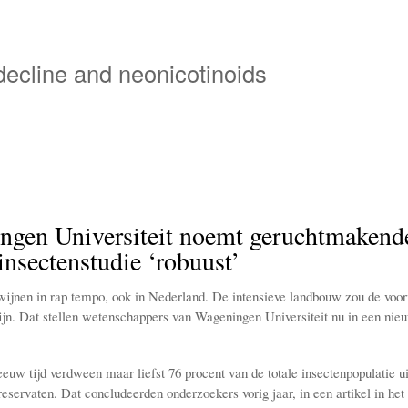
Overslaan
en
naar
 decline and neonicotinoids
de
inhoud
gaan
ngen Universiteit noemt geruchtmakend
insectenstudie ‘robuust’
wijnen in rap tempo, ook in Nederland. De intensieve landbouw zou de voo
ijn. Dat stellen wetenschappers van Wageningen Universiteit nu in een nie
euw tijd verdween maar liefst 76 procent van de totale insectenpopulatie ui
eservaten. Dat concludeerden onderzoekers vorig jaar, in een artikel in het