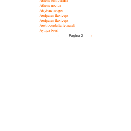
Athene cunicularia
Athene noctua
Atrytone arogos
Auriparus flaviceps
Auriparus flaviceps
Austrocordulia leonardi
Aythya baeri
Vorige
‹‹
Volgende
››
Pagina 2
Paginatie
pagina
pagina