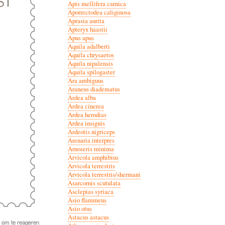
Apis mellifera carnica
Aporrectodea caliginosa
Aprasia aurita
Apteryx haastii
Apus apus
Aquila adalberti
Aquila chrysaetos
Aquila nipalensis
Aquila spilogaster
Ara ambiguus
Araneus diadematus
Ardea alba
Ardea cinerea
Ardea herodias
Ardea insignis
Ardeotis nigriceps
Arenaria interpres
Arnoseris minima
Arvicola amphibius
Arvicola terrestris
Arvicola terrestris/shermani
Asarcornis scutulata
Asclepias syriaca
Asio flammeus
Asio otus
Astacus astacus
om te reageren