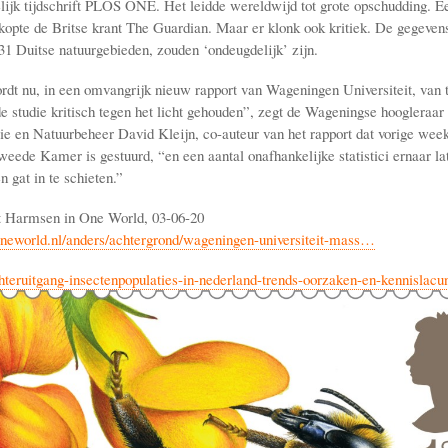
ijk tijdschrift PLOS ONE. Het leidde wereldwijd tot grote opschudding. E
opte de Britse krant The Guardian. Maar er klonk ook kritiek. De gegeven
31 Duitse natuurgebieden, zouden ‘ondeugdelijk’ zijn.
ordt nu, in een omvangrijk nieuw rapport van Wageningen Universiteit, van t
 studie kritisch tegen het licht gehouden”, zegt de Wageningse hoogleraar
ie en Natuurbeheer David Kleijn, co-auteur van het rapport dat vorige wee
weede Kamer is gestuurd, “en een aantal onafhankelijke statistici ernaar lat
 gat in te schieten.”
t Harmsen in One World, 03-06-20
neworld.nl/anders/achtergrond/wageningen-universiteit-mass…
hteruitgang-insectenpopulaties-in-nederland-trends-oorzaken-en-kennislacu