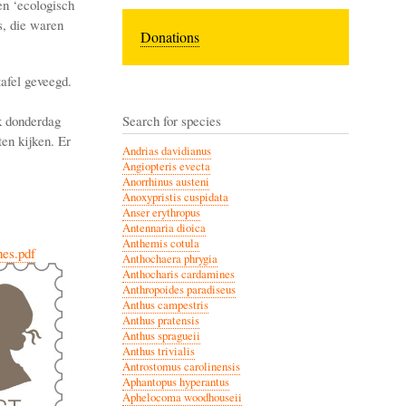
en ‘ecologisch
s, die waren
Donations
afel geveegd.
k donderdag
Search for species
en kijken. Er
Andrias davidianus
Angiopteris evecta
Anorrhinus austeni
Anoxypristis cuspidata
Anser erythropus
Antennaria dioica
Anthemis cotula
nes.pdf
Anthochaera phrygia
Anthocharis cardamines
Anthropoides paradiseus
Anthus campestris
Anthus pratensis
Anthus spragueii
Anthus trivialis
Antrostomus carolinensis
Aphantopus hyperantus
Aphelocoma woodhouseii