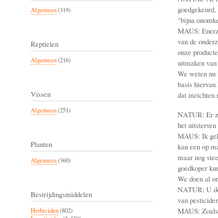
goedgekeurd, 
Algemeen
(319)
"bijna onomke
MAUS: Enerzij
van de onderz
Reptielen
onze producte
Algemeen
(216)
uitmaken van 
We weten nu 
basis hiervan
Vissen
dat inzichten
Algemeen
(251)
NATUR: Er zij
het uitsterve
MAUS: Ik gelo
Planten
kan een op m
maar nog stee
Algemeen
(360)
goedkoper kun
We doen al on
NATUR: U doet
Bestrijdingsmiddelen
van pesticiden
MAUS: Zoals i
Herbiciden
(802)