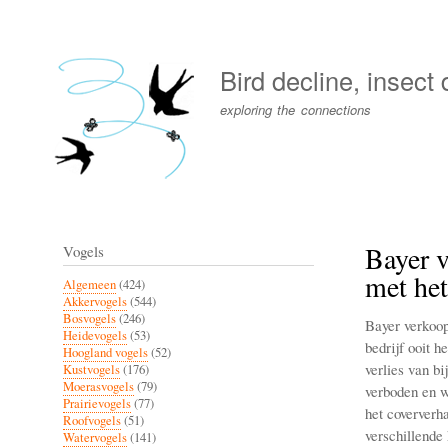
User
account
Bird decline, insect
menu
exploring the connections
Bayer v
Vogels
met he
Algemeen
(424)
Akkervogels
(544)
Bosvogels
(246)
Bayer verkoop
Heidevogels
(53)
bedrijf ooit 
Hoogland vogels
(52)
verlies van b
Kustvogels
(176)
Moerasvogels
(79)
verboden en w
Prairievogels
(77)
het coververh
Roofvogels
(51)
verschillende
Watervogels
(141)