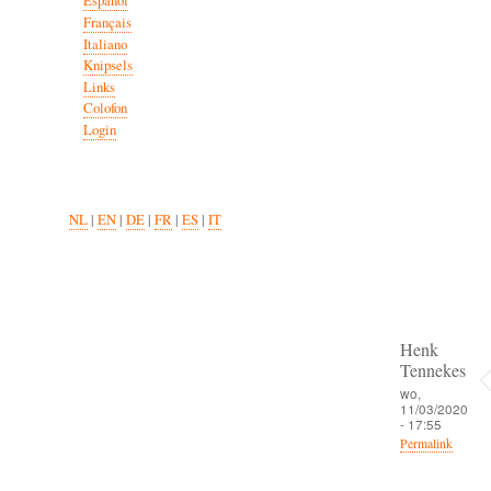
Español
Français
Italiano
Knipsels
Links
Colofon
Login
NL
|
EN
|
DE
|
FR
|
ES
|
IT
Henk
Tennekes
wo,
11/03/2020
- 17:55
Permalink