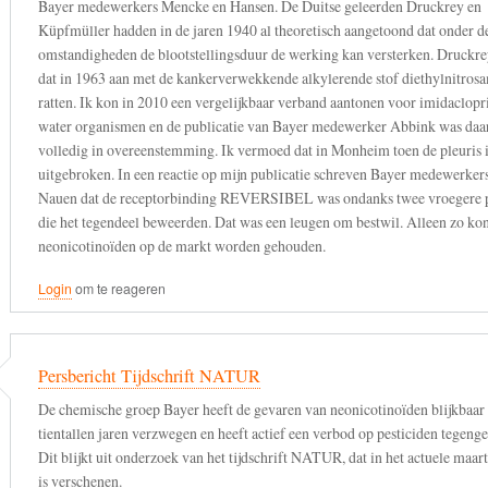
Bayer medewerkers Mencke en Hansen. De Duitse geleerden Druckrey en
Küpfmüller hadden in de jaren 1940 al theoretisch aangetoond dat onder de
omstandigheden de blootstellingsduur de werking kan versterken. Druckre
dat in 1963 aan met de kankerverwekkende alkylerende stof diethylnitrosa
ratten. Ik kon in 2010 een vergelijkbaar verband aantonen voor imidaclopri
water organismen en de publicatie van Bayer medewerker Abbink was da
volledig in overeenstemming. Ik vermoed dat in Monheim toen de pleuris i
uitgebroken. In een reactie op mijn publicatie schreven Bayer medewerker
Nauen dat de receptorbinding REVERSIBEL was ondanks twee vroegere p
die het tegendeel beweerden. Dat was een leugen om bestwil. Alleen zo ko
neonicotinoïden op de markt worden gehouden.
Login
om te reageren
Persbericht Tijdschrift NATUR
De chemische groep Bayer heeft de gevaren van neonicotinoïden blijkbaar 
tientallen jaren verzwegen en heeft actief een verbod op pesticiden tegeng
Dit blijkt uit onderzoek van het tijdschrift NATUR, dat in het actuele ma
is verschenen.