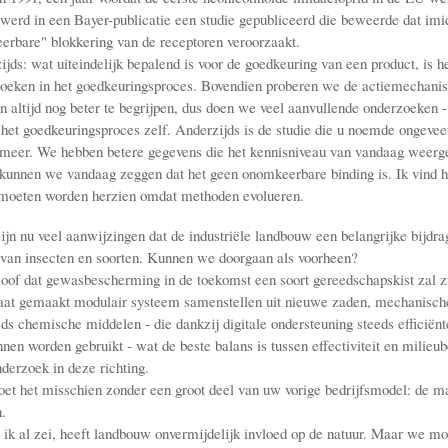
werd in een Bayer-publicatie een studie gepubliceerd die beweerde dat imi
erbare" blokkering van de receptoren veroorzaakt.
ds: wat uiteindelijk bepalend is voor de goedkeuring van een product, is he
oeken in het goedkeuringsproces. Bovendien proberen we de actiemechani
n altijd nog beter te begrijpen, dus doen we veel aanvullende onderzoeken -
het goedkeuringsproces zelf. Anderzijds is de studie die u noemde ongeveer
meer. We hebben betere gegevens die het kennisniveau van vandaag weerg
 kunnen we vandaag zeggen dat het geen onomkeerbare binding is. Ik vind 
 moeten worden herzien omdat methoden evolueren.
n nu veel aanwijzingen dat de industriële landbouw een belangrijke bijdrag
n van insecten en soorten. Kunnen we doorgaan als voorheen?
of dat gewasbescherming in de toekomst een soort gereedschapskist zal z
aat gemaakt modulair systeem samenstellen uit nieuwe zaden, mechanisch
ds chemische middelen - die dankzij digitale ondersteuning steeds efficiënt
nen worden gebruikt - wat de beste balans is tussen effectiviteit en milieu
derzoek in deze richting.
 het misschien zonder een groot deel van uw vorige bedrijfsmodel: de m
.
k al zei, heeft landbouw onvermijdelijk invloed op de natuur. Maar we mo