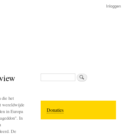
Inloggen
rview
Zoeken
 die het
et wereldwijde
Donaties
den in Europa
ageddon". In
n
deerd. De