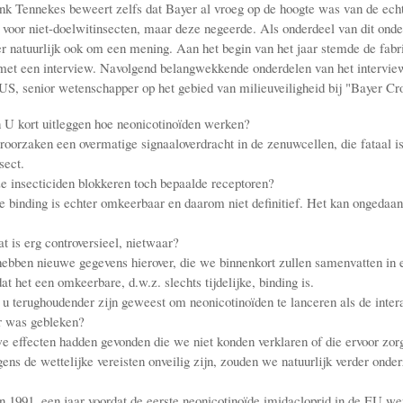
nk Tennekes beweert zelfs dat Bayer al vroeg op de hoogte was van de ech
 voor niet-doelwitinsecten, maar deze negeerde. Als onderdeel van dit ond
atuurlijk ook om een ​​mening. Aan het begin van het jaar stemde de fabr
 met een interview. Navolgend belangwekkende onderdelen van het intervie
S, senior wetenschapper op het gebied van milieuveiligheid bij "Bayer Cr
 kort uitleggen hoe neonicotinoïden werken?
orzaken een overmatige signaaloverdracht in de zenuwcellen, die fataal is
sect.
insecticiden blokkeren toch bepaalde receptoren?
binding is echter omkeerbaar en daarom niet definitief. Het kan ongedaa
s erg controversieel, nietwaar?
ben nieuwe gegevens hierover, die we binnenkort zullen samenvatten in e
t het een omkeerbare, d.w.z. slechts tijdelijke, binding is.
terughoudender zijn geweest om neonicotinoïden te lanceren als de intera
 was gebleken?
effecten hadden gevonden die we niet konden verklaren of die ervoor zor
gens de wettelijke vereisten onveilig zijn, zouden we natuurlijk verder ond
1991, een jaar voordat de eerste neonicotinoïde imidacloprid in de EU we