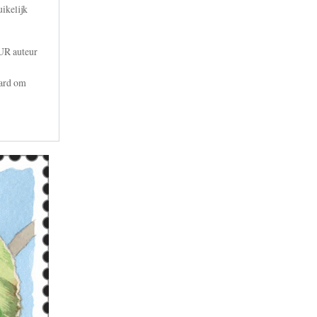
ikelijk
UR auteur
aard om