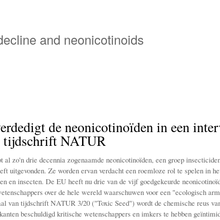
Overslaan
en
naar
 decline and neonicotinoids
de
inhoud
gaan
erdedigt de neonicotinoïden in een inte
t tijdschrift NATUR
t al zo'n drie decennia zogenaamde neonicotinoïden, een groep insecticiden
heeft uitgevonden. Ze worden ervan verdacht een roemloze rol te spelen in h
ijen en insecten. De EU heeft nu drie van de vijf goedgekeurde neonicotinoï
etenschappers over de hele wereld waarschuwen voor een "ecologisch arm
aal van tijdschrift NATUR 3/20 ("Toxic Seed") wordt de chemische reus va
 kanten beschuldigd kritische wetenschappers en imkers te hebben geïntimi