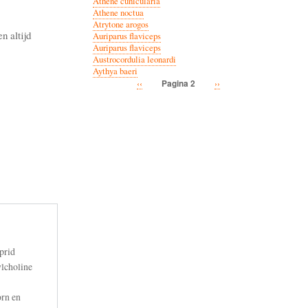
Athene cunicularia
Athene noctua
Atrytone arogos
n altijd
Auriparus flaviceps
Auriparus flaviceps
Austrocordulia leonardi
Aythya baeri
Vorige
‹‹
Volgende
››
Pagina 2
Paginatie
pagina
pagina
prid
ylcholine
orn en