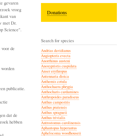
te gevaren
erzoek vroeg
Donations
ikant van
w met Dr.
op Science".
Search for species
 voor de
Andrias davidianus
Angiopteris evecta
Anorrhinus austeni
Anoxypristis cuspidata
n worden
Anser erythropus
Antennaria dioica
Anthemis cotula
Anthochaera phrygia
en publicatie.
Anthocharis cardamines
Anthropoides paradiseus
ctie
Anthus campestris
Anthus pratensis
Anthus spragueii
gen dat de
Anthus trivialis
erzoek hebben
Antrostomus carolinensis
Aphantopus hyperantus
Aphelocoma woodhouseii
rd