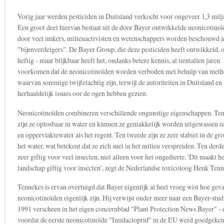
Vorig jaar werden pesticiden in Duitsland verkocht voor ongeveer 1,3 milj
Een groot deel hiervan bestaat uit de door Bayer ontwikkelde neonicotinoï
door veel imkers, milieuactivisten en wetenschappers worden beschouwd a
"bijenverdelgers". De Bayer Group, die deze pesticiden heeft ontwikkeld, o
heftig - maar blijkbaar heeft het, ondanks betere kennis, al tientallen jaren
voorkomen dat de neonicotinoïden worden verboden met behulp van meth
waarvan sommige twijfelachtig zijn, terwijl de autoriteiten in Duitsland en
herhaaldelijk issues oor de ogen hebben gezien.
Neonicotinoïden combineren verschillende ongunstige eigenschappen. Ten
zijn ze oplosbaar in water en kunnen ze gemakkelijk worden uitgewassen n
en oppervlaktewater als het regent. Ten tweede zijn ze zeer stabiel in de gr
het water, wat betekent dat ze zich snel in het milieu verspreiden. Ten derde
zeer giftig voor veel insecten, niet alleen voor het ongedierte. 'Dit maakt he
landschap giftig voor insecten', zegt de Nederlandse toxicoloog Henk Tenn
Tennekes is ervan overtuigd dat Bayer eigenlijk al heel vroeg wist hoe geva
neonicotinoïden eigenlijk zijn. Hij verwijst onder meer naar een Bayer-studi
1991 verscheen in het eigen concernblad "Plant Protection News Bayer" - e
voordat de eerste neonicotinoïde "Imidacloprid" in de EU werd goedgekeu