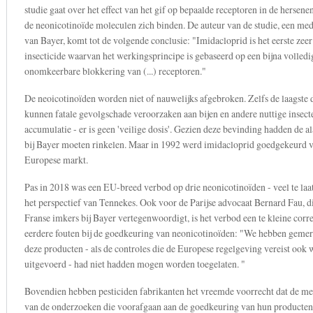
studie gaat over het effect van het gif op bepaalde receptoren in de hersen
de neonicotinoïde moleculen zich binden. De auteur van de studie, een me
van Bayer, komt tot de volgende conclusie: "Imidacloprid is het eerste zeer
insecticide waarvan het werkingsprincipe is gebaseerd op een bijna volledi
onomkeerbare blokkering van (...) receptoren."
De neoicotinoïden worden niet of nauwelijks afgebroken. Zelfs de laagste 
kunnen fatale gevolgschade veroorzaken aan bijen en andere nuttige insect
accumulatie - er is geen 'veilige dosis'. Gezien deze bevinding hadden de a
bij Bayer moeten rinkelen. Maar in 1992 werd imidacloprid goedgekeurd 
Europese markt.
Pas in 2018 was een EU-breed verbod op drie neonicotinoïden - veel te laa
het perspectief van Tennekes. Ook voor de Parijse advocaat Bernard Fau, di
Franse imkers bij Bayer vertegenwoordigt, is het verbod een te kleine corre
eerdere fouten bij de goedkeuring van neonicotinoïden: "We hebben gemer
deze producten - als de controles die de Europese regelgeving vereist ook 
uitgevoerd - had niet hadden mogen worden toegelaten. "
Bovendien hebben pesticiden fabrikanten het vreemde voorrecht dat de m
van de onderzoeken die voorafgaan aan de goedkeuring van hun producten