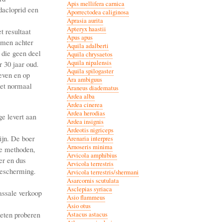
Apis mellifera carnica
dacloprid een
Aporrectodea caliginosa
Aprasia aurita
Apteryx haastii
t resultaat
Apus apus
smen achter
Aquila adalberti
 die geen deel
Aquila chrysaetos
Aquila nipalensis
 30 jaar oud.
Aquila spilogaster
even en op
Ara ambiguus
het normaal
Araneus diadematus
Ardea alba
Ardea cinerea
Ardea herodias
e levert aan
Ardea insignis
Ardeotis nigriceps
ijn. De boer
Arenaria interpres
Arnoseris minima
e methoden,
Arvicola amphibius
er en dus
Arvicola terrestris
bescherming.
Arvicola terrestris/shermani
Asarcornis scutulata
Asclepias syriaca
assale verkoop
Asio flammeus
Asio otus
eten proberen
Astacus astacus