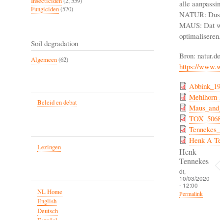
Insecticiden
(2, 559)
alle aanpassi
Fungiciden
(570)
NATUR: Dus U
MAUS: Dat we 
optimaliseren.
Soil degradation
Bron: natur.de
Algemeen
(62)
https://www.w
Abbink_19
Mehlhorn-
Beleid en debat
Maus_and
TOX_5068
Tennekes_
Henk A Te
Lezingen
Henk
Tennekes
di,
10/03/2020
- 12:00
NL Home
Permalink
English
Deutsch