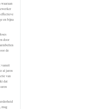
en waaraan
dewerker
 effectieve
ge en bijna
doses
en door
larmbellen
voor de
t vanuit
e al jaren
ctie van
kt dat
waren
eerderheid
, mag