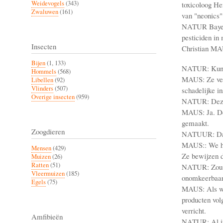
Weidevogels
(343)
toxicoloog He
Zwaluwen
(161)
van "neonics"
NATUR Bayer n
pesticiden in
Insecten
Christian MAU
Bijen
(1, 133)
NATUR: Kun U
Hommels
(568)
MAUS: Ze vero
Libellen
(92)
Vlinders
(507)
schadelijke in
Overige insecten
(959)
NATUR: Deze 
MAUS: Ja. De 
gemaakt.
Zoogdieren
NATUUR: Dat i
MAUS:: We heb
Mensen
(429)
Ze bewijzen da
Muizen
(26)
Ratten
(51)
NATUR: Zou u 
Vleermuizen
(185)
onomkeerbaar
Egels
(75)
MAUS: Als we 
producten vol
verricht.
Amfibieën
NATUR: Al in 