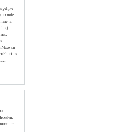
rgelijke
y toonde
mine in
d bij
armee
s
s Maus en
ublicaties
nden
al
ehouden.
artnummer