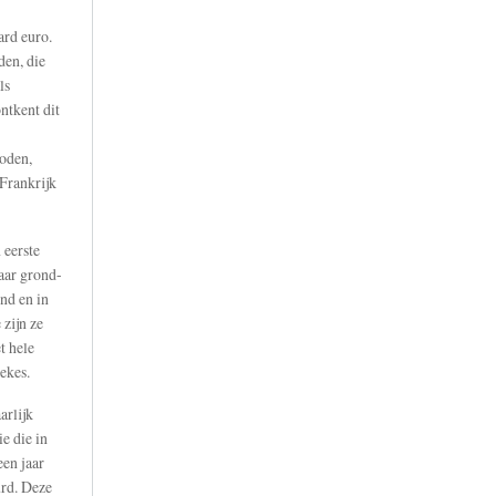
ard euro.
den, die
ls
ntkent dit
oden,
 Frankrijk
 eerste
aar grond-
ond en in
 zijn ze
t hele
ekes.
arlijk
e die in
en jaar
rd. Deze