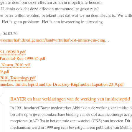
ngen te doen om deze effecten zo klein mogelijk te houden.
 denkt ook dat deze effecten momenteel te groot zijn?
beter willen worden, betekent niet dat wat we nu doen slecht is. We wille
 Het is geen probleem. Het is een investering in uitvoering.
, 04.03.20
issenschaft.de/allgemein/landwirtschaft-ist-immer-ein-eing
…
91_080819.pdf
Parasitol-Res-1999-85.pdf
_Nauen_2010.pdf
9.pdf
2010_Toxicology.pdf
nnekes. Imidacloprid and the Druckrey-Küpfmüller Equation 2019.pdf
BAYER en haar verklaringen van de werking van imidacloprid
In 1991 beschreef Bayer medewerker Abbink dat de werking van imidaclo
berustte op vrijwel onomkeerbare binding van de stof aan nicotinerge acet
receptoren (nAChRs) in het centrale zenuwstelsel (CNS) van insecten. Dit
mechanisme werd in 1999 nog eens bevestigd in een publicatie van Mehlh