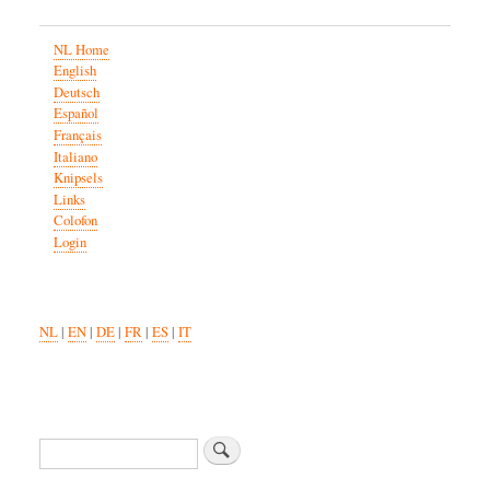
NL Home
English
Deutsch
Español
Français
Italiano
Knipsels
Links
Colofon
Login
NL
|
EN
|
DE
|
FR
|
ES
|
IT
Zoeken