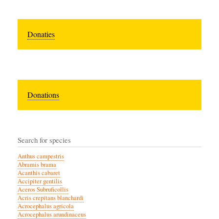
Donaties
Donations
Search for species
Anthus campestris
Abramis brama
Acanthis cabaret
Accipiter gentilis
Aceros Subruficollis
Acris crepitans blanchardi
Acrocephalus agricola
Acrocephalus arundinaceus