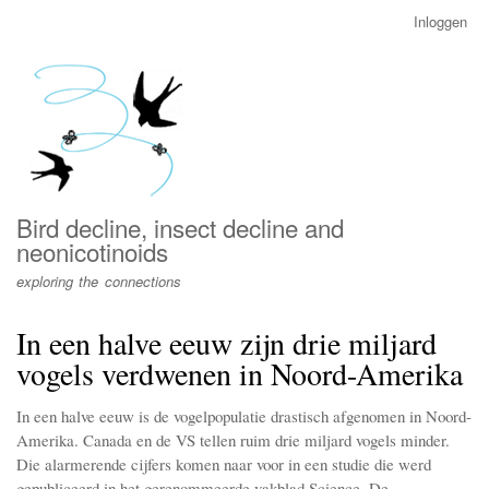
Overslaan
Inloggen
User
en
account
naar
menu
de
inhoud
gaan
Bird decline, insect decline and
neonicotinoids
exploring the connections
In een halve eeuw zijn drie miljard
vogels verdwenen in Noord-Amerika
In een halve eeuw is de vogelpopulatie drastisch afgenomen in Noord-
Amerika. Canada en de VS tellen ruim drie miljard vogels minder.
Die alarmerende cijfers komen naar voor in een studie die werd
gepubliceerd in het gerenommeerde vakblad Science. De