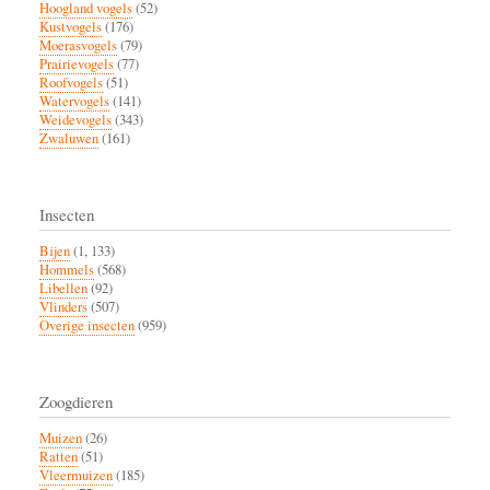
Hoogland vogels
(52)
Kustvogels
(176)
Moerasvogels
(79)
Prairievogels
(77)
Roofvogels
(51)
Watervogels
(141)
Weidevogels
(343)
Zwaluwen
(161)
Insecten
Bijen
(1, 133)
Hommels
(568)
Libellen
(92)
Vlinders
(507)
Overige insecten
(959)
Zoogdieren
Muizen
(26)
Ratten
(51)
Vleermuizen
(185)