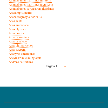
Ammodramus maritimus mirabilis
Ammodramus maritimus nigrescens
Ammodramus savannarum floridanus
Anacamptis morio
Anaea troglodyta floridalis
Anas acuta
Anas americana
Anas clypeata
Anas crecca
Anas cyanoptera
Anas penelope
Anas platyrhynchos
Anas strepera
Anaxyrus americanus
Ancylastrum cumingianus
Andrena hattorfiana
Volgende
››
Pagina 1
Paginatie
pagina