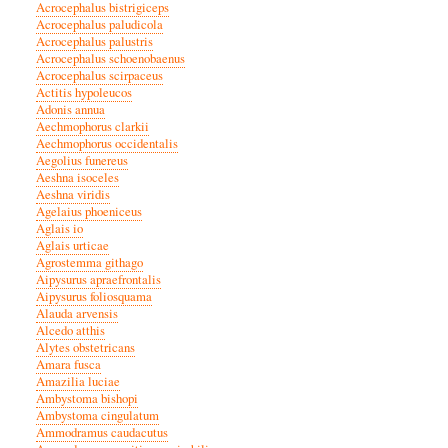
Acrocephalus bistrigiceps
Acrocephalus paludicola
Acrocephalus palustris
Acrocephalus schoenobaenus
Acrocephalus scirpaceus
Actitis hypoleucos
Adonis annua
Aechmophorus clarkii
Aechmophorus occidentalis
Aegolius funereus
Aeshna isoceles
Aeshna viridis
Agelaius phoeniceus
Aglais io
Aglais urticae
Agrostemma githago
Aipysurus apraefrontalis
Aipysurus foliosquama
Alauda arvensis
Alcedo atthis
Alytes obstetricans
Amara fusca
Amazilia luciae
Ambystoma bishopi
Ambystoma cingulatum
Ammodramus caudacutus