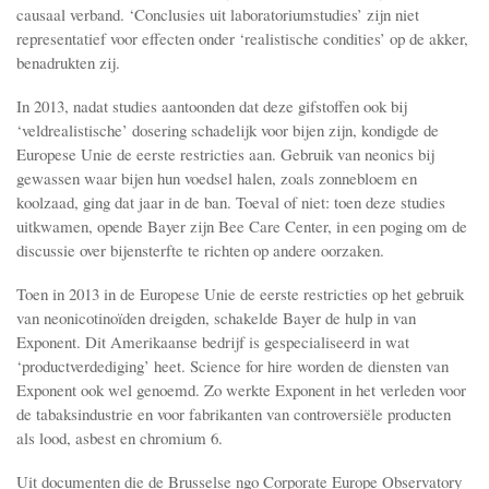
causaal verband. ‘Conclusies uit laboratoriumstudies’ zijn niet
representatief voor effecten onder ‘realistische condities’ op de akker,
benadrukten zij.
In 2013, nadat studies aantoonden dat deze gifstoffen ook bij
‘veldrealistische’ dosering schadelijk voor bijen zijn, kondigde de
Europese Unie de eerste restricties aan. Gebruik van neonics bij
gewassen waar bijen hun voedsel halen, zoals zonnebloem en
koolzaad, ging dat jaar in de ban. Toeval of niet: toen deze studies
uitkwamen, opende Bayer zijn Bee Care Center, in een poging om de
discussie over bijensterfte te richten op andere oorzaken.
Toen in 2013 in de Europese Unie de eerste restricties op het gebruik
van neonicotinoïden dreigden, schakelde Bayer de hulp in van
Exponent. Dit Amerikaanse bedrijf is gespecialiseerd in wat
‘productverdediging’ heet. Science for hire worden de diensten van
Exponent ook wel genoemd. Zo werkte Exponent in het verleden voor
de tabaksindustrie en voor fabrikanten van controversiële producten
als lood, asbest en chromium 6.
Uit documenten die de Brusselse ngo Corporate Europe Observatory