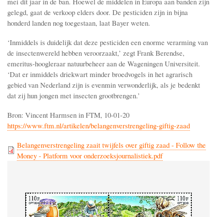
mei dit jaar in de ban. Hoewel de middelen in Europa aan banden zijn
gelegd, gaat de verkoop elders door. De pesticiden zijn in bijna
honderd landen nog toegestaan, laat Bayer weten.
‘Inmiddels is duidelijk dat deze pesticiden een enorme verarming van
de insectenwereld hebben veroorzaakt,’ zegt Frank Berendse,
emeritus-hoogleraar natuurbeheer aan de Wageningen Universiteit.
‘Dat er inmiddels driekwart minder broedvogels in het agrarisch
gebied van Nederland zijn is evenmin verwonderlijk, als je bedenkt
dat zij hun jongen met insecten grootbrengen.’
Bron: Vincent Harmsen in FTM, 10-01-20
https://www.ftm.nl/artikelen/belangenverstrengeling-giftig-zaad
Belangenverstrengeling zaait twijfels over giftig zaad - Follow the
Money - Platform voor onderzoeksjournalistiek.pdf