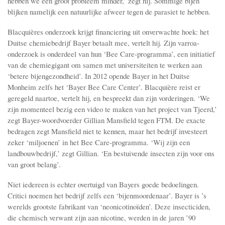
hebben we een groot probleem minder,’ zegt hij. Sommige bijen
blijken namelijk een natuurlijke afweer tegen de parasiet te hebben.
Blacquières onderzoek krijgt financiering uit onverwachte hoek: het
Duitse chemiebedrijf Bayer betaalt mee, vertelt hij. Zijn varroa-
onderzoek is onderdeel van hun ‘Bee Care-programma’, een initiatief
van de chemiegigant om samen met universiteiten te werken aan
‘betere bijengezondheid’. In 2012 opende Bayer in het Duitse
Monheim zelfs het ‘Bayer Bee Care Center’. Blacquière reist er
geregeld naartoe, vertelt hij, en bespreekt dan zijn vorderingen. ‘We
zijn momenteel bezig een video te maken van het project van Tjeerd,’
zegt Bayer-woordvoerder Gillian Mansfield tegen FTM. De exacte
bedragen zegt Mansfield niet te kennen, maar het bedrijf investeert
zeker ‘miljoenen’ in het Bee Care-programma. ‘Wij zijn een
landbouwbedrijf,’ zegt Gillian. ‘En bestuivende insecten zijn voor ons
van groot belang’.
Niet iedereen is echter overtuigd van Bayers goede bedoelingen.
Critici noemen het bedrijf zelfs een ‘bijenmoordenaar’. Bayer is ’s
werelds grootste fabrikant van ‘neonicotinoïden’. Deze insecticiden,
die chemisch verwant zijn aan nicotine, werden in de jaren ’90