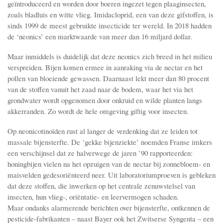
geïntroduceerd en worden door boeren ingezet tegen plaaginsecten,
zoals bladluis en witte vlieg. Imidacloprid, een van deze gifstoffen, is
sinds 1999 de meest gebruikte insecticide ter wereld. In 2018 hadden
de ‘neonics’ een marktwaarde van meer dan 16 miljard dollar.
Maar inmiddels is duidelijk dat deze neonics zich breed in het milieu
verspreiden. Bijen komen ermee in aanraking via de nectar en het
pollen van bloeiende gewassen. Daarnaast lekt meer dan 80 procent
van de stoffen vanuit het zaad naar de bodem, waar het via het
grondwater wordt opgenomen door onkruid en wilde planten langs
akkerranden. Zo wordt de hele omgeving giftig voor insecten.
Op neonicotinoïden rust al langer de verdenking dat ze leiden tot
massale bijensterfte. De ‘gekke bijenziekte’ noemden Franse imkers
een verschijnsel dat ze halverwege de jaren ’90 rapporteerden:
honingbijen vielen na het opzuigen van de nectar bij zonnebloem- en
maisvelden gedesoriënteerd neer. Uit laboratoriumproeven is gebleken
dat deze stoffen, die inwerken op het centrale zenuwstelsel van
insecten, hun vlieg-, oriëntatie- en leervermogen schaden.
Maar ondanks alarmerende berichten over bijensterfte, ontkennen de
pesticide-fabrikanten – naast Bayer ook het Zwitserse Syngenta – een