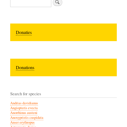
Zoeken
Donaties
Donations
Search for species
Andrias davidianus
Angiopteris evecta
Anorrhinus austeni
Anoxypristis cuspidata
Anser erythropus