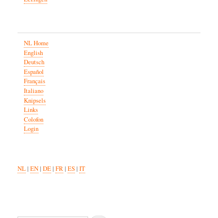
NL Home
English
Deutsch
Español
Français
Italiano
Knipsels
Links
Colofon
Login
NL
|
EN
|
DE
|
FR
|
ES
|
IT