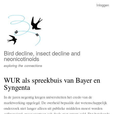
Overslaan
Inloggen
User
en
account
naar
menu
de
inhoud
gaan
Bird decline, insect decline and
neonicotinoids
exploring the connections
WUR als spreekbuis van Bayer en
Syngenta
In de jaren negentig kregen universiteiten het credo van de
marktwerking opgelegd. De overheid bepaalde dat wetenschappelijk
onderzoek niet langer alleen uit publieke middelen moest worden
gefinancierd, maar voortaan ook deels met extern geld. Dat betekende