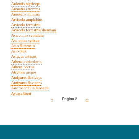
Ardeotis nigriceps
Arenaria interpres
Arnoseris minima
Arvicola amphibius
Arvicola terrestris
Arvicola terrestris/shermani
Asarcornis scutulata
Asclepias syriaca
Asio flammeus
Asio otus
Astacus astacus
Athene cunicularia
Athene noctua
Atrytone arogos
Auriparus flaviceps
Auriparus flaviceps
Austrocordulia leonardi
Aythya baeri
Vorige
‹‹
Volgende
››
Pagina 2
Paginatie
pagina
pagina