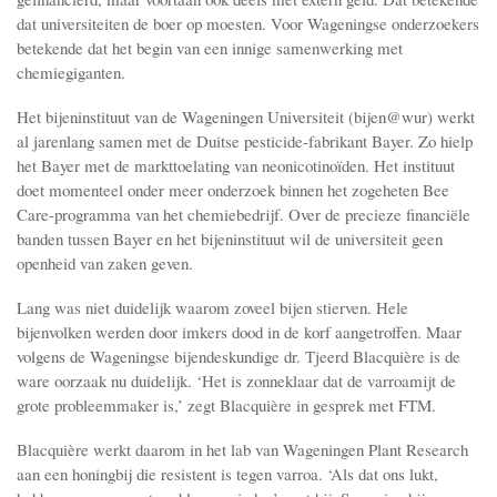
dat universiteiten de boer op moesten. Voor Wageningse onderzoekers
betekende dat het begin van een innige samenwerking met
chemiegiganten.
Het bijeninstituut van de Wageningen Universiteit (bijen@wur) werkt
al jarenlang samen met de Duitse pesticide-fabrikant Bayer. Zo hielp
het Bayer met de markttoelating van neonicotinoïden. Het instituut
doet momenteel onder meer onderzoek binnen het zogeheten Bee
Care-programma van het chemiebedrijf. Over de precieze financiële
banden tussen Bayer en het bijeninstituut wil de universiteit geen
openheid van zaken geven.
Lang was niet duidelijk waarom zoveel bijen stierven. Hele
bijenvolken werden door imkers dood in de korf aangetroffen. Maar
volgens de Wageningse bijendeskundige dr. Tjeerd Blacquière is de
ware oorzaak nu duidelijk. ‘Het is zonneklaar dat de varroamijt de
grote probleemmaker is,’ zegt Blacquière in gesprek met FTM.
Blacquière werkt daarom in het lab van Wageningen Plant Research
aan een honingbij die resistent is tegen varroa. ‘Als dat ons lukt,