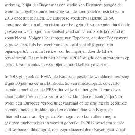
verkreeg, blijkt dat Bayer met een studie van Exponent poogde de
wetenschappelijke onderbouwing van de voorgestelde restricties in
2013 onderuit te halen. De Europese voedselwaakhond EFSA
constateerde toen al een risico voor het gebruik van neonicotinoïden in
gewassen waar bijen hun voedsel vandaan halen, zoals koolzaad en
zonnebloem. Volgens het rapport van Exponent, dat door Bayer werd
gepresenteerd als het werk van een ‘onafhankelijk panel van
bijenexperts’, werd het risico voor honingbijen door de EFSA
‘overdreven’. Het mocht niet baten: in 2013 volgde een moratorium op
gebruik van neonics in voor bijen aantrekkelijke gewassen.
In 2018 ging ook de EFSA, de Europese pesticide-waakhond, overstag.
Bijna 30 jaar na de marktintroductie van imidacloprid, de eerste
neonic, concludeert de EFSA dat vrijwel al het gebruik van deze
chemicaliën ‘een risico vormt voor wilde bijen en honingbijen’. Er
wordt een Europees verbod uitgevaardigd op de drie meest gebruikte
neonicotinoïden: imidacloprid en clothianidine van Bayer, en
thiamethoxam van Syngenta. Ze mogen voortaan alleen nog in
gesloten tuinbouwkassen worden gebruikt. In 2019 werd een vierde
stof verboden: thiacloprid, ook geproduceerd door Bayer, gaat vanaf