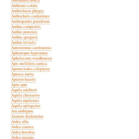
Antennaria dioica
Anthemis cotula
Anthochaera phrygia
Anthocharis cardamines
Anthropoides paradiseus
Anthus campestris
Anthus pratensis
Anthus spragueii
Anthus trivialis
Antrostomus carolinensis
Aphantopus hyperantus
Aphelocoma woodhouseii
Apis mellifera carnica
Aporrectodea caliginosa
Aprasia aurita
Apteryx haastii
Apus apus
Aquila adalberti
Aquila chrysaetos
Aquila nipalensis
Aquila spilogaster
Ara ambiguus
Araneus diadematus
Ardea alba
Ardea cinerea
Ardea herodias
Ardea insignis