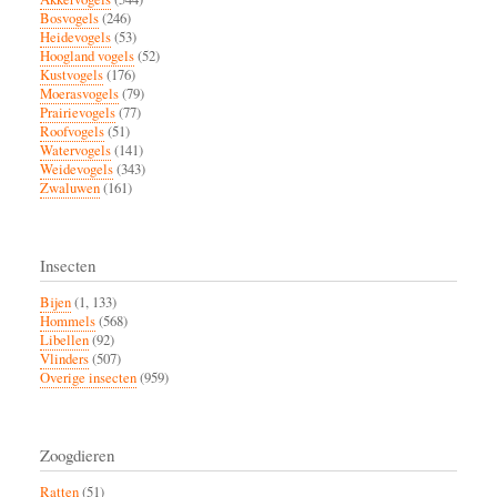
Bosvogels
(246)
Heidevogels
(53)
Hoogland vogels
(52)
Kustvogels
(176)
Moerasvogels
(79)
Prairievogels
(77)
Roofvogels
(51)
Watervogels
(141)
Weidevogels
(343)
Zwaluwen
(161)
Insecten
Bijen
(1, 133)
Hommels
(568)
Libellen
(92)
Vlinders
(507)
Overige insecten
(959)
Zoogdieren
Ratten
(51)