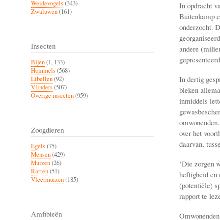
Weidevogels
(343)
In opdracht v
Zwaluwen
(161)
Buitenkamp e
onderzocht. D
georganiseerd
Insecten
andere (milie
gepresenteerd
Bijen
(1, 133)
Hommels
(568)
In dertig ges
Libellen
(92)
Vlinders
(507)
bleken allema
Overige insecten
(959)
inmiddels lett
gewasbescherm
omwonenden. Bi
Zoogdieren
over het voort
daarvan, tuss
Egels
(75)
Mensen
(429)
‘Die zorgen w
Muizen
(26)
Ratten
(51)
heftigheid en
Vleermuizen
(185)
(potentiële) 
rapport te lez
Amfibieën
Omwonenden e