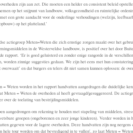
overheden zijn aan zet. Die moeten een helder en consistent beleid opstell
emen op het snijpunt van landbouw, volksgezondheid en ruimtelijke ordeni
met een grote aandacht voor de onderlinge verhoudingen (welzijn, leefbaar
pbouw) op het platteland.’
se actiegroep Meten=Weten die zich ernstige zorgen maakt over het gebru
ingsmiddelen in de Westerveldse landbouw, is positief over het door Bui
de rapport. ‘Er is goed geluisterd en zonder enige rangorde in de verschill
n, worden zinnige suggesties gedaan. We zijn het eens met hun constatering
t overwaait’ en dat burgers en telers dit niet samen kunnen oplossen: de ove
 = Weten worden in het rapport handvatten aangedragen die duidelijke ke
t Meten = Weten de overheden al heeft gevraagd/gesuggereerd. De actiegr
r over de toelating van bestrijdingsmiddelen.
en aangedrongen om rekening te houden met stapeling van middelen, stres
wetsbare groepen (ongeborenen en zeer jonge kinderen). Verder worden in h
atten gegeven voor de lagere overheden. Deze handvatten zijn nog nergens 
en hele tour worden om dat bevredigend in te vullen’, zo laat Meten = Wete