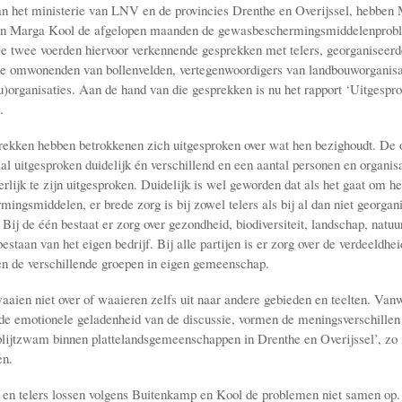
an het ministerie van LNV en de provincies Drenthe en Overijssel, hebben
n Marga Kool de afgelopen maanden de gewasbeschermingsmiddelenprob
e twee voerden hiervoor verkennende gesprekken met telers, georganiseerde
e omwonenden van bollenvelden, vertegenwoordigers van landbouworganisa
u)organisaties. Aan de hand van die gesprekken is nu het rapport ‘Uitgespr
.
prekken hebben betrokkenen zich uitgesproken over wat hen bezighoudt. De 
al uitgesproken duidelijk én verschillend en een aantal personen en organisa
erlijk te zijn uitgesproken. Duidelijk is wel geworden dat als het gaat om h
ingsmiddelen, er brede zorg is bij zowel telers als bij al dan niet georgan
j de één bestaat er zorg over gezondheid, biodiversiteit, landschap, natuur
bestaan van het eigen bedrijf. Bij alle partijen is er zorg over de verdeeldhei
en de verschillende groepen in eigen gemeenschap.
aaien niet over of waaieren zelfs uit naar andere gebieden en teelten. Van
 de emotionele geladenheid van de discussie, vormen de meningsverschillen
splijtzwam binnen plattelandsgemeenschappen in Drenthe en Overijssel’, zo i
en.
n telers lossen volgens Buitenkamp en Kool de problemen niet samen op.