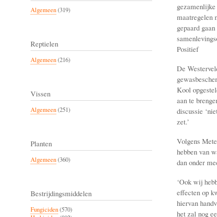
gezamenlijke 
Algemeen
(319)
maatregelen n
gepaard gaan 
samenlevingso
Reptielen
Positief
Algemeen
(216)
De Westerveld
gewasbescherm
Kool opgestel
Vissen
aan te brenge
Algemeen
(251)
discussie ‘nie
zet.’
Volgens Meten
Planten
hebben van wa
Algemeen
(360)
dan onder mee
‘Ook wij hebb
effecten op k
Bestrijdingsmiddelen
hiervan handv
Fungiciden
(570)
het zal nog e