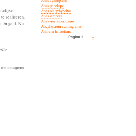
Anas cyanoptera
Anas penelope
telijke
Anas platyrhynchos
Anas strepera
te realiseren.
Anaxyrus americanus
t én geld. Nu
Ancylastrum cumingianus
Andrena hattorfiana
Volgende
››
Pagina 1
Paginatie
pagina
s-en-
om te reageren