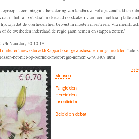
tiegroep is een integrale benadering van landbouw, volksgezondheid en ruim
 dat in het rapport staat, inderdaad noodzakelijk om een leefbaar platteland 
elijk zijn dat de overheden hier bewust in moeten investeren. Via menskrach
m of de overheden inderdaad de regie gaan nemen en stappen zetten.’
 v/h Noorden, 30-10-19
n.nl/drenthe/westerveld/Rapport-over-gewasbeschermingsmiddelen
-‘teler
ossen-het-niet-op-overheid-moet-regie-nemen’-24970409.html
Login
Mensen
Fungiciden
Herbiciden
Insecticiden
Beleid en debat