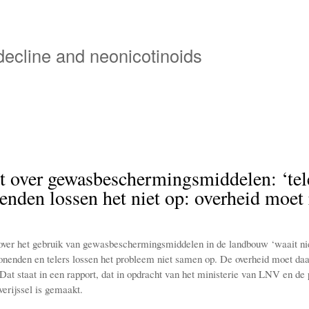
Overslaan
en
naar
 decline and neonicotinoids
de
inhoud
gaan
 over gewasbeschermingsmiddelen: ‘tel
den lossen het niet op: overheid moet 
over het gebruik van gewasbeschermingsmiddelen in de landbouw ‘waait n
nenden en telers lossen het probleem niet samen op. De overheid moet da
Dat staat in een rapport, dat in opdracht van het ministerie van LNV en de 
erijssel is gemaakt.