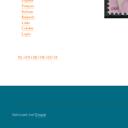
Español
Français
Italiano
Knipsels
Links
Colofon
Login
NL
|
EN
|
DE
|
FR
|
ES
|
IT
Gebouwd met
Drupal