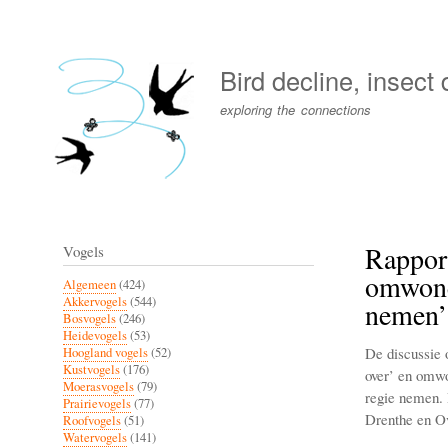
User
account
Bird decline, insect
menu
exploring the connections
Rapport
Vogels
omwonen
Algemeen
(424)
Akkervogels
(544)
nemen’
Bosvogels
(246)
Heidevogels
(53)
De discussie 
Hoogland vogels
(52)
Kustvogels
(176)
over’ en omwo
Moerasvogels
(79)
regie nemen. 
Prairievogels
(77)
Drenthe en Ov
Roofvogels
(51)
Watervogels
(141)