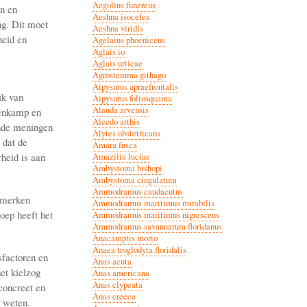
Aegolius funereus
en en
Aeshna isoceles
ng. Dit moet
Aeshna viridis
heid en
Agelaius phoeniceus
Aglais io
Aglais urticae
Agrostemma githago
Aipysurus apraefrontalis
ik van
Aipysurus foliosquama
Alauda arvensis
tenkamp en
Alcedo atthis
ende meningen
Alytes obstetricans
 dat de
Amara fusca
rheid is aan
Amazilia luciae
Ambystoma bishopi
Ambystoma cingulatum
Ammodramus caudacutus
nmerken
Ammodramus maritimus mirabilis
oep heeft het
Ammodramus maritimus nigrescens
Ammodramus savannarum floridanus
Anacamptis morio
Anaea troglodyta floridalis
sfactoren en
Anas acuta
et kielzog
Anas americana
Anas clypeata
concreet en
Anas crecca
n weten.