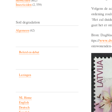
Herbiciden
(802)
Insecticiden
(2, 559)
Volgens de ac
ordening zoals
‘Het zal duid
Soil degradation
gaat het er o
Algemeen
(62)
Bron: Dagblad
ttps://
www.dvh
omwonenden-l
Beleid en debat
Lezingen
NL Home
English
Deutsch