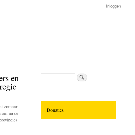
Inloggen
ers en
Zoeken
regie
iet zomaar
Donaties
arom nu de
provincies