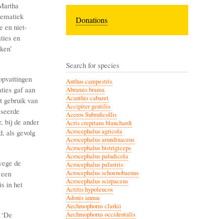
 Martha
lematiek
Donations
 en niet-
ties en
oken’
Search for species
opvattingen
Anthus campestris
ties gaf aan
Abramis brama
Acanthis cabaret
et gebruik van
Accipiter gentilis
iseerde
Aceros Subruficollis
, bij de ander
Acris crepitans blanchardi
Acrocephalus agricola
d, als gevolg
Acrocephalus arundinaceus
Acrocephalus bistrigiceps
Acrocephalus paludicola
wege de
Acrocephalus palustris
 een
Acrocephalus schoenobaenus
Acrocephalus scirpaceus
s in het
Actitis hypoleucos
Adonis annua
Aechmophorus clarkii
 ‘De
Aechmophorus occidentalis