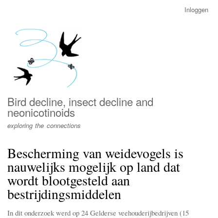
Overslaan
Inloggen
User
en
account
naar
menu
de
inhoud
gaan
Bird decline, insect decline and
neonicotinoids
exploring the connections
Bescherming van weidevogels is
nauwelijks mogelijk op land dat
wordt blootgesteld aan
bestrijdingsmiddelen
In dit onderzoek werd op 24 Gelderse veehouderijbedrijven (15