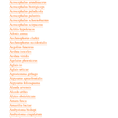
Acrocephalus arundinaceus
Acrocephalus bistrigiceps
Acrocephalus paludicola
Acrocephalus palustris
Acrocephalus schoenobaenus
Acrocephalus scirpaceus
Actitis hypoleucos
Adonis annua
Aechmophorus clarkii
Aechmophorus occidentalis
Aegolius funereus
Aeshna isoceles
Aeshna viridis
Agelaius phoeniceus
Aglais io
Aglais urticae
Agrostemma githago
Aipysurus apraefrontalis
Aipysurus foliosquama
Alauda arvensis
Alcedo atthis
Alytes obstetricans
Amara fusca
Amazilia luciae
Ambystoma bishopi
Ambystoma cingulatum