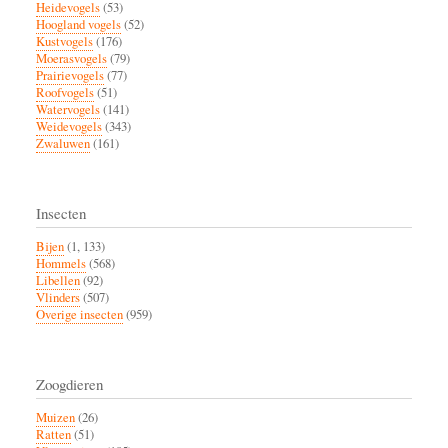
Heidevogels
(53)
Hoogland vogels
(52)
Kustvogels
(176)
Moerasvogels
(79)
Prairievogels
(77)
Roofvogels
(51)
Watervogels
(141)
Weidevogels
(343)
Zwaluwen
(161)
Insecten
Bijen
(1, 133)
Hommels
(568)
Libellen
(92)
Vlinders
(507)
Overige insecten
(959)
Zoogdieren
Muizen
(26)
Ratten
(51)