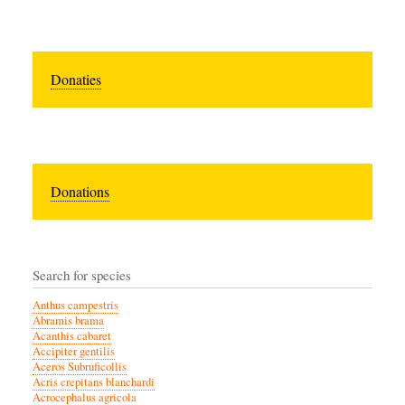
Donaties
Donations
Search for species
Anthus campestris
Abramis brama
Acanthis cabaret
Accipiter gentilis
Aceros Subruficollis
Acris crepitans blanchardi
Acrocephalus agricola