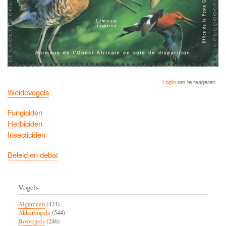
Login
om te reageren
Weidevogels
Fungiciden
Herbiciden
Insecticiden
Beleid en debat
Vogels
Algemeen
(424)
Akkervogels
(544)
Bosvogels
(246)