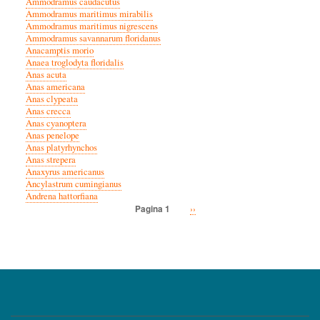
Ammodramus caudacutus
Ammodramus maritimus mirabilis
Ammodramus maritimus nigrescens
Ammodramus savannarum floridanus
Anacamptis morio
Anaea troglodyta floridalis
Anas acuta
Anas americana
Anas clypeata
Anas crecca
Anas cyanoptera
Anas penelope
Anas platyrhynchos
Anas strepera
Anaxyrus americanus
Ancylastrum cumingianus
Andrena hattorfiana
Volgende
››
Pagina 1
Paginatie
pagina