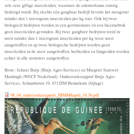
vele zeer giftige insecticiden, waarmee de entomofauna ernstig
bedreigd wordt. Bij slechts één gangbaar bedrijf bevatte het mengvoer
minder dan 1 microgram insecticiden per kg voer. Ook bij twee
biologisch bedrijven werden in een gerstmonster en een lucernebrok
geen insecticiden gevonden. Bij twee gangbare bedrijven werd in
mest minder dan 1 microgram insecticiden per kg verse mest
aangetroffen en op twee biologische bedrijven werden geen
insecticiden in de mest aangetroffen; herbiciden en fungiciden werden
echter in alle monsters aangetroffen.
Bron:: Jelmer Buijs (Buijs Agro-Services) en Margriet Samwel-
Mantingh (WECF Nederland). Onderzoeksrapport Buijs Agro-
Services, Schuurhoven 19, 6712SM Bennekom (bijlage)
08_04_onderzoeksrapport_JBMM8april_10.30.pdf