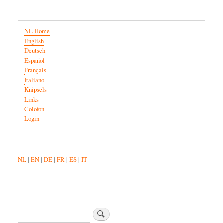
NL Home
English
Deutsch
Español
Français
Italiano
Knipsels
Links
Colofon
Login
NL
|
EN
|
DE
|
FR
|
ES
|
IT
Zoeken