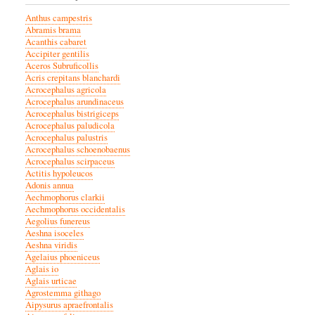
Anthus campestris
Abramis brama
Acanthis cabaret
Accipiter gentilis
Aceros Subruficollis
Acris crepitans blanchardi
Acrocephalus agricola
Acrocephalus arundinaceus
Acrocephalus bistrigiceps
Acrocephalus paludicola
Acrocephalus palustris
Acrocephalus schoenobaenus
Acrocephalus scirpaceus
Actitis hypoleucos
Adonis annua
Aechmophorus clarkii
Aechmophorus occidentalis
Aegolius funereus
Aeshna isoceles
Aeshna viridis
Agelaius phoeniceus
Aglais io
Aglais urticae
Agrostemma githago
Aipysurus apraefrontalis