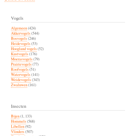
Vogels
Algemeen
(424)
Akkervogels
(544)
Bosvogels
(246)
Heidevogels
(53)
Hoogland vogels
(52)
Kustvogels
(176)
Moerasvogels
(79)
Prairievogels
(77)
Roofvogels
(51)
Watervogels
(141)
Weidevogels
(343)
Zwaluwen
(161)
Insecten
Bijen
(1, 133)
Hommels
(568)
Libellen
(92)
Vlinders
(507)