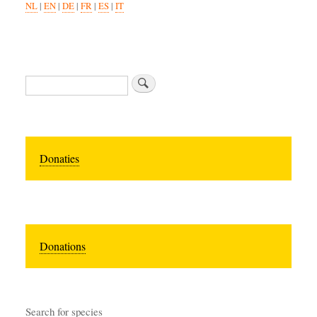
NL
|
EN
|
DE
|
FR
|
ES
|
IT
Zoeken
Donaties
Donations
Search for species