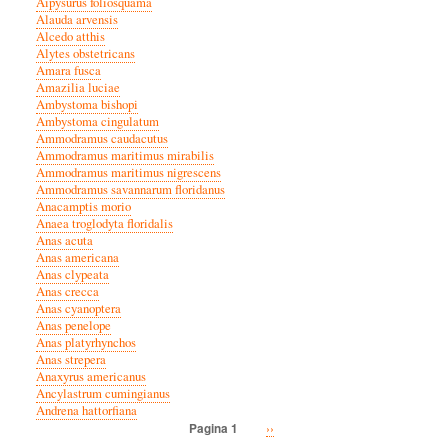
Aipysurus foliosquama
Alauda arvensis
Alcedo atthis
Alytes obstetricans
Amara fusca
Amazilia luciae
Ambystoma bishopi
Ambystoma cingulatum
Ammodramus caudacutus
Ammodramus maritimus mirabilis
Ammodramus maritimus nigrescens
Ammodramus savannarum floridanus
Anacamptis morio
Anaea troglodyta floridalis
Anas acuta
Anas americana
Anas clypeata
Anas crecca
Anas cyanoptera
Anas penelope
Anas platyrhynchos
Anas strepera
Anaxyrus americanus
Ancylastrum cumingianus
Andrena hattorfiana
Volgende
››
Pagina 1
Paginatie
pagina