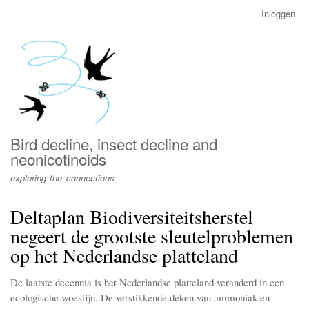
Overslaan
Inloggen
User
en
account
naar
menu
de
inhoud
gaan
Bird decline, insect decline and
neonicotinoids
exploring the connections
Deltaplan Biodiversiteitsherstel
negeert de grootste sleutelproblemen
op het Nederlandse platteland
De laatste decennia is het Nederlandse platteland veranderd in een
ecologische woestijn. De verstikkende deken van ammoniak en