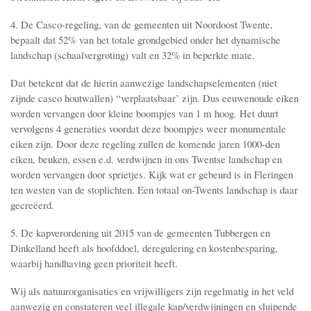
4. De Casco-regeling, van de gemeenten uit Noordoost Twente,
bepaalt dat 52% van het totale grondgebied onder het dynamische
landschap (schaalvergroting) valt en 32% in beperkte mate.
Dat betekent dat de hierin aanwezige landschapselementen (niet
zijnde casco houtwallen) “verplaatsbaar’ zijn. Dus eeuwenoude eiken
worden vervangen door kleine boompjes van 1 m hoog. Het duurt
vervolgens 4 generaties voordat deze boompjes weer monumentale
eiken zijn. Door deze regeling zullen de komende jaren 1000-den
eiken, beuken, essen e.d. verdwijnen in ons Twentse landschap en
worden vervangen door sprietjes. Kijk wat er gebeurd is in Fleringen
ten westen van de stoplichten. Een totaal on-Twents landschap is daar
gecreëerd.
5. De kapverordening uit 2015 van de gemeenten Tubbergen en
Dinkelland heeft als hoofddoel, deregulering en kostenbesparing,
waarbij handhaving geen prioriteit heeft.
Wij als natuurorganisaties en vrijwilligers zijn regelmatig in het veld
aanwezig en constateren veel illegale kap/verdwijningen en sluipende