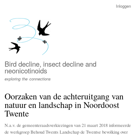
Overslaan
Inloggen
User
en
account
naar
menu
de
inhoud
gaan
Bird decline, insect decline and
neonicotinoids
exploring the connections
Oorzaken van de achteruitgang van
natuur en landschap in Noordoost
Twente
N.a.v. de gemeenteraadsverkiezingen van 21 maart 2018 informeerde
de werkgroep Behoud Twents Landschap de Twentse bevolking over