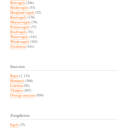
Bosvogels
(246)
Heidevogels
(53)
Hoogland vogels
(52)
Kustvogels
(176)
Moerasvogels
(79)
Prairievogels
(77)
Roofvogels
(51)
Watervogels
(141)
Weidevogels
(343)
Zwaluwen
(161)
Insecten
Bijen
(1, 133)
Hommels
(568)
Libellen
(92)
Vlinders
(507)
Overige insecten
(959)
Zoogdieren
Egels
(75)