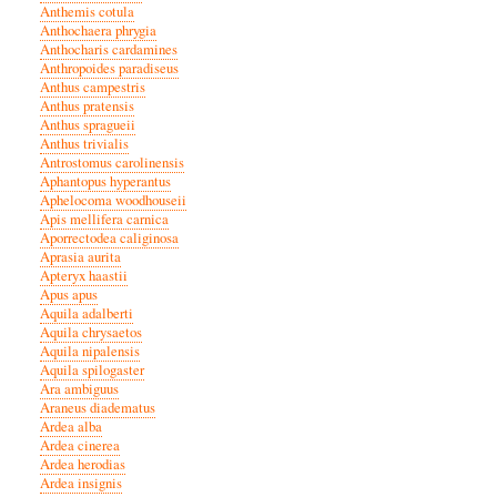
Anthemis cotula
Anthochaera phrygia
Anthocharis cardamines
Anthropoides paradiseus
Anthus campestris
Anthus pratensis
Anthus spragueii
Anthus trivialis
Antrostomus carolinensis
Aphantopus hyperantus
Aphelocoma woodhouseii
Apis mellifera carnica
Aporrectodea caliginosa
Aprasia aurita
Apteryx haastii
Apus apus
Aquila adalberti
Aquila chrysaetos
Aquila nipalensis
Aquila spilogaster
Ara ambiguus
Araneus diadematus
Ardea alba
Ardea cinerea
Ardea herodias
Ardea insignis