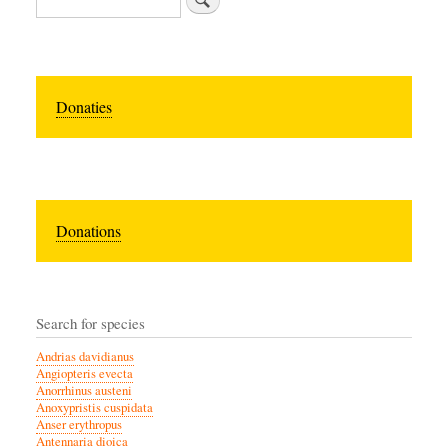
Donaties
Donations
Search for species
Andrias davidianus
Angiopteris evecta
Anorrhinus austeni
Anoxypristis cuspidata
Anser erythropus
Antennaria dioica