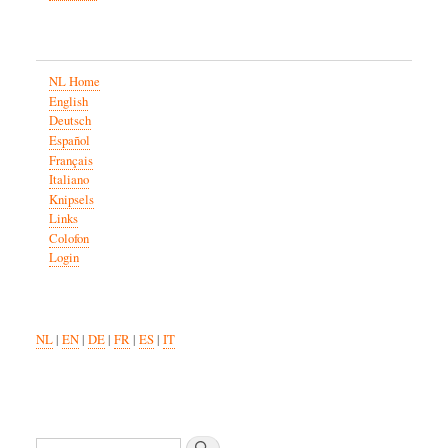
NL Home
English
Deutsch
Español
Français
Italiano
Knipsels
Links
Colofon
Login
NL
|
EN
|
DE
|
FR
|
ES
|
IT
Zoeken