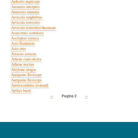
Ardeotis nigriceps
Arenaria interpres
Arnoseris minima
Arvicola amphibius
Arvicola terrestris
Arvicola terrestris/shermani
Asarcornis scutulata
Asclepias syriaca
Asio flammeus
Asio otus
Astacus astacus
Athene cunicularia
Athene noctua
Atrytone arogos
Auriparus flaviceps
Auriparus flaviceps
Austrocordulia leonardi
Aythya baeri
Vorige
‹‹
Volgende
››
Pagina 2
Paginatie
pagina
pagina