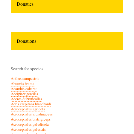
Donaties
Donations
Search for species
Anthus campestris
Abramis brama
Acanthis cabaret
Accipiter gentilis
Aceros Subruficollis
Acris crepitans blanchardi
Acrocephalus agricola
Acrocephalus arundinaceus
Acrocephalus bistrigiceps
Acrocephalus paludicola
Acrocephalus palustris