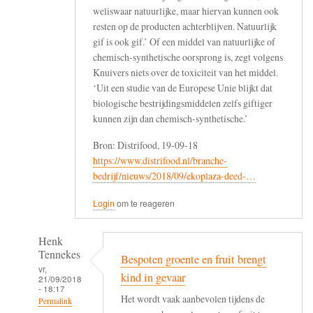
weliswaar natuurlijke, maar hiervan kunnen ook
resten op de producten achterblijven. Natuurlijk
gif is ook gif.’ Of een middel van natuurlijke of
chemisch-synthetische oorsprong is, zegt volgens
Knuivers niets over de toxiciteit van het middel.
‘Uit een studie van de Europese Unie blijkt dat
biologische bestrijdingsmiddelen zelfs giftiger
kunnen zijn dan chemisch-synthetische.’
Bron: Distrifood, 19-09-18
https://www.distrifood.nl/branche-
bedrijf/nieuws/2018/09/ekoplaza-deed-…
Login
om te reageren
Henk
Tennekes
Bespoten groente en fruit brengt
vr,
kind in gevaar
21/09/2018
- 18:17
Het wordt vaak aanbevolen tijdens de
Permalink