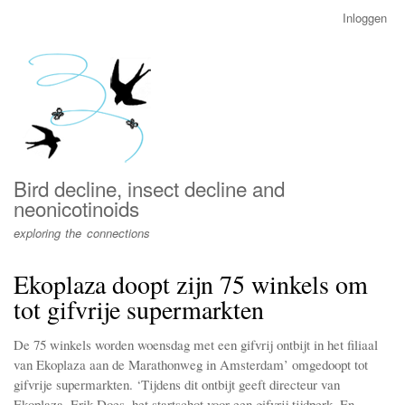
Overslaan
Inloggen
User
en
account
naar
menu
de
inhoud
gaan
Bird decline, insect decline and
neonicotinoids
exploring the connections
Ekoplaza doopt zijn 75 winkels om
tot gifvrije supermarkten
De 75 winkels worden woensdag met een gifvrij ontbijt in het filiaal
van Ekoplaza aan de Marathonweg in Amsterdam’ omgedoopt tot
gifvrije supermarkten. ‘Tijdens dit ontbijt geeft directeur van
Ekoplaza, Erik Does, het startschot voor een gifvrij tijdperk. En