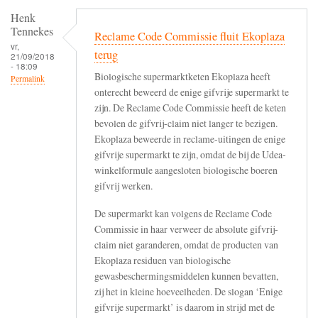
Henk
Tennekes
Reclame Code Commissie fluit Ekoplaza
vr,
terug
21/09/2018
- 18:09
Biologische supermarktketen Ekoplaza heeft
Permalink
onterecht beweerd de enige gifvrije supermarkt te
zijn. De Reclame Code Commissie heeft de keten
bevolen de gifvrij-claim niet langer te bezigen.
Ekoplaza beweerde in reclame-uitingen de enige
gifvrije supermarkt te zijn, omdat de bij de Udea-
winkelformule aangesloten biologische boeren
gifvrij werken.
De supermarkt kan volgens de Reclame Code
Commissie in haar verweer de absolute gifvrij-
claim niet garanderen, omdat de producten van
Ekoplaza residuen van biologische
gewasbeschermingsmiddelen kunnen bevatten,
zij het in kleine hoeveelheden. De slogan ‘Enige
gifvrije supermarkt’ is daarom in strijd met de