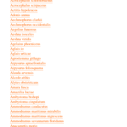
Acrocephalus schoenobaenus
Acrocephalus scirpaceus
Actitis hypoleucos
Adonis annua
Aechmophorus clarkii
Aechmophorus occidentalis
Aegolius funereus
Aeshna isoceles
Aeshna viridis
Agelaius phoeniceus
Aglais io
Aglais urticae
Agrostemma githago
Aipysurus apraefrontalis
Aipysurus foliosquama
Alauda arvensis
Alcedo atthis
Alytes obstetricans
Amara fusca
Amazilia luciae
Ambystoma bishopi
Ambystoma cingulatum
Ammodramus caudacutus
Ammodramus maritimus mirabilis
Ammodramus maritimus nigrescens
Ammodramus savannarum floridanus
Anacamptis morio