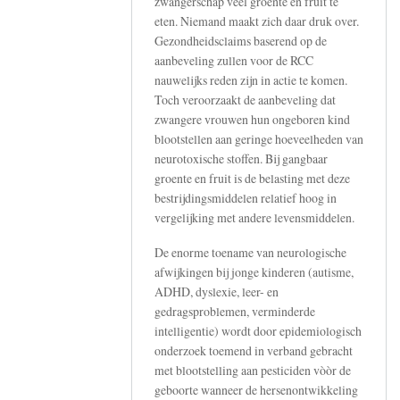
zwangerschap veel groente en fruit te
Als
eten. Niemand maakt zich daar druk over.
antwoord
Gezondheidsclaims baserend op de
op
aanbeveling zullen voor de RCC
Reclame
nauwelijks reden zijn in actie te komen.
Code
Toch veroorzaakt de aanbeveling dat
zwangere vrouwen hun ongeboren kind
Commissie
blootstellen aan geringe hoeveelheden van
fluit
neurotoxische stoffen. Bij gangbaar
Ekoplaza
groente en fruit is de belasting met deze
terug
bestrijdingsmiddelen relatief hoog in
door
vergelijking met andere levensmiddelen.
Henk
Tennekes
De enorme toename van neurologische
afwijkingen bij jonge kinderen (autisme,
ADHD, dyslexie, leer- en
gedragsproblemen, verminderde
intelligentie) wordt door epidemiologisch
onderzoek toemend in verband gebracht
met blootstelling aan pesticiden vòòr de
geboorte wanneer de hersenontwikkeling