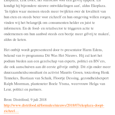
kondigt hij bijzondere nieuwe ontwikkelingen aan’, aldus Ekoplaza.
‘In tijden waar mensen steeds meer twijfelen over de kwaliteit van
hun eten en steeds beter voor zichzelf en hun omgeving willen zorgen,
vinden wij het belangrijk om consumenten helder en juist te
informeren. En de food- en retailsector te triggeren actie te
ondernemen om hun aanbod steeds een beetje meer gifvrij te maken’,
aldus de keten.
Het ontbijt wordt gepresenteerd door tv-presentator Harm Edens,
bekend van tv-programma Dit Was Het Nieuws. Hij zal kort het
podium bieden aan een gezelschap van experts, politici en BN’ers,
die ook aanschuiven aan dit eerste gifvrije ontbijt. Dit zijn onder meer
duurzaamheidsconsultant én activist Maurits Groen, toxicoloog Henk
Tennekes, Bastiaan van Schaik, Floortje Dessing, gezondheidsexpert
Ralph Moorman, planteneter Boele Ytsma, weervrouw Helga van
Leur, politici en partners.
Bron: Distrifood, 9 juli 2018
http://www.distrifood.nl/formules/nieuws/2018/07/ekoplaza-doopt-
zichzel…