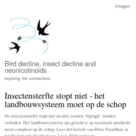
Overslaan
Inloggen
User
en
account
naar
menu
de
inhoud
gaan
Bird decline, insect decline and
neonicotinoids
exploring the connections
Insectensterfte stopt niet - het
landbouwsysteem moet op de schop
De insectensterfte stopt niet nu drie soorten ‘bijengif’ worden
verboden. Het landbouwsysteem dat gericht is op maximale productie
moet compleet op de schop. Lees het bericht van Petra Noordhuis in
het Nederlands Dagblad van 1 mei 2018 verder in: