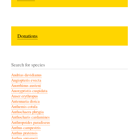
Donations
Search for species
Andrias davidianus
Angiopteris evecta
Anorrhinus austeni
Anoxypristis cuspidata
Anser erythropus
Antennaria dioica
Anthemis cotula
Anthochaera phrygia
Anthocharis cardamines
Anthropoides paradiseus
Anthus campestris
Anthus pratensis
Anthus spragueii