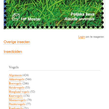
Login
om te reageren
Overige insecten
Insecticiden
Vogels
Algemeen
(424)
Akkervogels
(544)
Bosvogels
(246)
Heidevogels
(53)
Hoogland vogels
(52)
Kustvogels
(176)
Moerasvogels
(79)
Prairievogels
(77)
Roofvogels
(51)