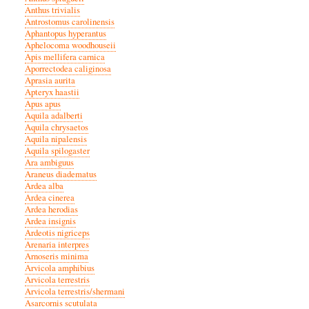
Anthus trivialis
Antrostomus carolinensis
Aphantopus hyperantus
Aphelocoma woodhouseii
Apis mellifera carnica
Aporrectodea caliginosa
Aprasia aurita
Apteryx haastii
Apus apus
Aquila adalberti
Aquila chrysaetos
Aquila nipalensis
Aquila spilogaster
Ara ambiguus
Araneus diadematus
Ardea alba
Ardea cinerea
Ardea herodias
Ardea insignis
Ardeotis nigriceps
Arenaria interpres
Arnoseris minima
Arvicola amphibius
Arvicola terrestris
Arvicola terrestris/shermani
Asarcornis scutulata