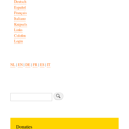
Deutsch
Español
Français
Italiano
Knipsels
Links
Colofon
Login
NL
|
EN
|
DE
|
FR
|
ES
|
IT
Zoeken
Donaties