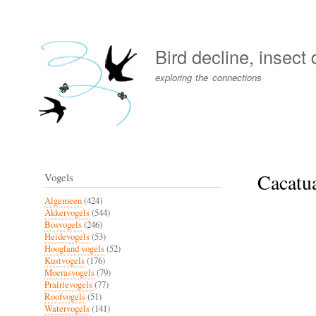
User
account
Bird decline, insect
menu
exploring the connections
Cacatu
Vogels
Algemeen
(424)
Akkervogels
(544)
Bosvogels
(246)
Heidevogels
(53)
Hoogland vogels
(52)
Kustvogels
(176)
Moerasvogels
(79)
Prairievogels
(77)
Roofvogels
(51)
Watervogels
(141)