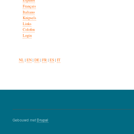
Español
Français
Italiano
Knipsels
Links
Colofon
Login
NL
|
EN
|
DE
|
FR
|
ES
|
IT
Gebouwd met
Drupal