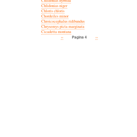
Chlidonias hybrida
Chlidonias niger
Chloris chloris
Chordeiles minor
Chroicocephalus ridibundus
Chrysemys picta marginata
Cicadetta montana
Vorige
‹‹
Volgende
››
Pagina 4
Paginatie
pagina
pagina