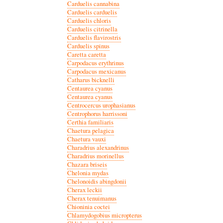
Carduelis cannabina
Carduelis carduelis
Carduelis chloris
Carduelis citrinella
Carduelis flavirostris
Carduelis spinus
Caretta caretta
Carpodacus erythrinus
Carpodacus mexicanus
Catharus bicknelli
Centaurea cyanus
Centaurea cyanus
Centrocercus urophasianus
Centrophorus harrissoni
Certhia familiaris
Chaetura pelagica
Chaetura vauxi
Charadrius alexandrinus
Charadrius morinellus
Chazara briseis
Chelonia mydas
Chelonoidis abingdonii
Cherax leckii
Cherax tenuimanus
Chioninia coctei
Chlamydogobius micropterus