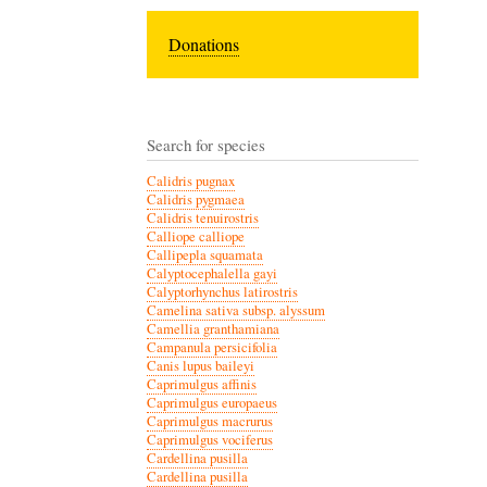
Donations
Search for species
Calidris pugnax
Calidris pygmaea
Calidris tenuirostris
Calliope calliope
Callipepla squamata
Calyptocephalella gayi
Calyptorhynchus latirostris
Camelina sativa subsp. alyssum
Camellia granthamiana
Campanula persicifolia
Canis lupus baileyi
Caprimulgus affinis
Caprimulgus europaeus
Caprimulgus macrurus
Caprimulgus vociferus
Cardellina pusilla
Cardellina pusilla