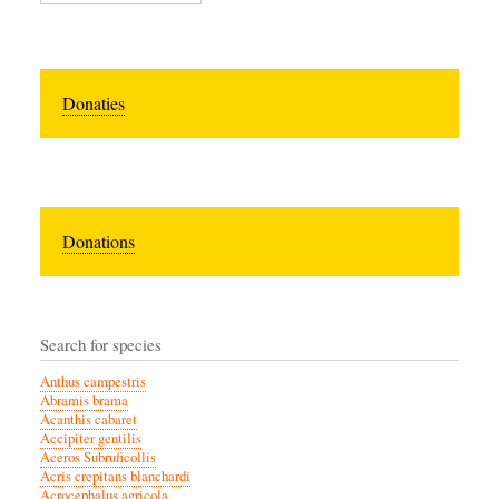
Donaties
Donations
Search for species
Anthus campestris
Abramis brama
Acanthis cabaret
Accipiter gentilis
Aceros Subruficollis
Acris crepitans blanchardi
Acrocephalus agricola