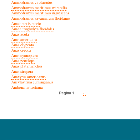
Ammodramus caudacutus
Ammodramus maritimus mirabilis
Ammodramus maritimus nigrescens
Ammodramus savannarum floridanus
Anacamptis morio
Anaea troglodyta floridalis
Anas acuta
Anas americana
Anas clypeata
Anas crecca
Anas cyanoptera
Anas penelope
Anas platyrhynchos
Anas strepera
Anaxyrus americanus
Ancylastrum cumingianus
Andrena hattorfiana
Volgende
››
Pagina 1
Paginatie
pagina