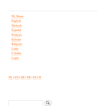
NL Home
English
Deutsch
Español
Français
Italiano
Knipsels
Links
Colofon
Login
NL
|
EN
|
DE
|
FR
|
ES
|
IT
Zoeken