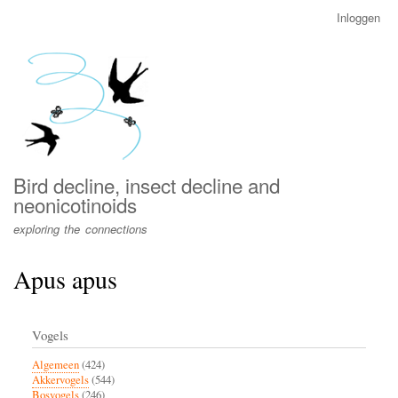
Overslaan
Inloggen
User
en
account
naar
menu
de
inhoud
gaan
Bird decline, insect decline and
neonicotinoids
exploring the connections
Apus apus
Vogels
Algemeen
(424)
Akkervogels
(544)
Bosvogels
(246)