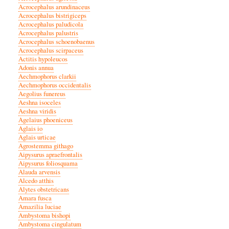
Acrocephalus arundinaceus
Acrocephalus bistrigiceps
Acrocephalus paludicola
Acrocephalus palustris
Acrocephalus schoenobaenus
Acrocephalus scirpaceus
Actitis hypoleucos
Adonis annua
Aechmophorus clarkii
Aechmophorus occidentalis
Aegolius funereus
Aeshna isoceles
Aeshna viridis
Agelaius phoeniceus
Aglais io
Aglais urticae
Agrostemma githago
Aipysurus apraefrontalis
Aipysurus foliosquama
Alauda arvensis
Alcedo atthis
Alytes obstetricans
Amara fusca
Amazilia luciae
Ambystoma bishopi
Ambystoma cingulatum