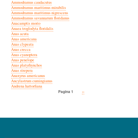
Ammodramus caudacutus
Ammodramus maritimus mirabilis
Ammodramus maritimus nigrescens
Ammodramus savannarum floridanus
Anacamptis morio
Anaea troglodyta floridalis
Anas acuta
Anas americana
Anas clypeata
Anas crecca
Anas cyanoptera
Anas penelope
Anas platyrhynchos
Anas strepera
Anaxyrus americanus
Ancylastrum cumingianus
Andrena hattorfiana
Volgende
››
Pagina 1
Paginatie
pagina