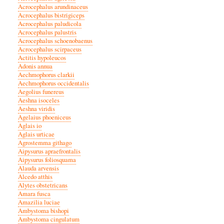
Acrocephalus arundinaceus
Acrocephalus bistrigiceps
Acrocephalus paludicola
Acrocephalus palustris
Acrocephalus schoenobaenus
Acrocephalus scirpaceus
Actitis hypoleucos
Adonis annua
Aechmophorus clarkii
Aechmophorus occidentalis
Aegolius funereus
Aeshna isoceles
Aeshna viridis
Agelaius phoeniceus
Aglais io
Aglais urticae
Agrostemma githago
Aipysurus apraefrontalis
Aipysurus foliosquama
Alauda arvensis
Alcedo atthis
Alytes obstetricans
Amara fusca
Amazilia luciae
Ambystoma bishopi
Ambystoma cingulatum