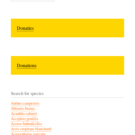
Donaties
Donations
Search for species
Anthus campestris
Abramis brama
Acanthis cabaret
Accipiter gentilis
Aceros Subruficollis
Acris crepitans blanchardi
Acrocephalus agricola