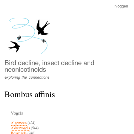
Overslaan
Inloggen
User
en
account
naar
menu
de
inhoud
gaan
Bird decline, insect decline and
neonicotinoids
exploring the connections
Bombus affinis
Vogels
Algemeen
(424)
Akkervogels
(544)
Bosvogels
(246)