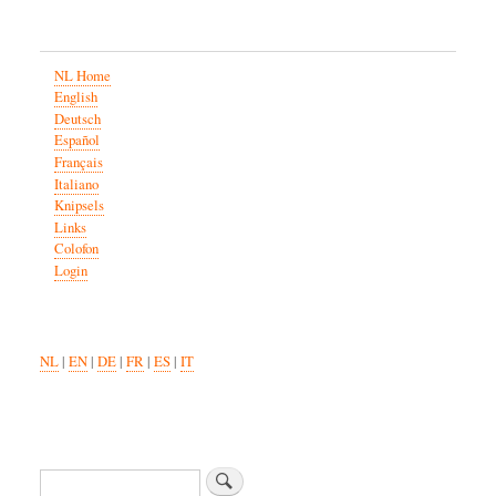
NL Home
English
Deutsch
Español
Français
Italiano
Knipsels
Links
Colofon
Login
NL
|
EN
|
DE
|
FR
|
ES
|
IT
Zoeken