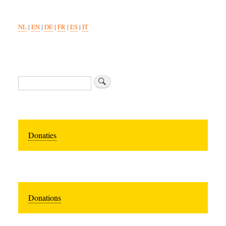
NL
|
EN
|
DE
|
FR
|
ES
|
IT
Zoeken
Donaties
Donations