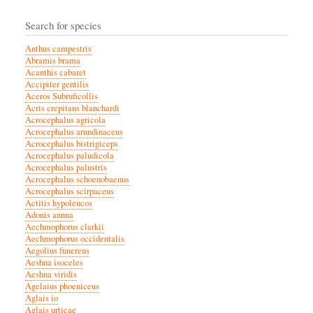
Search for species
Anthus campestris
Abramis brama
Acanthis cabaret
Accipiter gentilis
Aceros Subruficollis
Acris crepitans blanchardi
Acrocephalus agricola
Acrocephalus arundinaceus
Acrocephalus bistrigiceps
Acrocephalus paludicola
Acrocephalus palustris
Acrocephalus schoenobaenus
Acrocephalus scirpaceus
Actitis hypoleucos
Adonis annua
Aechmophorus clarkii
Aechmophorus occidentalis
Aegolius funereus
Aeshna isoceles
Aeshna viridis
Agelaius phoeniceus
Aglais io
Aglais urticae