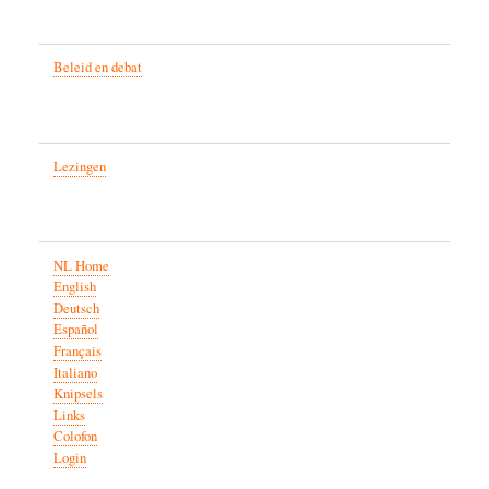
Beleid en debat
Lezingen
NL Home
English
Deutsch
Español
Français
Italiano
Knipsels
Links
Colofon
Login