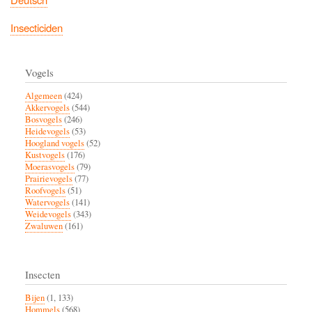
Insecticiden
Vogels
Algemeen
(424)
Akkervogels
(544)
Bosvogels
(246)
Heidevogels
(53)
Hoogland vogels
(52)
Kustvogels
(176)
Moerasvogels
(79)
Prairievogels
(77)
Roofvogels
(51)
Watervogels
(141)
Weidevogels
(343)
Zwaluwen
(161)
Insecten
Bijen
(1, 133)
Hommels
(568)