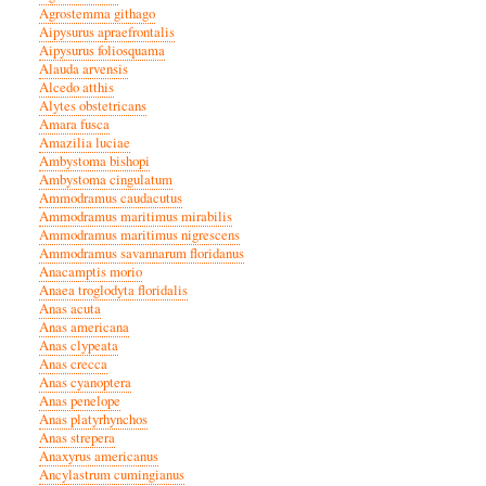
Agrostemma githago
Aipysurus apraefrontalis
Aipysurus foliosquama
Alauda arvensis
Alcedo atthis
Alytes obstetricans
Amara fusca
Amazilia luciae
Ambystoma bishopi
Ambystoma cingulatum
Ammodramus caudacutus
Ammodramus maritimus mirabilis
Ammodramus maritimus nigrescens
Ammodramus savannarum floridanus
Anacamptis morio
Anaea troglodyta floridalis
Anas acuta
Anas americana
Anas clypeata
Anas crecca
Anas cyanoptera
Anas penelope
Anas platyrhynchos
Anas strepera
Anaxyrus americanus
Ancylastrum cumingianus