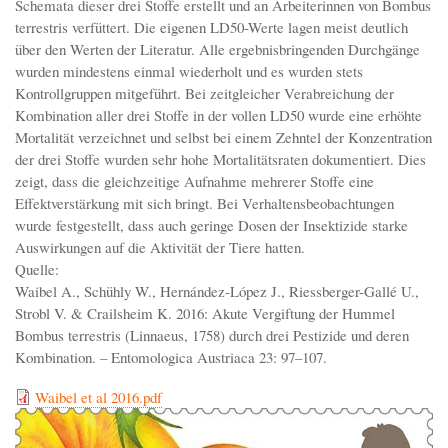
Schemata dieser drei Stoffe erstellt und an Arbeiterinnen von Bombus
terrestris verfüttert. Die eigenen LD50-Werte lagen meist deutlich
über den Werten der Literatur. Alle ergebnisbringenden Durchgänge
wurden mindestens einmal wiederholt und es wurden stets
Kontrollgruppen mitgeführt. Bei zeitgleicher Verabreichung der
Kombination aller drei Stoffe in der vollen LD50 wurde eine erhöhte
Mortalität verzeichnet und selbst bei einem Zehntel der Konzentration
der drei Stoffe wurden sehr hohe Mortalitätsraten dokumentiert. Dies
zeigt, dass die gleichzeitige Aufnahme mehrerer Stoffe eine
Effektverstärkung mit sich bringt. Bei Verhaltensbeobachtungen
wurde festgestellt, dass auch geringe Dosen der Insektizide starke
Auswirkungen auf die Aktivität der Tiere hatten.
Quelle:
Waibel A., Schühly W., Hernández-López J., Riessberger-Gallé U.,
Strobl V. & Crailsheim K. 2016: Akute Vergiftung der Hummel
Bombus terrestris (Linnaeus, 1758) durch drei Pestizide und deren
Kombination. – Entomologica Austriaca 23: 97–107.
Waibel et al 2016.pdf