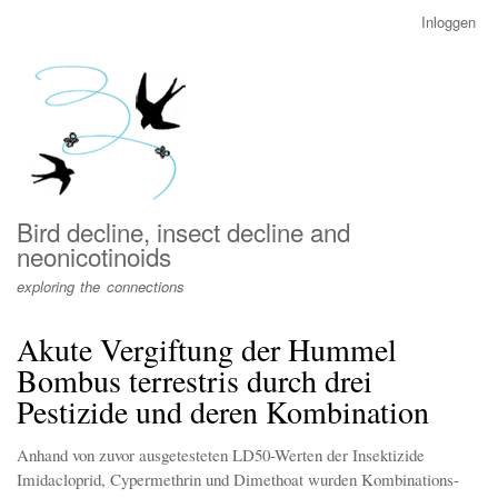
Overslaan
Inloggen
User
en
account
naar
menu
de
inhoud
gaan
Bird decline, insect decline and
neonicotinoids
exploring the connections
Akute Vergiftung der Hummel
Bombus terrestris durch drei
Pestizide und deren Kombination
Anhand von zuvor ausgetesteten LD50-Werten der Insektizide
Imidacloprid, Cypermethrin und Dimethoat wurden Kombinations-