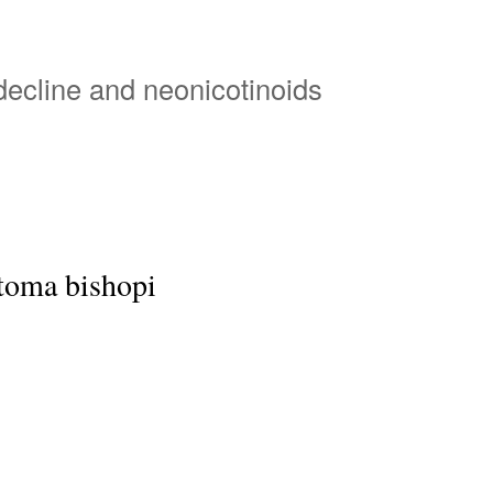
Overslaan
en
naar
 decline and neonicotinoids
de
inhoud
gaan
oma bishopi