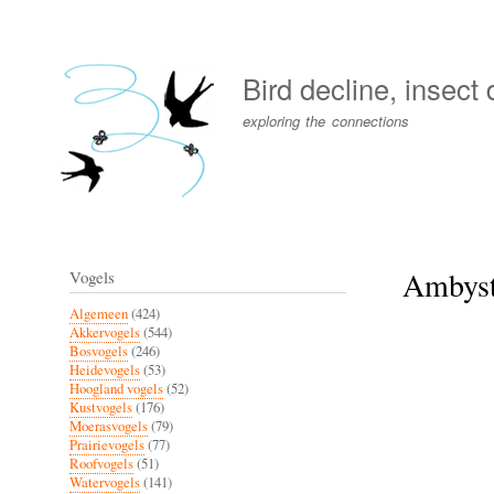
User
account
Bird decline, insect
menu
exploring the connections
Ambyst
Vogels
Algemeen
(424)
Akkervogels
(544)
Bosvogels
(246)
Heidevogels
(53)
Hoogland vogels
(52)
Kustvogels
(176)
Moerasvogels
(79)
Prairievogels
(77)
Roofvogels
(51)
Watervogels
(141)