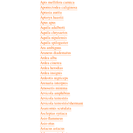
Apis mellifera carnica
Aporrectodea caliginosa
Aprasia aurita
Apteryx haastii
Apus apus
Aquila adalberti
Aquila chrysaetos
Aquila nipalensis
Aquila spilogaster
Ara ambiguus
Araneus diadematus
Ardea alba
Ardea cinerea
Ardea herodias
Ardea insignis
Ardeotis nigriceps
Arenaria interpres
Arnoseris minima
Arvicola amphibius
Arvicola terrestris
Arvicola terrestris/shermani
Asarcornis scutulata
Asclepias syriaca
Asio flammeus
Asio otus
Astacus astacus