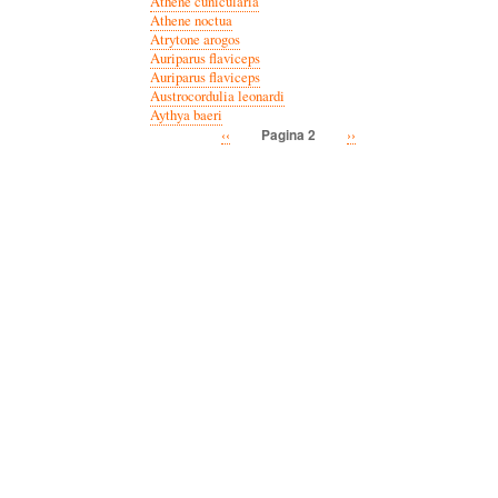
Athene cunicularia
Athene noctua
Atrytone arogos
Auriparus flaviceps
Auriparus flaviceps
Austrocordulia leonardi
Aythya baeri
Vorige
‹‹
Volgende
››
Pagina 2
Paginatie
pagina
pagina