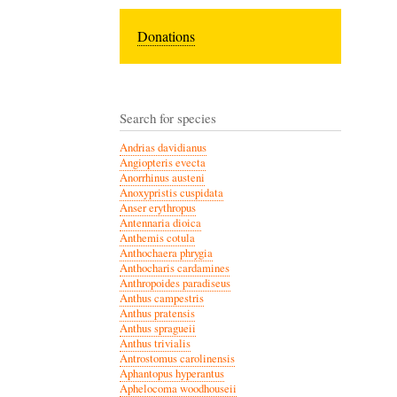
Donations
Search for species
Andrias davidianus
Angiopteris evecta
Anorrhinus austeni
Anoxypristis cuspidata
Anser erythropus
Antennaria dioica
Anthemis cotula
Anthochaera phrygia
Anthocharis cardamines
Anthropoides paradiseus
Anthus campestris
Anthus pratensis
Anthus spragueii
Anthus trivialis
Antrostomus carolinensis
Aphantopus hyperantus
Aphelocoma woodhouseii