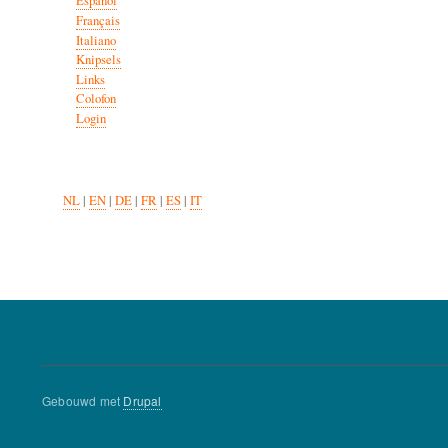
Español
Français
Italiano
Knipsels
Links
Colofon
Login
NL
|
EN
|
DE
|
FR
|
ES
|
IT
Gebouwd met
Drupal