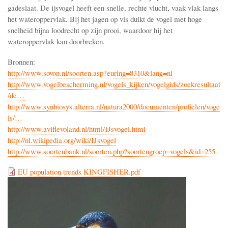
gadeslaat. De ijsvogel heeft een snelle, rechte vlucht, vaak vlak langs
het wateroppervlak. Bij het jagen op vis duikt de vogel met hoge
snelheid bijna loodrecht op zijn prooi, waardoor hij het
wateroppervlak kan doorbreken.
Bronnen:
http://www.sovon.nl/soorten.asp?euring=8310&lang=nl
http://www.vogelbescherming.nl/vogels_kijken/vogelgids/zoekresultaat
/de…
http://www.synbiosys.alterra.nl/natura2000/documenten/profielen/voge
ls/…
http://www.aviflevoland.nl/html/IJsvogel.html
http://nl.wikipedia.org/wiki/IJsvogel
http://www.soortenbank.nl/soorten.php?soortengroep=vogels&id=255
EU population trends KINGFISHER.pdf