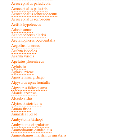
Acrocephalus paludicola
Acrocephalus palustris
Acrocephalus schoenobaenus
Acrocephalus scirpaceus
Actitis hypoleucos
Adonis annua
Aechmophorus clarkii
Aechmophorus occidentalis
Aegolius funereus
Aeshna isoceles
Aeshna viridis
Agelaius phoeniceus
Aglais io
Aglais urticae
Agrostemma githago
Aipysurus apraefrontalis
Aipysurus foliosquama
Alauda arvensis
Alcedo atthis
Alytes obstetricans
Amara fusca
Amazilia luciae
Ambystoma bishopi
Ambystoma cingulatum
Ammodramus caudacutus
Ammodramus maritimus mirabilis