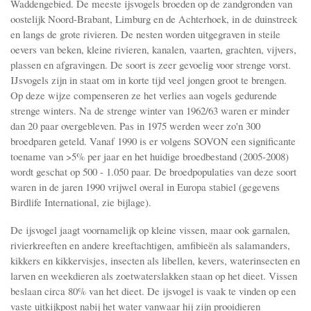
Waddengebied. De meeste ijsvogels broeden op de zandgronden van
oostelijk Noord-Brabant, Limburg en de Achterhoek, in de duinstreek
en langs de grote rivieren. De nesten worden uitgegraven in steile
oevers van beken, kleine rivieren, kanalen, vaarten, grachten, vijvers,
plassen en afgravingen. De soort is zeer gevoelig voor strenge vorst.
IJsvogels zijn in staat om in korte tijd veel jongen groot te brengen.
Op deze wijze compenseren ze het verlies aan vogels gedurende
strenge winters. Na de strenge winter van 1962/63 waren er minder
dan 20 paar overgebleven. Pas in 1975 werden weer zo'n 300
broedparen geteld. Vanaf 1990 is er volgens SOVON een significante
toename van >5% per jaar en het huidige broedbestand (2005-2008)
wordt geschat op 500 - 1.050 paar. De broedpopulaties van deze soort
waren in de jaren 1990 vrijwel overal in Europa stabiel (gegevens
Birdlife International, zie bijlage).
De ijsvogel jaagt voornamelijk op kleine vissen, maar ook garnalen,
rivierkreeften en andere kreeftachtigen, amfibieën als salamanders,
kikkers en kikkervisjes, insecten als libellen, kevers, waterinsecten en
larven en weekdieren als zoetwaterslakken staan op het dieet. Vissen
beslaan circa 80% van het dieet. De ijsvogel is vaak te vinden op een
vaste uitkijkpost nabij het water vanwaar hij zijn prooidieren