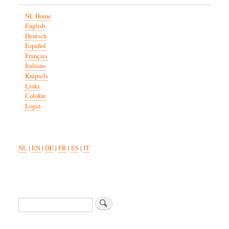
NL Home
English
Deutsch
Español
Français
Italiano
Knipsels
Links
Colofon
Login
NL
|
EN
|
DE
|
FR
|
ES
|
IT
Zoeken