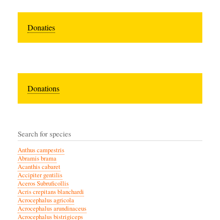
Donaties
Donations
Search for species
Anthus campestris
Abramis brama
Acanthis cabaret
Accipiter gentilis
Aceros Subruficollis
Acris crepitans blanchardi
Acrocephalus agricola
Acrocephalus arundinaceus
Acrocephalus bistrigiceps