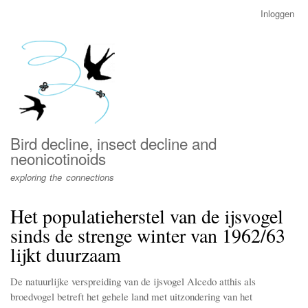
Overslaan
Inloggen
User
en
account
naar
menu
de
inhoud
gaan
Bird decline, insect decline and
neonicotinoids
exploring the connections
Het populatieherstel van de ijsvogel
sinds de strenge winter van 1962/63
lijkt duurzaam
De natuurlijke verspreiding van de ijsvogel Alcedo atthis als
broedvogel betreft het gehele land met uitzondering van het