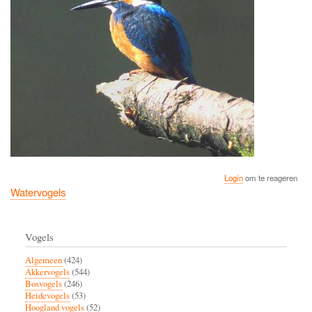
Login
om te reageren
Watervogels
Vogels
Algemeen
(424)
Akkervogels
(544)
Bosvogels
(246)
Heidevogels
(53)
Hoogland vogels
(52)