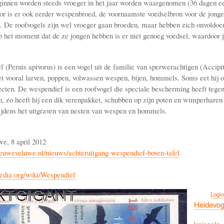
nnen worden steeds vroeger in het jaar worden waargenomen (36 dagen ee
or is er ook eerder wespenbroed, de voornaamste voedselbron voor de jong
 De roofvogels zijn wel vroeger gaan broeden, maar hebben zich onvoldo
 het moment dat de ze jongen hebben is er niet genoeg voedsel, waardoor 
 (Pernis apivorus) is een vogel uit de familie van sperwerachtigen (Accipi
t vooral larven, poppen, volwassen wespen, bijen, hommels. Soms eet hij o
ecten. De wespendief is een roofvogel die speciale bescherming heeft tege
n, zo heeft hij een dik verenpakket, schubben op zijn poten en wimperharen 
jdens het uitgraven van nesten van wespen en hommels.
e, 8 april 2012
euweveluwe.nl/nieuws/achteruitgang-wespendief-boven-tafel
ipedia.org/wiki/Wespendief
Login
Heidevog