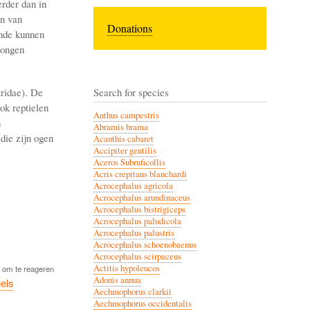
rder dan in
en van
Donations
ende kunnen
jongen
tridae). De
Search for species
ok reptielen
Anthus campestris
n
Abramis brama
die zijn ogen
Acanthis cabaret
Accipiter gentilis
Aceros Subruficollis
Acris crepitans blanchardi
Acrocephalus agricola
Acrocephalus arundinaceus
Acrocephalus bistrigiceps
Acrocephalus paludicola
Acrocephalus palustris
Acrocephalus schoenobaenus
Acrocephalus scirpaceus
Actitis hypoleucos
om te reageren
Adonis annua
els
Aechmophorus clarkii
Aechmophorus occidentalis