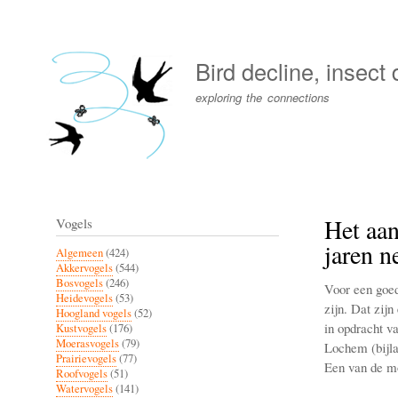
User
account
Bird decline, insect
menu
exploring the connections
Het aan
Vogels
jaren n
Algemeen
(424)
Akkervogels
(544)
Bosvogels
(246)
Voor een goed
Heidevogels
(53)
zijn. Dat zijn
Hoogland vogels
(52)
in opdracht v
Kustvogels
(176)
Moerasvogels
(79)
Lochem (bijla
Prairievogels
(77)
Een van de mo
Roofvogels
(51)
Watervogels
(141)