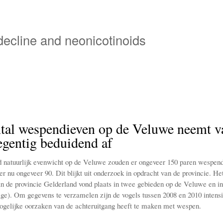
Overslaan
en
naar
 decline and neonicotinoids
de
inhoud
gaan
tal wespendieven op de Veluwe neemt v
egentig beduidend af
 natuurlijk evenwicht op de Veluwe zouden er ongeveer 150 paren wespen
 er nu ongeveer 90. Dit blijkt uit onderzoek in opdracht van de provincie. He
an de provincie Gelderland vond plaats in twee gebieden op de Veluwe en in
ge). Om gegevens te verzamelen zijn de vogels tussen 2008 en 2010 intensi
gelijke oorzaken van de achteruitgang heeft te maken met wespen.