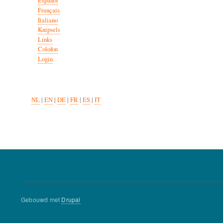
Español
Français
Italiano
Knipsels
Links
Colofon
Login
NL
|
EN
|
DE
|
FR
|
ES
|
IT
Gebouwd met
Drupal