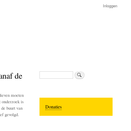
Inloggen
anaf de
Zoeken
dieven moeten
t onderzoek is
Donaties
 de buurt van
ef gevolgd.