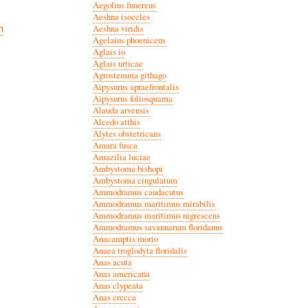
Aegolius funereus
Aeshna isoceles
n
Aeshna viridis
Agelaius phoeniceus
Aglais io
Aglais urticae
Agrostemma githago
Aipysurus apraefrontalis
Aipysurus foliosquama
Alauda arvensis
Alcedo atthis
Alytes obstetricans
Amara fusca
Amazilia luciae
Ambystoma bishopi
Ambystoma cingulatum
Ammodramus caudacutus
Ammodramus maritimus mirabilis
Ammodramus maritimus nigrescens
Ammodramus savannarum floridanus
Anacamptis morio
Anaea troglodyta floridalis
Anas acuta
Anas americana
Anas clypeata
Anas crecca