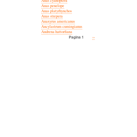
Anas cyanoptera
Anas penelope
Anas platyrhynchos
Anas strepera
Anaxyrus americanus
Ancylastrum cumingianus
Andrena hattorfiana
Volgende
››
Pagina 1
Paginatie
pagina