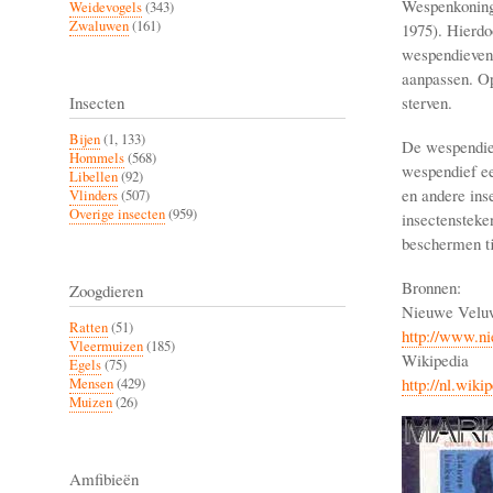
Wespenkoningi
Weidevogels
(343)
Zwaluwen
(161)
1975). Hierdo
wespendieven.
aanpassen. Op
sterven.
Insecten
Bijen
(1, 133)
De wespendief
Hommels
(568)
wespendief ee
Libellen
(92)
en andere ins
Vlinders
(507)
Overige insecten
(959)
insectensteke
beschermen ti
Bronnen:
Zoogdieren
Nieuwe Veluw
Ratten
(51)
http://www.ni
Vleermuizen
(185)
Wikipedia
Egels
(75)
http://nl.wik
Mensen
(429)
Muizen
(26)
Amfibieën