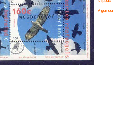
knipsels
Algemee