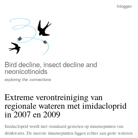
Overslaan
Inloggen
User
en
account
naar
menu
de
inhoud
gaan
Bird decline, insect decline and
neonicotinoids
exploring the connections
Extreme verontreiniging van
regionale wateren met imidacloprid
in 2007 en 2009
Imidacloprid wordt niet standaard gemeten op innamepunten van
drinkwater. De meeste innamepunten liggen echter aan grote wateren