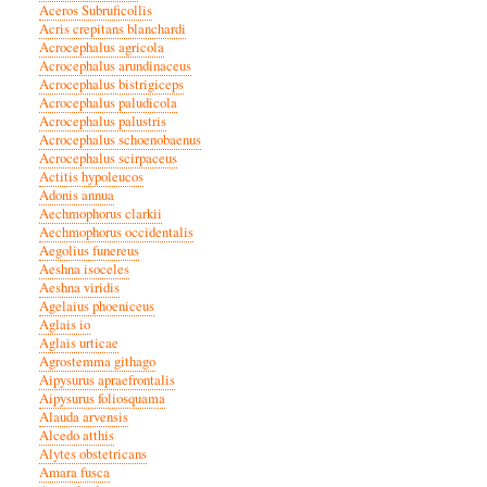
Aceros Subruficollis
Acris crepitans blanchardi
Acrocephalus agricola
Acrocephalus arundinaceus
Acrocephalus bistrigiceps
Acrocephalus paludicola
Acrocephalus palustris
Acrocephalus schoenobaenus
Acrocephalus scirpaceus
Actitis hypoleucos
Adonis annua
Aechmophorus clarkii
Aechmophorus occidentalis
Aegolius funereus
Aeshna isoceles
Aeshna viridis
Agelaius phoeniceus
Aglais io
Aglais urticae
Agrostemma githago
Aipysurus apraefrontalis
Aipysurus foliosquama
Alauda arvensis
Alcedo atthis
Alytes obstetricans
Amara fusca