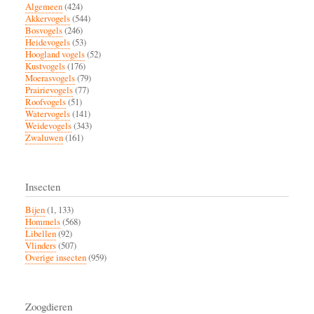
Algemeen
(424)
Akkervogels
(544)
Bosvogels
(246)
Heidevogels
(53)
Hoogland vogels
(52)
Kustvogels
(176)
Moerasvogels
(79)
Prairievogels
(77)
Roofvogels
(51)
Watervogels
(141)
Weidevogels
(343)
Zwaluwen
(161)
Insecten
Bijen
(1, 133)
Hommels
(568)
Libellen
(92)
Vlinders
(507)
Overige insecten
(959)
Zoogdieren