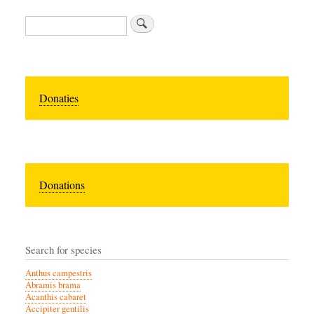
Zoeken
Donaties
Donations
Search for species
Anthus campestris
Abramis brama
Acanthis cabaret
Accipiter gentilis