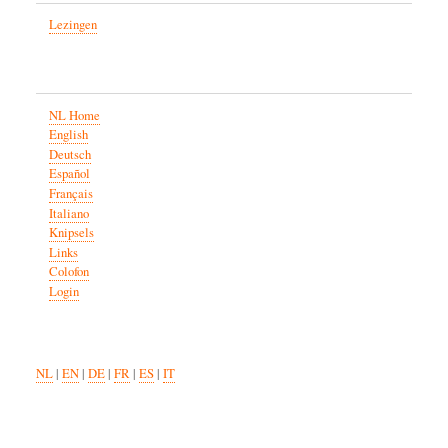
Lezingen
NL Home
English
Deutsch
Español
Français
Italiano
Knipsels
Links
Colofon
Login
NL
|
EN
|
DE
|
FR
|
ES
|
IT