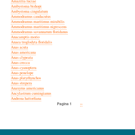
Amazilia luciae
Ambystoma bishopi
Ambystoma cingulatum
Ammodramus caudacutus
Ammodramus maritimus mirabilis
Ammodramus maritimus nigrescens
Ammodramus savannarum floridanus
Anacamptis morio
Anaea troglodyta floridalis
Anas acuta
Anas americana
Anas clypeata
Anas crecca
Anas cyanoptera
Anas penelope
Anas platyrhynchos
Anas strepera
Anaxyrus americanus
Ancylastrum cumingianus
Andrena hattorfiana
Volgende
››
Pagina 1
Paginatie
pagina