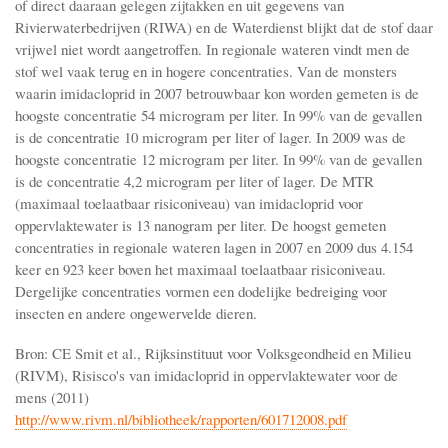
of direct daaraan gelegen zijtakken en uit gegevens van
Rivierwaterbedrijven (RIWA) en de Waterdienst blijkt dat de stof daar
vrijwel niet wordt aangetroffen. In regionale wateren vindt men de
stof wel vaak terug en in hogere concentraties. Van de monsters
waarin imidacloprid in 2007 betrouwbaar kon worden gemeten is de
hoogste concentratie 54 microgram per liter. In 99% van de gevallen
is de concentratie 10 microgram per liter of lager. In 2009 was de
hoogste concentratie 12 microgram per liter. In 99% van de gevallen
is de concentratie 4,2 microgram per liter of lager. De MTR
(maximaal toelaatbaar risiconiveau) van imidacloprid voor
oppervlaktewater is 13 nanogram per liter. De hoogst gemeten
concentraties in regionale wateren lagen in 2007 en 2009 dus 4.154
keer en 923 keer boven het maximaal toelaatbaar risiconiveau.
Dergelijke concentraties vormen een dodelijke bedreiging voor
insecten en andere ongewervelde dieren.
Bron: CE Smit et al., Rijksinstituut voor Volksgeondheid en Milieu
(RIVM), Risisco's van imidacloprid in oppervlaktewater voor de
mens (2011)
http://www.rivm.nl/bibliotheek/rapporten/601712008.pdf