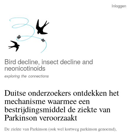
Overslaan
Inloggen
User
en
account
naar
menu
de
inhoud
gaan
Bird decline, insect decline and
neonicotinoids
exploring the connections
Duitse onderzoekers ontdekken het
mechanisme waarmee een
bestrijdingsmiddel de ziekte van
Parkinson veroorzaakt
De ziekte van Parkinson (ook wel kortweg parkinson genoemd),