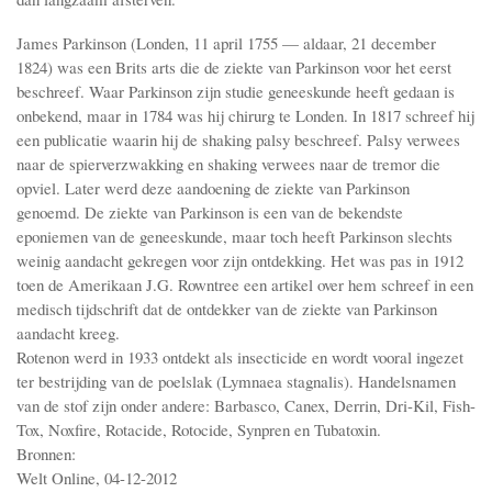
James Parkinson (Londen, 11 april 1755 — aldaar, 21 december
1824) was een Brits arts die de ziekte van Parkinson voor het eerst
beschreef. Waar Parkinson zijn studie geneeskunde heeft gedaan is
onbekend, maar in 1784 was hij chirurg te Londen. In 1817 schreef hij
een publicatie waarin hij de shaking palsy beschreef. Palsy verwees
naar de spierverzwakking en shaking verwees naar de tremor die
opviel. Later werd deze aandoening de ziekte van Parkinson
genoemd. De ziekte van Parkinson is een van de bekendste
eponiemen van de geneeskunde, maar toch heeft Parkinson slechts
weinig aandacht gekregen voor zijn ontdekking. Het was pas in 1912
toen de Amerikaan J.G. Rowntree een artikel over hem schreef in een
medisch tijdschrift dat de ontdekker van de ziekte van Parkinson
aandacht kreeg.
Rotenon werd in 1933 ontdekt als insecticide en wordt vooral ingezet
ter bestrijding van de poelslak (Lymnaea stagnalis). Handelsnamen
van de stof zijn onder andere: Barbasco, Canex, Derrin, Dri-Kil, Fish-
Tox, Noxfire, Rotacide, Rotocide, Synpren en Tubatoxin.
Bronnen:
Welt Online, 04-12-2012