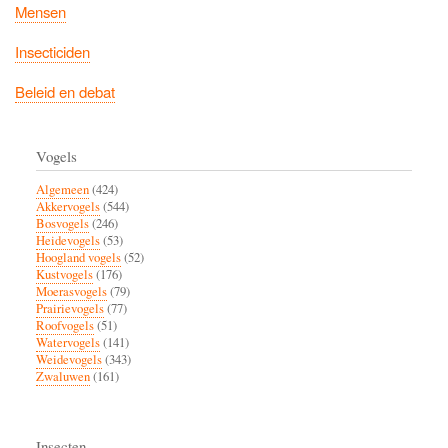
Mensen
Insecticiden
Beleid en debat
Vogels
Algemeen
(424)
Akkervogels
(544)
Bosvogels
(246)
Heidevogels
(53)
Hoogland vogels
(52)
Kustvogels
(176)
Moerasvogels
(79)
Prairievogels
(77)
Roofvogels
(51)
Watervogels
(141)
Weidevogels
(343)
Zwaluwen
(161)
Insecten