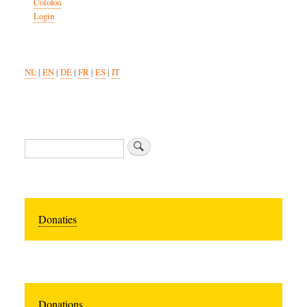
Colofon
Login
NL
|
EN
|
DE
|
FR
|
ES
|
IT
Zoeken
Donaties
Donations