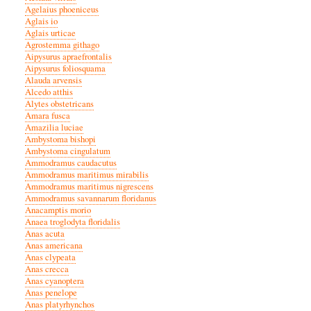
Agelaius phoeniceus
Aglais io
Aglais urticae
Agrostemma githago
Aipysurus apraefrontalis
Aipysurus foliosquama
Alauda arvensis
Alcedo atthis
Alytes obstetricans
Amara fusca
Amazilia luciae
Ambystoma bishopi
Ambystoma cingulatum
Ammodramus caudacutus
Ammodramus maritimus mirabilis
Ammodramus maritimus nigrescens
Ammodramus savannarum floridanus
Anacamptis morio
Anaea troglodyta floridalis
Anas acuta
Anas americana
Anas clypeata
Anas crecca
Anas cyanoptera
Anas penelope
Anas platyrhynchos