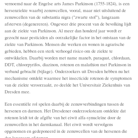
vernoemd naar de Engelse arts James Parkinson (1755-1824), is een
hersenziekte waarbij zenuwcellen, vooral, maar niet uitsluitend de
zenuwcellen van de substantia nigra ("zwarte stof"), langzaam
afsterven (degenereren). Ongeveer drie procent van de bevolking lijdt
aan de ziekte van Parkinson. Al meer dan honderd jaar wordt er
gezocht naar pesticiden als oorzakelijke factor in het ontstaan van de
ziekte van Parkinson. Mensen die werken en wonen in agrarische
gebieden, hebben een sterk verhoogd risico om de ziekte te
ontwikkelen. Daarbij worden met name maneb, paraquat, chlordaan,
DDT, chloorpyrifos, diazinon, rotenon en malathion met Parkinson in
verband gebracht (bijlage). Onderzoekers uit Dresden hebben nu het
mechanisme ontdekt waarmee het insecticide rotenon de symptomen
van de ziekte veroorzaakt, zo deelde het Universitair Ziekenhuis van
Dresden mee.
Een essentiële rol spelen daarbij de zenuwverbindingen tussen de
hersenen en darmen. Het Dresdener onderzoeksteam ontdekte dat
rotenon leidt tot de afgifte van het eiwit alfa-synucleïne door de
zenuwcellen in het darmkanaal. Het eiwit wordt vervolgens
opgenomen en gedeponeerd in de zenuwcellen van de hersenen die
dan langzaam afsterven.