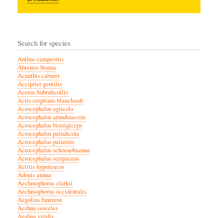
Search for species
Anthus campestris
Abramis brama
Acanthis cabaret
Accipiter gentilis
Aceros Subruficollis
Acris crepitans blanchardi
Acrocephalus agricola
Acrocephalus arundinaceus
Acrocephalus bistrigiceps
Acrocephalus paludicola
Acrocephalus palustris
Acrocephalus schoenobaenus
Acrocephalus scirpaceus
Actitis hypoleucos
Adonis annua
Aechmophorus clarkii
Aechmophorus occidentalis
Aegolius funereus
Aeshna isoceles
Aeshna viridis