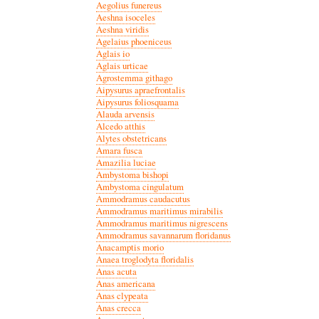
Aegolius funereus
Aeshna isoceles
Aeshna viridis
Agelaius phoeniceus
Aglais io
Aglais urticae
Agrostemma githago
Aipysurus apraefrontalis
Aipysurus foliosquama
Alauda arvensis
Alcedo atthis
Alytes obstetricans
Amara fusca
Amazilia luciae
Ambystoma bishopi
Ambystoma cingulatum
Ammodramus caudacutus
Ammodramus maritimus mirabilis
Ammodramus maritimus nigrescens
Ammodramus savannarum floridanus
Anacamptis morio
Anaea troglodyta floridalis
Anas acuta
Anas americana
Anas clypeata
Anas crecca