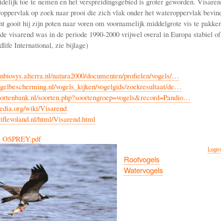
idelijk toe te nemen en het verspreidingsgebied is groter geworden. Visare
roppervlak op zoek naar prooi die zich vlak onder het wateroppervlak bevin
t gooit hij zijn poten naar voren om voornamelijk middelgrote vis te pakke
 de visarend was in de periode 1990-2000 vrijwel overal in Europa stabiel 
life International, zie bijlage)
nbiosys.alterra.nl/natura2000/documenten/profielen/vogels/…
gelbescherming.nl/vogels_kijken/vogelgids/zoekresultaat/de…
oortenbank.nl/soorten.php?soortengroep=vogels&record=Pandio…
pedia.org/wiki/Visarend
iflevoland.nl/html/Visarend.html
s OSPREY.pdf
Login
Roofvogels
Watervogels