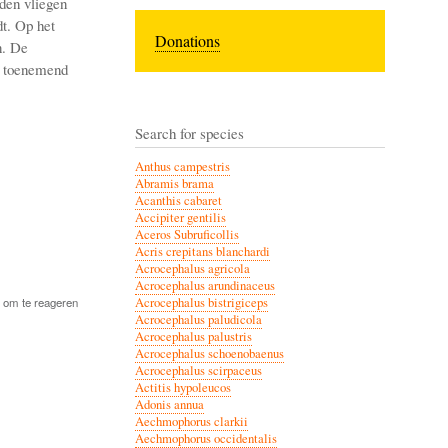
nden vliegen
dt. Op het
Donations
n. De
of toenemend
Search for species
Anthus campestris
Abramis brama
Acanthis cabaret
Accipiter gentilis
Aceros Subruficollis
Acris crepitans blanchardi
Acrocephalus agricola
Acrocephalus arundinaceus
om te reageren
Acrocephalus bistrigiceps
Acrocephalus paludicola
Acrocephalus palustris
Acrocephalus schoenobaenus
Acrocephalus scirpaceus
Actitis hypoleucos
Adonis annua
Aechmophorus clarkii
Aechmophorus occidentalis