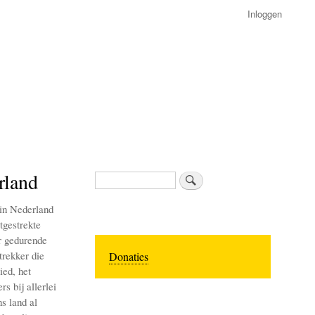
Inloggen
rland
Zoeken
 in Nederland
tgestrekte
r gedurende
trekker die
Donaties
ied, het
s bij allerlei
s land al