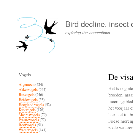
User
account
Bird decline, insect
menu
exploring the connections
De visa
Vogels
Algemeen
(424)
Het is nog ni
Akkervogels
(544)
broeden, maar 
Bosvogels
(246)
Heidevogels
(53)
moerasgebiede
Hoogland vogels
(52)
het voorjaar 
Kustvogels
(176)
hier niet tot 
Moerasvogels
(79)
Prairievogels
(77)
Friese merenge
Roofvogels
(51)
zoete wateren 
Watervogels
(141)