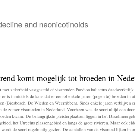
Overslaan
en
naar
 decline and neonicotinoids
de
inhoud
gaan
rend komt mogelijk tot broeden in Nede
et met zekerheid vastgesteld of visarenden Pandion haliaetus daadwerkelijk
er is inmiddels de kans dat er een of enkele paren (pogen te) broeden in ui
n (Biesbosch, De Wieden en Weerribben). Sinds enkele jaren verblijven e
en de zomer visarenden in Nederland. Voorheen was de soort altijd een door
broeden kwam. De belangrijkste pleisterplaatsen liggen in het IJsselmeergeb
bied, het Utrechts plassengebied en langs de grote rivieren. Maar ook elder
wordt de soort regelmatig gezien. De aantallen van de visarend lijken in on