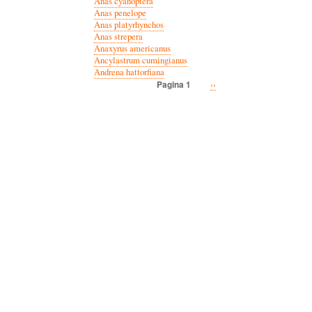
Anas cyanoptera
Anas penelope
Anas platyrhynchos
Anas strepera
Anaxyrus americanus
Ancylastrum cumingianus
Andrena hattorfiana
Volgende
››
Pagina 1
Paginatie
pagina