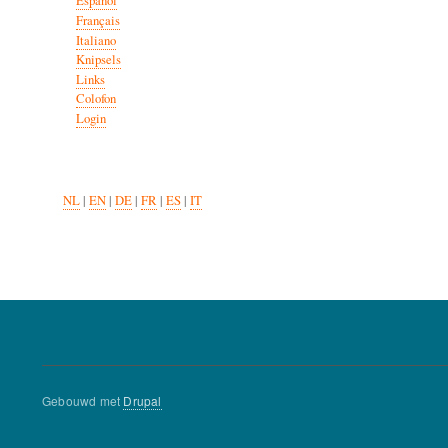
Español
Français
Italiano
Knipsels
Links
Colofon
Login
NL
|
EN
|
DE
|
FR
|
ES
|
IT
Gebouwd met
Drupal