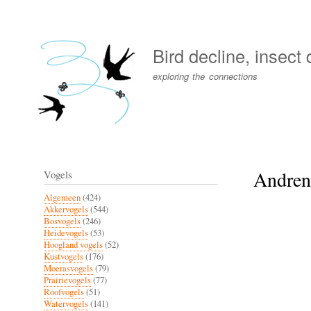
User
account
Bird decline, insect
menu
exploring the connections
Andrena
Vogels
Algemeen
(424)
Akkervogels
(544)
Bosvogels
(246)
Heidevogels
(53)
Hoogland vogels
(52)
Kustvogels
(176)
Moerasvogels
(79)
Prairievogels
(77)
Roofvogels
(51)
Watervogels
(141)