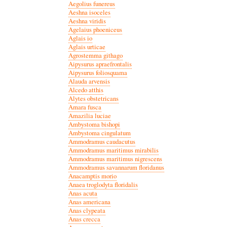
Aegolius funereus
Aeshna isoceles
Aeshna viridis
Agelaius phoeniceus
Aglais io
Aglais urticae
Agrostemma githago
Aipysurus apraefrontalis
Aipysurus foliosquama
Alauda arvensis
Alcedo atthis
Alytes obstetricans
Amara fusca
Amazilia luciae
Ambystoma bishopi
Ambystoma cingulatum
Ammodramus caudacutus
Ammodramus maritimus mirabilis
Ammodramus maritimus nigrescens
Ammodramus savannarum floridanus
Anacamptis morio
Anaea troglodyta floridalis
Anas acuta
Anas americana
Anas clypeata
Anas crecca