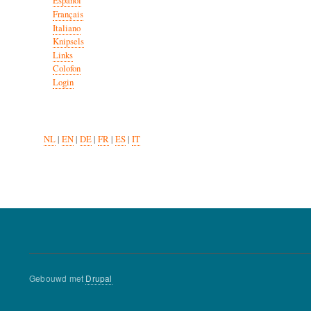
Español
Français
Italiano
Knipsels
Links
Colofon
Login
NL
|
EN
|
DE
|
FR
|
ES
|
IT
Gebouwd met
Drupal