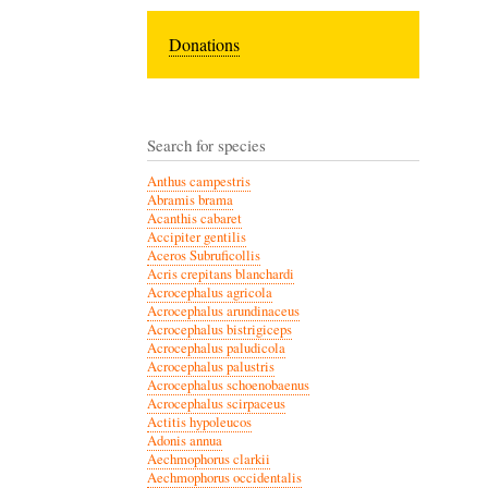
Donations
Search for species
Anthus campestris
Abramis brama
Acanthis cabaret
Accipiter gentilis
Aceros Subruficollis
Acris crepitans blanchardi
Acrocephalus agricola
Acrocephalus arundinaceus
Acrocephalus bistrigiceps
Acrocephalus paludicola
Acrocephalus palustris
Acrocephalus schoenobaenus
Acrocephalus scirpaceus
Actitis hypoleucos
Adonis annua
Aechmophorus clarkii
Aechmophorus occidentalis