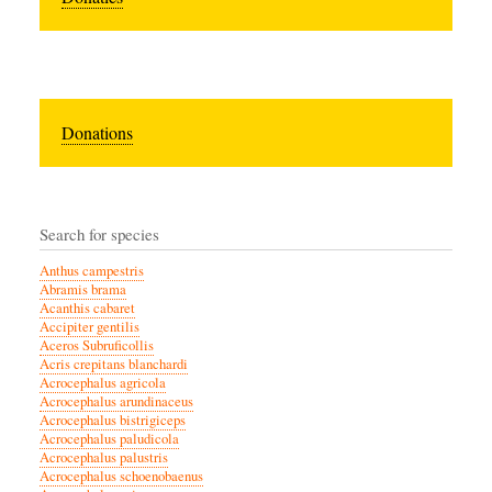
Donations
Search for species
Anthus campestris
Abramis brama
Acanthis cabaret
Accipiter gentilis
Aceros Subruficollis
Acris crepitans blanchardi
Acrocephalus agricola
Acrocephalus arundinaceus
Acrocephalus bistrigiceps
Acrocephalus paludicola
Acrocephalus palustris
Acrocephalus schoenobaenus