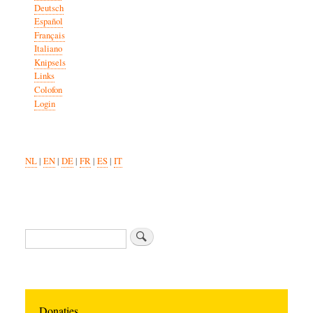
Deutsch
Español
Français
Italiano
Knipsels
Links
Colofon
Login
NL
|
EN
|
DE
|
FR
|
ES
|
IT
Search
Donaties