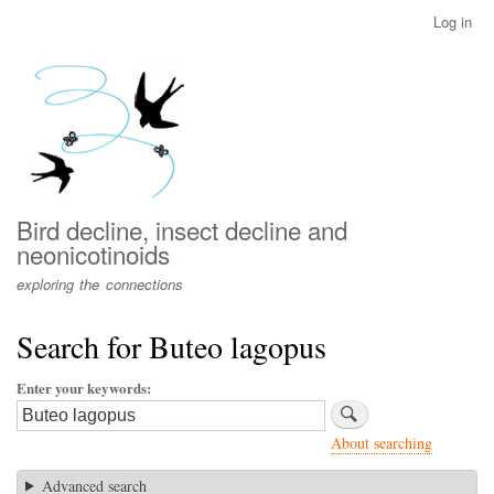
Skip
Log in
User
to
account
main
menu
content
Bird decline, insect decline and
neonicotinoids
exploring the connections
Search for Buteo lagopus
Enter your keywords
About searching
Advanced search