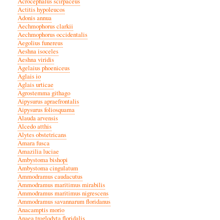
Acrocephalus scirpaceus
Actitis hypoleucos
Adonis annua
Aechmophorus clarkii
Aechmophorus occidentalis
Aegolius funereus
Aeshna isoceles
Aeshna viridis
Agelaius phoeniceus
Aglais io
Aglais urticae
Agrostemma githago
Aipysurus apraefrontalis
Aipysurus foliosquama
Alauda arvensis
Alcedo atthis
Alytes obstetricans
Amara fusca
Amazilia luciae
Ambystoma bishopi
Ambystoma cingulatum
Ammodramus caudacutus
Ammodramus maritimus mirabilis
Ammodramus maritimus nigrescens
Ammodramus savannarum floridanus
Anacamptis morio
Anaea troglodyta floridalis