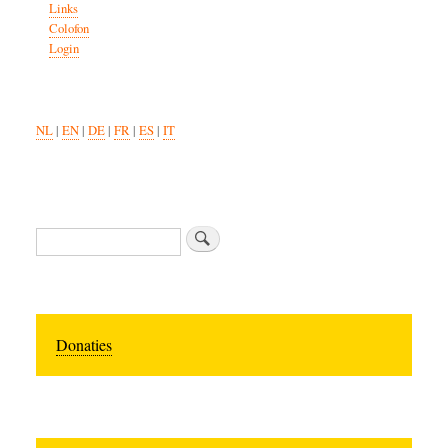
Links
Colofon
Login
NL
|
EN
|
DE
|
FR
|
ES
|
IT
Search
Donaties