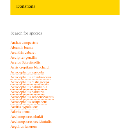
Donations
Search for species
Anthus campestris
Abramis brama
Acanthis cabaret
Accipiter gentilis
Aceros Subruficollis
Acris crepitans blanchardi
Acrocephalus agricola
Acrocephalus arundinaceus
Acrocephalus bistrigiceps
Acrocephalus paludicola
Acrocephalus palustris
Acrocephalus schoenobaenus
Acrocephalus scirpaceus
Actitis hypoleucos
Adonis annua
Aechmophorus clarkii
Aechmophorus occidentalis
Aegolius funereus