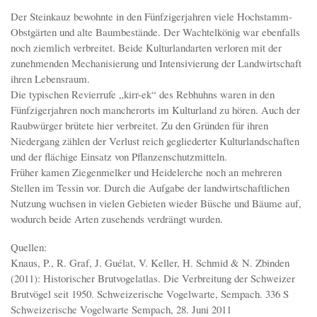
Der Steinkauz bewohnte in den Fünfzigerjahren viele Hochstamm-
Obstgärten und alte Baumbestände. Der Wachtelkönig war ebenfalls
noch ziemlich verbreitet. Beide Kulturlandarten verloren mit der
zunehmenden Mechanisierung und Intensivierung der Landwirtschaft
ihren Lebensraum.
Die typischen Revierrufe „kirr-ek“ des Rebhuhns waren in den
Fünfzigerjahren noch mancherorts im Kulturland zu hören. Auch der
Raubwürger brütete hier verbreitet. Zu den Gründen für ihren
Niedergang zählen der Verlust reich gegliederter Kulturlandschaften
und der flächige Einsatz von Pflanzenschutzmitteln.
Früher kamen Ziegenmelker und Heidelerche noch an mehreren
Stellen im Tessin vor. Durch die Aufgabe der landwirtschaftlichen
Nutzung wuchsen in vielen Gebieten wieder Büsche und Bäume auf,
wodurch beide Arten zusehends verdrängt wurden.
Quellen:
Knaus, P., R. Graf, J. Guélat, V. Keller, H. Schmid & N. Zbinden
(2011): Historischer Brutvogelatlas. Die Verbreitung der Schweizer
Brutvögel seit 1950. Schweizerische Vogelwarte, Sempach. 336 S
Schweizerische Vogelwarte Sempach, 28. Juni 2011