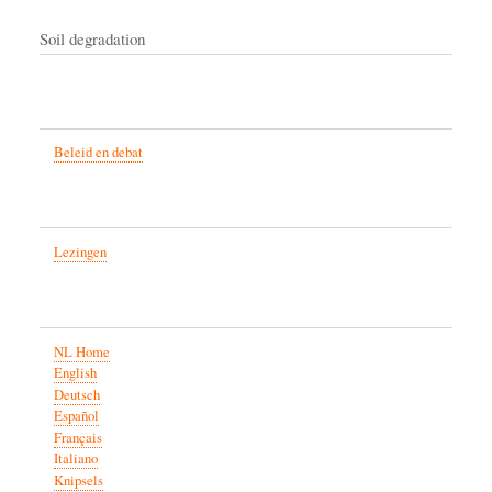
Soil degradation
Beleid en debat
Lezingen
NL Home
English
Deutsch
Español
Français
Italiano
Knipsels