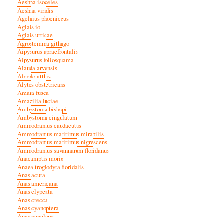
Aeshna isoceles
Aeshna viridis
Agelaius phoeniceus
Aglais io
Aglais urticae
Agrostemma githago
Aipysurus apraefrontalis
Aipysurus foliosquama
Alauda arvensis
Alcedo atthis
Alytes obstetricans
Amara fusca
Amazilia luciae
Ambystoma bishopi
Ambystoma cingulatum
Ammodramus caudacutus
Ammodramus maritimus mirabilis
Ammodramus maritimus nigrescens
Ammodramus savannarum floridanus
Anacamptis morio
Anaea troglodyta floridalis
Anas acuta
Anas americana
Anas clypeata
Anas crecca
Anas cyanoptera
Anas penelope