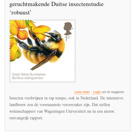
geruchtmakende Duitse insectenstudie
‘robuust’
over
Lees meer
Login
om te reageren
Wageningen
Insecten verdwijnen in rap tempo, ook in Nederland. De intensieve
Universiteit
landbouw zou de voornaamste veroorzaker zijn. Dat stellen
noemt
wetenschappers van Wageningen Universiteit nu in een nieuw,
geruchtmakende
Duitse
omvangrijk rapport.
insectenstudie
‘robuust’