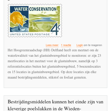
over
Lees meer
1 reactie
Login
om te reageren
Imidacloprid
Het Hoogreemraadschap (HH) Delfland heeft een meetnet om de
overschreed
waterkwaliteit van het glastuinbouwgebied te monitoren: er zijn 23
ook
meetlocaties in het meetnet voor de glastuinbouw, namelijk op 3
in
2019
referentielocaties buiten het glastuinbouwgebied, 5 boezemlocaties
de
en 15 locaties in glastuinbouwgebied. Op deze locaties zijn elke
normen
maand bestrijdingsmiddelen, stikstof en fosfaat gemeten.
in
het
oppervlaktewater
van
de
glastuinbouw
Bestrijdingsmiddelen kunnen het einde zijn van
kleverige poelslakken in de Wieden-