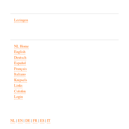
Lezingen
NL Home
English
Deutsch
Español
Français
Italiano
Knipsels
Links
Colofon
Login
NL
|
EN
|
DE
|
FR
|
ES
|
IT