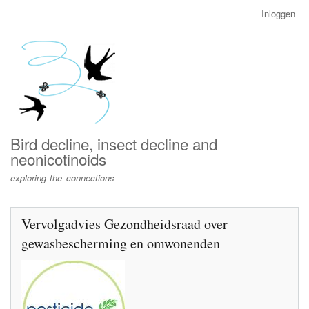
Overslaan
Inloggen
User
en
account
naar
menu
de
inhoud
gaan
Bird decline, insect decline and
neonicotinoids
exploring the connections
Vervolgadvies Gezondheidsraad over
gewasbescherming en omwonenden