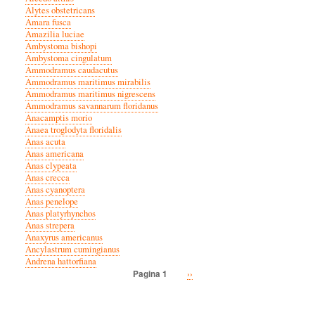
Alytes obstetricans
Amara fusca
Amazilia luciae
Ambystoma bishopi
Ambystoma cingulatum
Ammodramus caudacutus
Ammodramus maritimus mirabilis
Ammodramus maritimus nigrescens
Ammodramus savannarum floridanus
Anacamptis morio
Anaea troglodyta floridalis
Anas acuta
Anas americana
Anas clypeata
Anas crecca
Anas cyanoptera
Anas penelope
Anas platyrhynchos
Anas strepera
Anaxyrus americanus
Ancylastrum cumingianus
Andrena hattorfiana
Volgende
››
Pagina 1
Paginatie
pagina