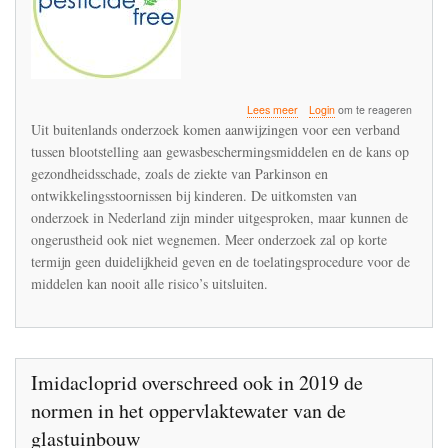
over
Lees meer
Login
om te reageren
Vervolgadvies
Uit buitenlands onderzoek komen aanwijzingen voor een verband
Gezondheidsraad
tussen blootstelling aan gewasbeschermingsmiddelen en de kans op
over
gezondheidsschade, zoals de ziekte van Parkinson en
gewasbescherming
en
ontwikkelingsstoornissen bij kinderen. De uitkomsten van
omwonenden
onderzoek in Nederland zijn minder uitgesproken, maar kunnen de
ongerustheid ook niet wegnemen. Meer onderzoek zal op korte
termijn geen duidelijkheid geven en de toelatingsprocedure voor de
middelen kan nooit alle risico’s uitsluiten.
Imidacloprid overschreed ook in 2019 de
normen in het oppervlaktewater van de
glastuinbouw