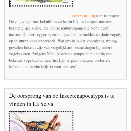
over
Lees meer
Login
om te reageren
Binnen
De zangvogel met kobaltblauwe kruin lijkt te kampen met een
een
besmettelijke ziekte. De Duitse natuurorganisatie Nabu heeft
week
daarom Duitsers opgeroepen om gevallen te melden en dode vogels
zijn
20.000
op te sturen voor onderzoek. Wat opvalt is dat vooralsnog weinig
ernstig
gevallen bekend zijn van vergelijkbare besmettingen bij andere
zieke
vogelsoorten. Volgens Nabu passen de symptomen niet bij een
of
bekende vogelziekte maar het lijkt te gaan om „een bacteriële
dode
pimpelmezen
infectie die onschadelijk is voor mensen”.
geregistreerd
in
Duitsland
De oorsprong van de Insectenapocalyps is te
vinden in La Selva