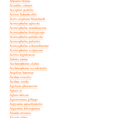
Abramis brama
Acanthis cabaret
Accipiter gentilis
Aceros Subruficollis
Acris crepitans blanchardi
Acrocephalus agricola
Acrocephalus arundinaceus
Acrocephalus bistrigiceps
Acrocephalus paludicola
Acrocephalus palustris
Acrocephalus schoenobaenus
Acrocephalus scirpaceus
Actitis hypoleucos
Adonis annua
Aechmophorus clarkii
Aechmophorus occidentalis
Aegolius funereus
Aeshna isoceles
Aeshna viridis
Agelaius phoeniceus
Aglais io
Aglais urticae
Agrostemma githago
Aipysurus apraefrontalis
Aipysurus foliosquama
Alauda arvensis
Alcedo atthis