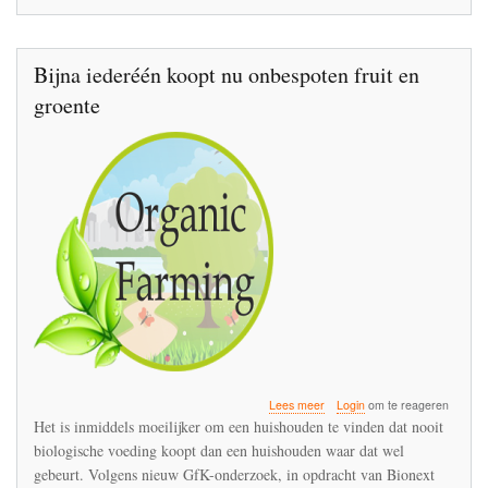
Bijna iederéén koopt nu onbespoten fruit en
groente
over
Lees meer
Login
om te reageren
Bijna
Het is inmiddels moeilijker om een huishouden te vinden dat nooit
iederéén
biologische voeding koopt dan een huishouden waar dat wel
koopt
gebeurt. Volgens nieuw GfK-onderzoek, in opdracht van Bionext
nu