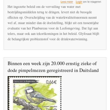
over
Lees meer
Login
om te reageren
PBL:
Het ingezette beleid om de vervuiling van water met
terugdringen
bestrijdingsmiddelen terug te dringen, levert niet de beoogde
watervervuiling
effecten op. Overschrijding van de waterkwaliteitsnormen neemt
door
bestrijdingsmiddelen
wel af, maar minder dan de doelstelling, blijkt uit een tussentijdse
blijft
evaluatie van het Planbureau voor de Leefomgeving. Dat ligt aan
achter
telers, maar ook aan tekortkomingen in het beleid. Glyfosaat blijft
bij
de belangrijkste probleemstof voor de drinkwaterwinning.
de
doelstellingen
Binnen een week zijn 20.000 ernstig zieke of
dode pimpelmezen geregistreerd in Duitsland