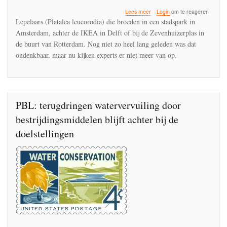
over
Lees meer
Login
om te reageren
De
Lepelaars (Platalea leucorodia) die broeden in een stadspark in
lepelaar
Amsterdam, achter de IKEA in Delft of bij de Zevenhuizerplas in
zit
de buurt van Rotterdam. Nog niet zo heel lang geleden was dat
in
de
ondenkbaar, maar nu kijken experts er niet meer van op.
lift
PBL: terugdringen watervervuiling door
bestrijdingsmiddelen blijft achter bij de
doelstellingen