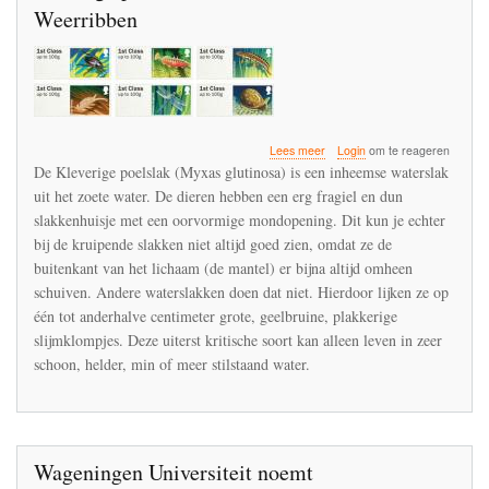
Weerribben
over
Lees meer
Login
om te reageren
Bestrijdingsmiddelen
De Kleverige poelslak (Myxas glutinosa) is een inheemse waterslak
kunnen
uit het zoete water. De dieren hebben een erg fragiel en dun
het
slakkenhuisje met een oorvormige mondopening. Dit kun je echter
einde
zijn
bij de kruipende slakken niet altijd goed zien, omdat ze de
van
buitenkant van het lichaam (de mantel) er bijna altijd omheen
kleverige
schuiven. Andere waterslakken doen dat niet. Hierdoor lijken ze op
poelslakken
één tot anderhalve centimeter grote, geelbruine, plakkerige
in
de
slijmklompjes. Deze uiterst kritische soort kan alleen leven in zeer
Wieden-
schoon, helder, min of meer stilstaand water.
Weerribben
Wageningen Universiteit noemt