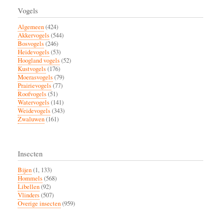
Vogels
Algemeen
(424)
Akkervogels
(544)
Bosvogels
(246)
Heidevogels
(53)
Hoogland vogels
(52)
Kustvogels
(176)
Moerasvogels
(79)
Prairievogels
(77)
Roofvogels
(51)
Watervogels
(141)
Weidevogels
(343)
Zwaluwen
(161)
Insecten
Bijen
(1, 133)
Hommels
(568)
Libellen
(92)
Vlinders
(507)
Overige insecten
(959)