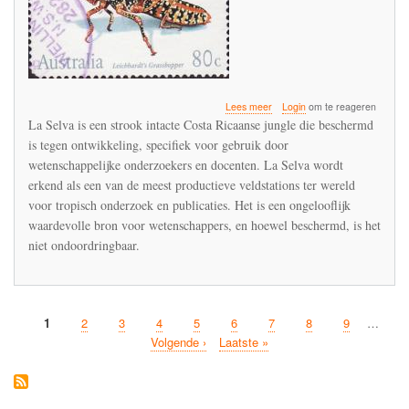
over
Lees meer
Login
om te reageren
De
La Selva is een strook intacte Costa Ricaanse jungle die beschermd
oorsprong
is tegen ontwikkeling, specifiek voor gebruik door
van
wetenschappelijke onderzoekers en docenten. La Selva wordt
de
Insectenapocalyps
erkend als een van de meest productieve veldstations ter wereld
is
voor tropisch onderzoek en publicaties. Het is een ongelooflijk
te
waardevolle bron voor wetenschappers, en hoewel beschermd, is het
vinden
niet ondoordringbaar.
in
La
Selva
Huidige
1
Pagina
2
Pagina
3
Pagina
4
Pagina
5
Pagina
6
Pagina
7
Pagina
8
Pagina
9
…
Paginatie
pagina
Volgende
Volgende ›
Laatste
Laatste »
pagina
pagina