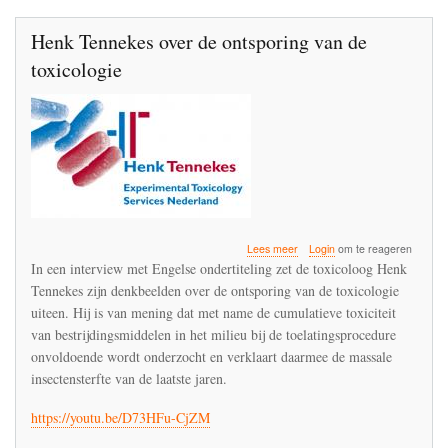
Henk Tennekes over de ontsporing van de
toxicologie
over
Lees meer
Login
om te reageren
Henk
In een interview met Engelse ondertiteling zet de toxicoloog Henk
Tennekes
Tennekes zijn denkbeelden over de ontsporing van de toxicologie
over
uiteen. Hij is van mening dat met name de cumulatieve toxiciteit
de
ontsporing
van bestrijdingsmiddelen in het milieu bij de toelatingsprocedure
van
onvoldoende wordt onderzocht en verklaart daarmee de massale
de
insectensterfte van de laatste jaren.
toxicologie
https://youtu.be/D73HFu-CjZM