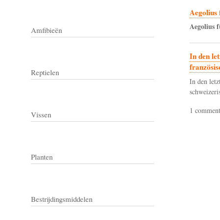
Aegolius 
Aegolius
f
Amfibieën
In den le
französis
Reptielen
In den let
schweizeris
1 commen
Vissen
Planten
Bestrijdingsmiddelen