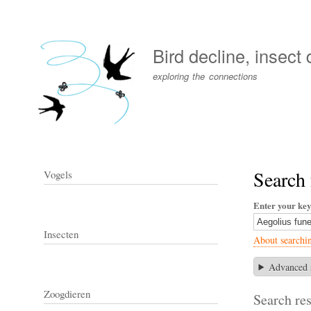
User
account
Bird decline, insect
menu
exploring the connections
Search 
Vogels
Enter your ke
Insecten
About searchi
Advanced 
Zoogdieren
Search res