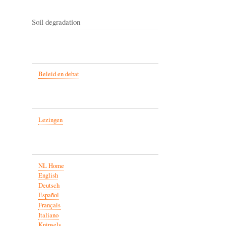
Soil degradation
Beleid en debat
Lezingen
NL Home
English
Deutsch
Español
Français
Italiano
Knipsels