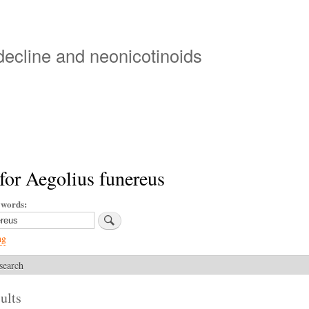
Skip
to
main
 decline and neonicotinoids
content
for Aegolius funereus
ywords
ng
search
ults