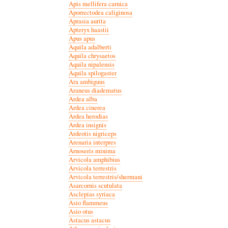
Apis mellifera carnica
Aporrectodea caliginosa
Aprasia aurita
Apteryx haastii
Apus apus
Aquila adalberti
Aquila chrysaetos
Aquila nipalensis
Aquila spilogaster
Ara ambiguus
Araneus diadematus
Ardea alba
Ardea cinerea
Ardea herodias
Ardea insignis
Ardeotis nigriceps
Arenaria interpres
Arnoseris minima
Arvicola amphibius
Arvicola terrestris
Arvicola terrestris/shermani
Asarcornis scutulata
Asclepias syriaca
Asio flammeus
Asio otus
Astacus astacus