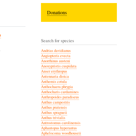
Donations
m
Search for species
-
Andrias davidianus
Angiopteris evecta
Anorrhinus austeni
Anoxypristis cuspidata
Anser erythropus
Antennaria dioica
Anthemis cotula
Anthochaera phrygia
Anthocharis cardamines
Anthropoides paradiseus
Anthus campestris
Anthus pratensis
Anthus spragueii
Anthus trivialis
Antrostomus carolinensis
Aphantopus hyperantus
Aphelocoma woodhouseii