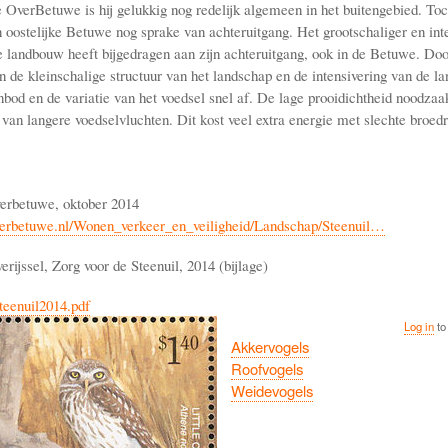
 OverBetuwe is hij gelukkig nog redelijk algemeen in het buitengebied. Toch
 oostelijke Betuwe nog sprake van achteruitgang. Het grootschaliger en int
 landbouw heeft bijgedragen aan zijn achteruitgang, ook in de Betuwe. Doo
n de kleinschalige structuur van het landschap en de intensivering van de 
bod en de variatie van het voedsel snel af. De lage prooidichtheid noodzaak
van langere voedselvluchten. Dit kost veel extra energie met slechte broedr
rbetuwe, oktober 2014
verbetuwe.nl/Wonen_verkeer_en_veiligheid/Landschap/Steenuil…
ijssel, Zorg voor de Steenuil, 2014 (bijlage)
teenuil2014.pdf
Log in
to
Akkervogels
Roofvogels
Weidevogels