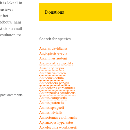
 is lokaal in
ensiever
Donations
r het
landbouw nam
t de steenuil
esultaten tot
Search for species
Andrias davidianus
Angiopteris evecta
Anorrhinus austeni
Anoxypristis cuspidata
Anser erythropus
Antennaria dioica
Anthemis cotula
Anthochaera phrygia
Anthocharis cardamines
Anthropoides paradiseus
 post comments
Anthus campestris
Anthus pratensis
Anthus spragueii
Anthus trivialis
Antrostomus carolinensis
Aphantopus hyperantus
Aphelocoma woodhouseii