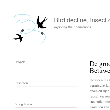
User
account
Bird decline, insect
menu
exploring the connections
De groo
Vogels
Betuw
De steenuil (A
Insecten
agrarische la
erven en rijen
rupsen en soms
steenuilen me
Zoogdieren
aantallen van