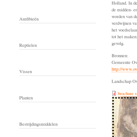
Holland. In de
de midden- en
worden van de
Amfibieën
verdwijnen va
het voedselaan
tot het maken 
gevolg.
Reptielen
Bronnen:
Gemeente Ove
http://www.o
Vissen
Landschap Over
brochure s
Planten
Bestrijdingsmiddelen