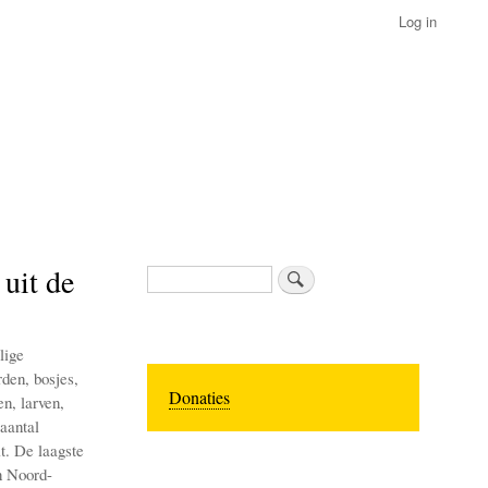
Log in
 uit de
Search
lige
den, bosjes,
Donaties
n, larven,
 aantal
t. De laagste
n Noord-