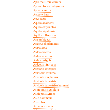
Apis mellifera carnica
Aporrectodea caliginosa
Aprasia aurita
Apteryx haastii
Apus apus
Aquila adalberti
Aquila chrysaetos
Aquila nipalensis
Aquila spilogaster
Ara ambiguus
Araneus diadematus
Ardea alba
Ardea cinerea
Ardea herodias
Ardea insignis
Ardeotis nigriceps
Arenaria interpres
Arnoseris minima
Arvicola amphibius
Arvicola terrestris
Arvicola terrestris/shermani
Asarcornis scutulata
Asclepias syriaca
Asio flammeus
Asio otus
Astacus astacus