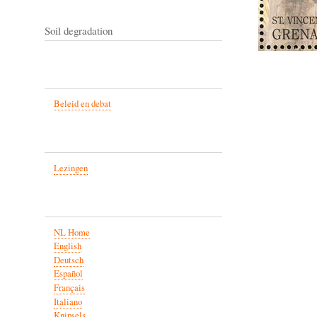
Soil degradation
Beleid en debat
Lezingen
NL Home
English
Deutsch
Español
Français
Italiano
Knipsels