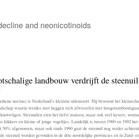
Skip
to
main
 decline and neonicotinoids
content
tschalige landbouw verdrijft de steenuil
e
thene noctua) is Nederland’s kleinste uilensoort. Hij bewoont het kleinscha
ndschap waarin weides met heggen zich afwisselen met hoogstamboomgaar
 knotwilgen. Steenuilen eten het liefst muizen, maar ook veel kevers, worme
 kikkers en kleine of jonge vogeltjes. Landelijk is tussen 1960 en 1992 het
t 50% afgenomen, maar ook sinds 1990 gaat de steenuil nog verder achterui
 de steenuil worden gevonden in de drie noordelijke provincies en in Zuid- e