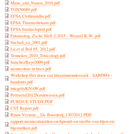
Maus_and_Nauen_2010.pdf
TOX50689.pdf
EFSA Clothianidin.pdf
EFSA Thiamethoxam.pdf
EFSA Imidacloprid.pdf
Entomolog. Zschr. Heft 2-2015 - Wenzel K.W..pdf
Suchail_ea_2001.pdf
Lu et al BoI 65, 2012.pdf
Tennekes_2010_Toxicology.pdf
SanchezBayo2009.pdf
neonicotins in bees.pdf
Workshop Het doen van literatuuronderzoek - SABIWO -
handouts.pdf
integrityKNAW.pdf
Pettisetal2012Naturwissen.pdf
PURDUE STUDY.PDF
CST Report.pdf
Rinus Vermue__De Boerderij_13032012.PDF
rapport-neonicotinoiden-en-fipronil-en-sterfte-van-bijen-en-
bijenvolken.pdf