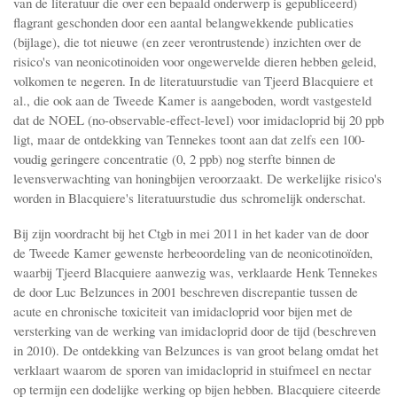
van de literatuur die over een bepaald onderwerp is gepubliceerd)
flagrant geschonden door een aantal belangwekkende publicaties
(bijlage), die tot nieuwe (en zeer verontrustende) inzichten over de
risico's van neonicotinoiden voor ongewervelde dieren hebben geleid,
volkomen te negeren. In de literatuurstudie van Tjeerd Blacquiere et
al., die ook aan de Tweede Kamer is aangeboden, wordt vastgesteld
dat de NOEL (no-observable-effect-level) voor imidacloprid bij 20 ppb
ligt, maar de ontdekking van Tennekes toont aan dat zelfs een 100-
voudig geringere concentratie (0, 2 ppb) nog sterfte binnen de
levensverwachting van honingbijen veroorzaakt. De werkelijke risico's
worden in Blacquiere's literatuurstudie dus schromelijk onderschat.
Bij zijn voordracht bij het Ctgb in mei 2011 in het kader van de door
de Tweede Kamer gewenste herbeoordeling van de neonicotinoïden,
waarbij Tjeerd Blacquiere aanwezig was, verklaarde Henk Tennekes
de door Luc Belzunces in 2001 beschreven discrepantie tussen de
acute en chronische toxiciteit van imidacloprid voor bijen met de
versterking van de werking van imidacloprid door de tijd (beschreven
in 2010). De ontdekking van Belzunces is van groot belang omdat het
verklaart waarom de sporen van imidacloprid in stuifmeel en nectar
op termijn een dodelijke werking op bijen hebben. Blacquiere citeerde