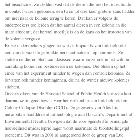
het insecticide. Ze stelden vast dat de dieren die met het insecticide
in contact waren gekomen, een twee tot drie keer grotere kans hadden
om niet naar de kolonie terug te keren. Dat kan er volgens de
onderzoekers toe leiden dat het aantal dieren in een kolonie in die
mate afneemt, dat herstel moeilijk is en de kans op het instorten van
de kolonie vergroot.
Britse onderzoekers gingen na wat de impact is van imidacloprid -
een van de vaakste gebruikte neonicotinoiden - op hommels. Ze
stelden de dieren bloot aan dosissen waarmee ze ook in het wild in
aanraking komen en bestudeerden de kolonies. Die bleken op het
einde van het experiment minder te wegen dan controlekolonies. Ze
bevatten ook minder koninginnen, die na de winter nieuwe kolonies
stichten.
Onderzoekers van de Harvard School of Public Health leverden kort
daarna overtuigend bewijs voor het verband tussen imidacloprid en
Colony Collapse Disorder (CCD). De gegevens van Alex Lu,
universitair hoofddocent milieubiologie aan Harvard's Department of
Environmental Health, bewijzen dat de voor bijensterfte benodigde
hoeveelheid imidacloprid lager wordt naarmate de blootstellingstijd
toeneemt. Dit was in 2001 al aangetoond door de groep van Luc