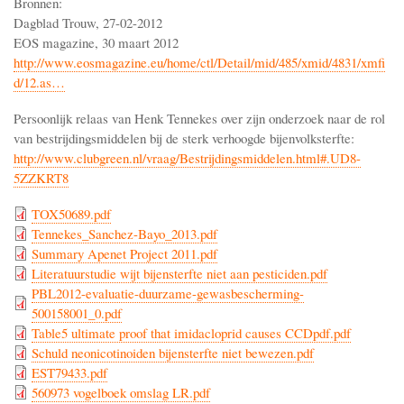
Bronnen:
Dagblad Trouw, 27-02-2012
EOS magazine, 30 maart 2012
http://www.eosmagazine.eu/home/ctl/Detail/mid/485/xmid/4831/xmfi
d/12.as…
Persoonlijk relaas van Henk Tennekes over zijn onderzoek naar de rol
van bestrijdingsmiddelen bij de sterk verhoogde bijenvolksterfte:
http://www.clubgreen.nl/vraag/Bestrijdingsmiddelen.html#.UD8-
5ZZKRT8
TOX50689.pdf
Tennekes_Sanchez-Bayo_2013.pdf
Summary Apenet Project 2011.pdf
Literatuurstudie wijt bijensterfte niet aan pesticiden.pdf
PBL2012-evaluatie-duurzame-gewasbescherming-
500158001_0.pdf
Table5 ultimate proof that imidacloprid causes CCDpdf.pdf
Schuld neonicotinoiden bijensterfte niet bewezen.pdf
EST79433.pdf
560973 vogelboek omslag LR.pdf