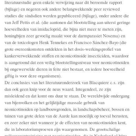
literatuurstudie geen enkele verwijzing naar dit beroemde rapport
(bijlage) en negeren ook andere belangwekkende peer reviewed
studies die sindsdien werden gepubliceerd (bijlage), onder andere die
van Jeff Pettis et al. (die aantonen dat blootstelling aan uiterst geringe
hoeveelheden van imidacloprid, die bijna niet meer te meten zijn,
honingbijen zeer gevoelig maakt voor de darmparasiet Nosema) en
van de toxicologen Henk Tennekes en Francisco Sánchez-Bayo (die
grote overeenkomsten ontdekten in het dosis-werkingsprofiel van
kankerverwekkende stoffen en neonicotinoide insecticiden, waardoor
is aangetoond dat een veilig blootstellingsniveau voor neonicotinoiden
bij ongewervelde dieren in feite niet bestaat, en iedere hoeveelheid
giftig is voor deze organismen).
De conclusies van het literatuuronderzoek van Blacquiere c.s. zijn
dan ook geen knip voor de neus waard. Integendeel, ze zijn
misleidend en dat komt ons duur te staan. De wereldwijde ondergang
van bijenvolken en het gelijktijdige massale gebruik van
neonicotinoiden op landbouwgronden, in landschapsbeheer, bossen en
tuinen van grote delen van de Aarde kan moeilijk op toeval berusten,
en zeer zeker niet wanneer je de effecten van neonicotinoiden kent,
die in laboratoriumproeven zijn waargenomen. De grootschalige
milieuverontreiniging met neonicotinoiden, die in Nederland al bijna