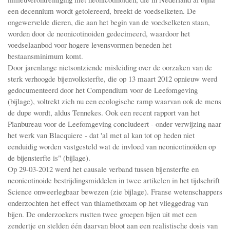
een decennium wordt getolereerd, breekt de voedselketen. De
ongewervelde dieren, die aan het begin van de voedselketen staan,
worden door de neonicotinoiden gedecimeerd, waardoor het
voedselaanbod voor hogere levensvormen beneden het
bestaansminimum komt.
Door jarenlange nietsontziende misleiding over de oorzaken van de
sterk verhoogde bijenvolksterfte, die op 13 maart 2012 opnieuw werd
gedocumenteerd door het Compendium voor de Leefomgeving
(bijlage), voltrekt zich nu een ecologische ramp waarvan ook de mens
de dupe wordt, aldus Tennekes. Ook een recent rapport van het
Planbureau voor de Leefomgeving concludeert - onder verwijzing naar
het werk van Blacquiere - dat 'al met al kan tot op heden niet
eenduidig worden vastgesteld wat de invloed van neonicotinoïden op
de bijensterfte is" (bijlage).
Op 29-03-2012 werd het causale verband tussen bijensterfte en
neonicotinoide bestrijdingsmiddelen in twee artikelen in het tijdschrift
Science onweerlegbaar bewezen (zie bijlage). Franse wetenschappers
onderzochten het effect van thiamethoxam op het vlieggedrag van
bijen. De onderzoekers rustten twee groepen bijen uit met een
zendertje en stelden één daarvan bloot aan een realistische dosis van