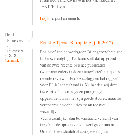
JEAT (bijlage).
Log in
to post comments
Henk
Tennekes
Reactie Tjeerd Blacquiere (juli 2012)
Fri,
06/07/2012
Een brief van de werkgroep Bijengezondheid van
- 13:15
imkersvereniging Blaricum stelt dat op grond
Permalink
van de twee recente Science publicaties
(waarover elders in deze nieuwsbrief meer) onze
recente review in Ecotoxicology en het rapport
voor EL&I achterhaald is. Nu hadden wij deze
twee artikelen, en nog een paar graag
opgenomen, want het zijn goede studies, maar ze
veranderen de conclusies tot nu toe niet
wezenlijk.
Veel wezenlijker dan bovenstaand verschil van
inzicht is de oproep van de werkgroep aan mij.
Omdat ik een sleutelrol zou spelen bij de