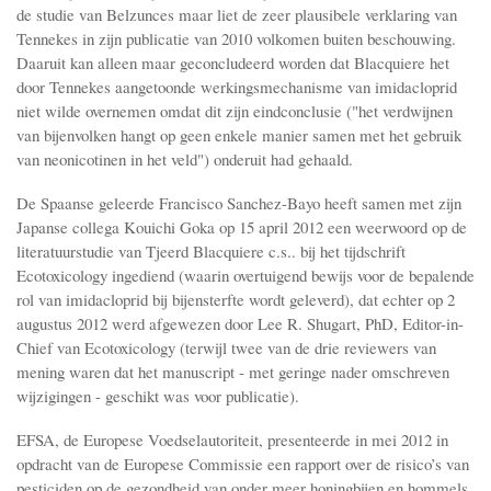
de studie van Belzunces maar liet de zeer plausibele verklaring van
Tennekes in zijn publicatie van 2010 volkomen buiten beschouwing.
Daaruit kan alleen maar geconcludeerd worden dat Blacquiere het
door Tennekes aangetoonde werkingsmechanisme van imidacloprid
niet wilde overnemen omdat dit zijn eindconclusie ("het verdwijnen
van bijenvolken hangt op geen enkele manier samen met het gebruik
van neonicotinen in het veld") onderuit had gehaald.
De Spaanse geleerde Francisco Sanchez-Bayo heeft samen met zijn
Japanse collega Kouichi Goka op 15 april 2012 een weerwoord op de
literatuurstudie van Tjeerd Blacquiere c.s.. bij het tijdschrift
Ecotoxicology ingediend (waarin overtuigend bewijs voor de bepalende
rol van imidacloprid bij bijensterfte wordt geleverd), dat echter op 2
augustus 2012 werd afgewezen door Lee R. Shugart, PhD, Editor-in-
Chief van Ecotoxicology (terwijl twee van de drie reviewers van
mening waren dat het manuscript - met geringe nader omschreven
wijzigingen - geschikt was voor publicatie).
EFSA, de Europese Voedselautoriteit, presenteerde in mei 2012 in
opdracht van de Europese Commissie een rapport over de risico’s van
pesticiden op de gezondheid van onder meer honingbijen en hommels.