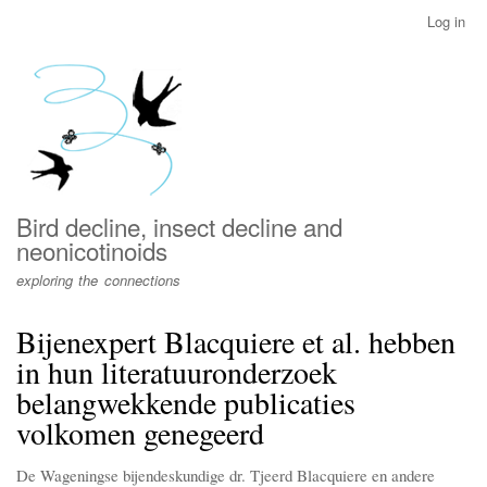
Skip
Log in
User
to
account
main
menu
content
Bird decline, insect decline and
neonicotinoids
exploring the connections
Bijenexpert Blacquiere et al. hebben
in hun literatuuronderzoek
belangwekkende publicaties
volkomen genegeerd
De Wageningse bijendeskundige dr. Tjeerd Blacquiere en andere