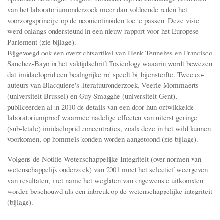
van het laboratoriumonderzoek meer dan voldoende reden het
voorzorgsprincipe op de neonicotinoiden toe te passen. Deze visie
werd onlangs ondersteund in een nieuw rapport voor het Europese
Parlement (zie bijlage).
Bijgevoegd ook een overzichtsartikel van Henk Tennekes en Francisco
Sanchez-Bayo in het vaktijdschrift Toxicology waaarin wordt bewezen
dat imidacloprid een bealngrijke rol speelt bij bijensterfte. Twee co-
auteurs van Blacquiere's literatuuronderzoek, Veerle Mommaerts
(universiteit Brussel) en Guy Smagghe (universiteit Gent),
publiceerden al in 2010 de details van een door hun ontwikkelde
laboratoriumproef waarmee nadelige effecten van uiterst geringe
(sub-letale) imidacloprid concentraties, zoals deze in het wild kunnen
voorkomen, op hommels konden worden aangetoond (zie bijlage).
Volgens de Notitie Wetenschappelijke Integriteit (over normen van
wetenschappelijk onderzoek) van 2001 moet het selectief weergeven
van resultaten, met name het weglaten van ongewenste uitkomsten
worden beschouwd als een inbreuk op de wetenschappelijke integriteit
(bijlage).