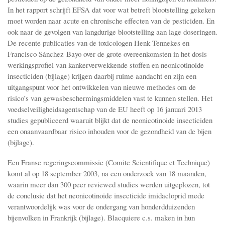
In het rapport schrijft EFSA dat voor wat betreft blootstelling gekeken
moet worden naar acute en chronische effecten van de pesticiden. En
ook naar de gevolgen van langdurige blootstelling aan lage doseringen.
De recente publicaties van de toxicologen Henk Tennekes en
Francisco Sánchez-Bayo over de grote overeenkomsten in het dosis-
werkingsprofiel van kankerverwekkende stoffen en neonicotinoide
insecticiden (bijlage) krijgen daarbij ruime aandacht en zijn een
uitgangspunt voor het ontwikkelen van nieuwe methodes om de
risico’s van gewasbeschermingsmiddelen vast te kunnen stellen. Het
voedselveiligheidsagentschap van de EU heeft op 16 januari 2013
studies gepubliceerd waaruit blijkt dat de neonicotinoide insecticiden
een onaanvaardbaar risico inhouden voor de gezondheid van de bijen
(bijlage).
Een Franse regeringscommissie (Comite Scientifique et Technique)
komt al op 18 september 2003, na een onderzoek van 18 maanden,
waarin meer dan 300 peer reviewed studies werden uitgeplozen, tot
de conclusie dat het neonicotinoide insecticide imidacloprid mede
verantwoordelijk was voor de ondergang van honderdduizenden
bijenvolken in Frankrijk (bijlage). Blacquiere c.s. maken in hun