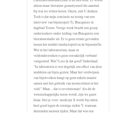
alleen maar literatuur geanalyseerd die aansluit
bij wat we willen horen. Onzin, zult U denken.
Toch is dat mijn conclusie na lezing van een
interview van bijenexpert Tj. Blacquiere in
dagblad Trouw. Vorige week bracht een groep
onderzoekers onder leiding van Blacquiere een
literatuurstudie uit. Er is geen relatie gevonden
tussen het middel imidacloprid en de bijensterfte.
Wel in het laboratorium, maar in
veldonderzoeken is geen oorzakelijk verband
vastgesteld. Wat? Lees ik dat goed? Inderdaad.
"In laboratoria is wel degelijk een effect van deze
middelen op bijen gezien. Maar het verdwijnen
van bijenvolken hangt op geen enkele manier
samen met het gebruik van neonicotinen in het
veld." Maar.... dat is revolutionair! Als dit de
wetenschappelijke norm wordt, zijn we gauw
klaar. Stel je voor: medicijn X werkt bij ratten
heel goed tegen de ernstige ziekte Y, waaraan
duizenden mensen lijden. Maar dat was een