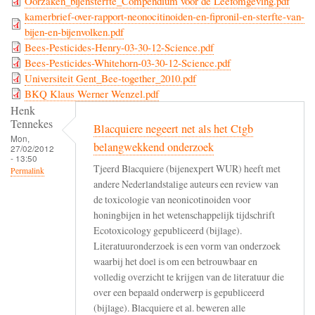
Oorzaken_bijensterfte_Compendium voor de Leefomgeving.pdf
kamerbrief-over-rapport-neonocitinoiden-en-fipronil-en-sterfte-van-
bijen-en-bijenvolken.pdf
Bees-Pesticides-Henry-03-30-12-Science.pdf
Bees-Pesticides-Whitehorn-03-30-12-Science.pdf
Universiteit Gent_Bee-together_2010.pdf
BKQ Klaus Werner Wenzel.pdf
Henk
Tennekes
Blacquiere negeert net als het Ctgb
Mon,
belangwekkend onderzoek
27/02/2012
- 13:50
Tjeerd Blacquiere (bijenexpert WUR) heeft met
Permalink
andere Nederlandstalige auteurs een review van
de toxicologie van neonicotinoiden voor
honingbijen in het wetenschappelijk tijdschrift
Ecotoxicology gepubliceerd (bijlage).
Literatuuronderzoek is een vorm van onderzoek
waarbij het doel is om een betrouwbaar en
volledig overzicht te krijgen van de literatuur die
over een bepaald onderwerp is gepubliceerd
(bijlage). Blacquiere et al. beweren alle