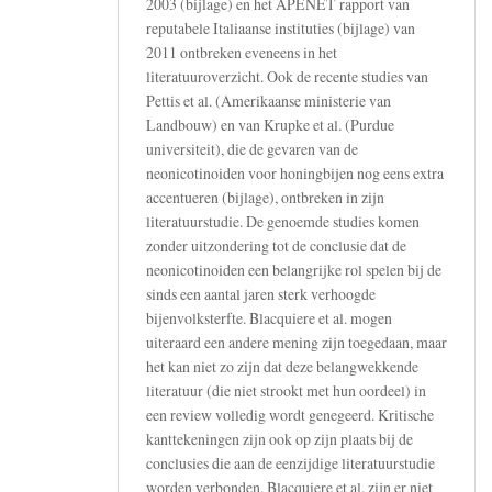
2003 (bijlage) en het APENET rapport van
reputabele Italiaanse instituties (bijlage) van
2011 ontbreken eveneens in het
literatuuroverzicht. Ook de recente studies van
Pettis et al. (Amerikaanse ministerie van
Landbouw) en van Krupke et al. (Purdue
universiteit), die de gevaren van de
neonicotinoiden voor honingbijen nog eens extra
accentueren (bijlage), ontbreken in zijn
literatuurstudie. De genoemde studies komen
zonder uitzondering tot de conclusie dat de
neonicotinoiden een belangrijke rol spelen bij de
sinds een aantal jaren sterk verhoogde
bijenvolksterfte. Blacquiere et al. mogen
uiteraard een andere mening zijn toegedaan, maar
het kan niet zo zijn dat deze belangwekkende
literatuur (die niet strookt met hun oordeel) in
een review volledig wordt genegeerd. Kritische
kanttekeningen zijn ook op zijn plaats bij de
conclusies die aan de eenzijdige literatuurstudie
worden verbonden. Blacquiere et al. zijn er niet