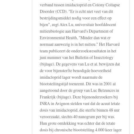
verband tussen imidacloprid en Colony Collapse
Disorder (CCD). "Er is echt niet veel van dit
bestrijdingsmiddel nodig voor een effect op
bijen", zegt Alex Lu, universitair hoofddocent
milieubiologie aan Harvard's Department of
Environmental Health, "Minder dan wat er
normaal aanwezig is in het milieu." Het Harvard
team publiceert de onderzoeksresultaten in het
juni nummer van het Bulletin of Insectology
(bijlage). De gegevens van Lu et al. bewijzen dat
de voor bijensterfte benodigde hoeveelheid
imidacloprid lager wordt naarmate de
blootstellingstijd toeneemt. Dit was in 2001 al
aangetoond door de groep van Luc Belzunces in
Frankrijk (bijlage). Deze bijenonderzoekers bij
INRA in Avignon stelden vast dat de acuut letale
dosis van imidacloprid, die sterfte binnen 48 uur
veroorzaakt, slechts 40 nanogram per bij was.
Hun grote ontdekking was echter dat de letale
dosis bij chronische blootstelling 4.000 keer lager