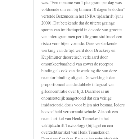
was. “Een opname van 1 picogram per dag was
voldoende om een bij binnen 10 dagen te doden”
vertelde Belzunces in het INRA tijdschrift (juni
2009). Dat betekende dat de uiterst geringe
sporen van imidacloprid in de orde van grootte
van microgrammen per kilogram stuifmeel een
risico voor bijen vormde. Deze versterkende
werking van de tijd werd door Druckrey en
Küpfmüller theoretisch verklaard door
omomkeerbaarheid van zowel de receptor
binding als ook van de werking die van deze
receptor binding uitgaat. De werking is dan
proportioneel aan de dubbele integraal van
gifconcentratie over tijd. Daarmee is nu
onomstotelijk aangetoond dat een veilige
imidacloprid dosis voor bijen niet bestaat. Iedere
hoeveelheid veroorzaakt schade. Zie ook een
recent artikel van Henk Tennekes in het
vaktijdschrift Toxicology (bijlage) en een
overzichtsartikel van Henk Tennekes en
Francisco Sanchez-Bayo in het vaktijdschrift