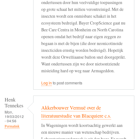
ondertussen door hun veelvuldige toepassingen
op grote schaal het milieu verontreinigd. Met de
insecten wordt een onmisbare schakel in het
ecosysteem bedreigd. Bayer CropScience gaat nu
Bee Care Centra in Monheim en North Carolina
openen omdat het bedrijf naar eigen zeggen zo
begaan is met de bijen (die door neonicotinoide
insecticiden ernstig worden bedreigd). Hopelijk
wordt deze Orwelliaanse ballon snel doorgeprikt.
Want ondertussen zijn we door nietsontziende
misleiding hard op weg naar Armageddon.
Log in
to post comments
Henk
Tennekes
Akkerbouwer Vermuë over de
Mon,
literatuurstudie van Blacquiere c.s.
19/03/2012
- 04:56
In Wageningen wordt koortsachtig gewerkt aan
Permalink
een nieuwe manier van wetenschap bedrijven.
Laboratoriumonderzoek is uit den boze. Er wordt