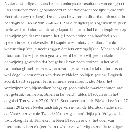
Nederlandstalige auteurs hebben onlangs de resultaten van een groot
literatuuronderzoek gepubliceerd in het wetenschappelijke tijdschrift
Ecotoxicology (bijlage). De auteurs beweren in dit artikel alsmede in
het dagblad Trouw van 27-02-2012 alle deugdelijke zogenoemde peer
reviewed artikelen van de afgelopen 15 jaar te hebben uitgeplozen op
aanwijzingen dat met name het gif neonicotine een hoofdrol zou
spelen in de bijenkwestie. Blacquiere wil niets uitsluiten: "In de
wetenschap kun je nooit zeggen dat iets onmogelijk is. Maar in al die
literatuur die wij hebben geanalyseerd hebben wij geen enkele
aanwijzing gevonden dat het gebruik van neonicotinen in het veld
samenhangt met het verdwijnen van bijenvolken. In laboratoria is er
wel degelijk een effect van deze middelen op bijen gezien. Logisch,
zou ik haast zeggen. Het is immers een insecticide. Maar het
verdwijnen van bijenvolken hangt op geen enkele manier samen met
het gebruik van neonicotinen in het veld", aldus Blacquiere in het
dagblad Trouw van 27-02-2012. Staatssecretaris dr. Bleker heeft op 27
maart 2012 een Nederlandstalige versie van de literatuurstudie naar
de Voorzitter van de Tweede Kamer gestuurd (bijlage). Volgens de
toxicoloog Henk Tennekes hebben Blacquiere c.s. het doel van
literatuuronderzoek (een betrouwbaar en volledig overzicht te krijgen