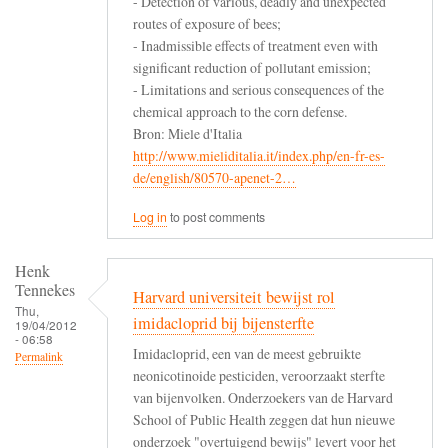
- Detection of various, deadly and unexpected
routes of exposure of bees;
- Inadmissible effects of treatment even with
significant reduction of pollutant emission;
- Limitations and serious consequences of the
chemical approach to the corn defense.
Bron: Miele d'Italia
http://www.mieliditalia.it/index.php/en-fr-es-
de/english/80570-apenet-2…
Log in
to post comments
Henk
Tennekes
Harvard universiteit bewijst rol
Thu,
imidacloprid bij bijensterfte
19/04/2012
- 06:58
Imidacloprid, een van de meest gebruikte
Permalink
neonicotinoide pesticiden, veroorzaakt sterfte
van bijenvolken. Onderzoekers van de Harvard
School of Public Health zeggen dat hun nieuwe
onderzoek "overtuigend bewijs" levert voor het