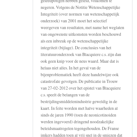
geleedpotigen hebben geleid, volkomen te
negeren. Volgens de Notitie Wetenschappelijke
Integriteit (over normen van wetenschappelijk
onderzoek) van 2001 moet het selectief
weergeven van resultaten, met name het weglaten
van ongewenste uitkomsten worden beschouwd
als een inbreuk op de wetenschappelijke
integriteit (bijlage). De conclusies van het
literatuuronderzoek van Blacquiere c.s. zijn dan
ook geen knip voor de neus waard. Maar dat is
helaas niet alles. In het geval van de
bijenproblematiek heeft deze handelwijze ook
catastrofale gevolgen. De publicatie in Trouw
van 27-02-2012 over het epistel van Blacquiere
c.s. speelt de belangen van de
bestrijdingsmiddelenindustrie geweldig in de
kaart. In feite worden met halve waarheden al
sinds de jaren 1990 (toen de neonicotinoiden
werden ingevoerd) dringend noodzakelijke
beleidsmaatregelen tegengehouden. De Franse
imkers hadden toen al vrij snel in de smiezen dat