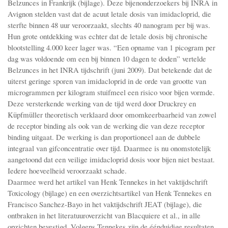
Belzunces in Frankrijk (bijlage). Deze bijenonderzoekers bij INRA in
Avignon stelden vast dat de acuut letale dosis van imidacloprid, die
sterfte binnen 48 uur veroorzaakt, slechts 40 nanogram per bij was.
Hun grote ontdekking was echter dat de letale dosis bij chronische
blootstelling 4.000 keer lager was. “Een opname van 1 picogram per
dag was voldoende om een bij binnen 10 dagen te doden” vertelde
Belzunces in het INRA tijdschrift (juni 2009). Dat betekende dat de
uiterst geringe sporen van imidacloprid in de orde van grootte van
microgrammen per kilogram stuifmeel een risico voor bijen vormde.
Deze versterkende werking van de tijd werd door Druckrey en
Küpfmüller theoretisch verklaard door omomkeerbaarheid van zowel
de receptor binding als ook van de werking die van deze receptor
binding uitgaat. De werking is dan proportioneel aan de dubbele
integraal van gifconcentratie over tijd. Daarmee is nu onomstotelijk
aangetoond dat een veilige imidacloprid dosis voor bijen niet bestaat.
Iedere hoeveelheid veroorzaakt schade.
Daarmee werd het artikel van Henk Tennekes in het vaktijdschrift
Toxicology (bijlage) en een overzichtsartikel van Henk Tennekes en
Francisco Sanchez-Bayo in het vaktijdschrift JEAT (bijlage), die
ontbraken in het literatuuroverzicht van Blacquiere et al., in alle
opzichten bevestigd. Volgens Tennekes zijn de éénduidige resultaten