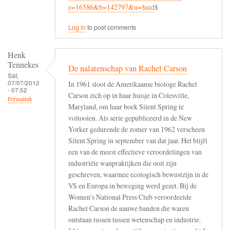
e=16586&b=142797&u=$uid
$
Log in
to post comments
Henk
Tennekes
De nalatenschap van Rachel Carson
Sat,
07/07/2012
In 1961 sloot de Amerikaanse biologe Rachel
- 07:52
Carson zich op in haar huisje in Colesville,
Permalink
Maryland, om haar boek Silent Spring te
voltooien. Als serie gepubliceerd in de New
Yorker gedurende de zomer van 1962 verscheen
Silent Spring in september van dat jaar. Het blijft
een van de meest effectieve veroordelingen van
industriële wanpraktijken die ooit zijn
geschreven, waarmee ecologisch bewustzijn in de
VS en Europa in beweging werd gezet. Bij de
Women's National Press Club veroordeelde
Rachel Carson de nauwe banden die waren
ontstaan tussen tussen wetenschap en industrie.