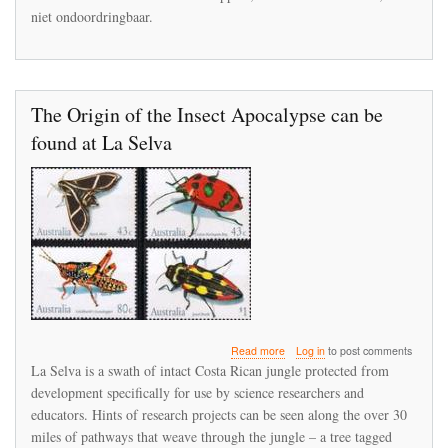
niet ondoordringbaar.
in
La
Selva
The Origin of the Insect Apocalypse can be
found at La Selva
about
Read more
Log in
to post comments
The
La Selva is a swath of intact Costa Rican jungle protected from
Origin
development specifically for use by science researchers and
of
educators. Hints of research projects can be seen along the over 30
the
Insect
miles of pathways that weave through the jungle – a tree tagged