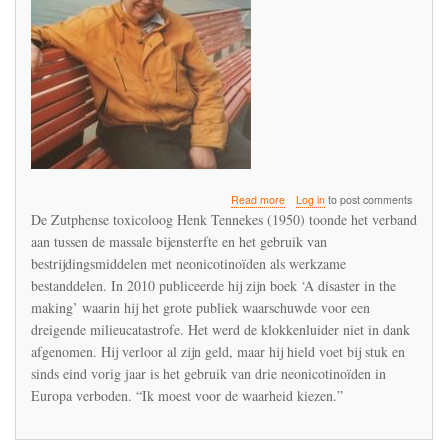
about
Read more
Log in
to post comments
Interview
De Zutphense toxicoloog Henk Tennekes (1950) toonde het verband
met
aan tussen de massale bijensterfte en het gebruik van
Henk
bestrijdingsmiddelen met neonicotinoïden als werkzame
Tennekes
in
bestanddelen. In 2010 publiceerde hij zijn boek ‘A disaster in the
Achterhoek
making’ waarin hij het grote publiek waarschuwde voor een
Nieuws
dreigende milieucatastrofe. Het werd de klokkenluider niet in dank
afgenomen. Hij verloor al zijn geld, maar hij hield voet bij stuk en
sinds eind vorig jaar is het gebruik van drie neonicotinoïden in
Europa verboden. “Ik moest voor de waarheid kiezen.”