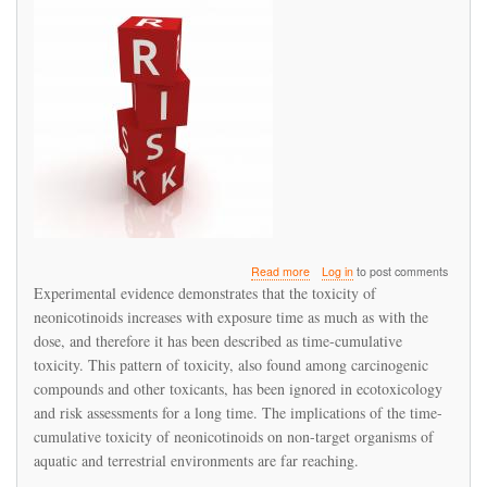
about
Read more
Log in
to post comments
Time-
Experimental evidence demonstrates that the toxicity of
Cumulative
neonicotinoids increases with exposure time as much as with the
Toxicity
dose, and therefore it has been described as time-cumulative
of
Neonicotinoids:
toxicity. This pattern of toxicity, also found among carcinogenic
Experimental
compounds and other toxicants, has been ignored in ecotoxicology
Evidence
and risk assessments for a long time. The implications of the time-
and
cumulative toxicity of neonicotinoids on non-target organisms of
Implications
for
aquatic and terrestrial environments are far reaching.
Environmental