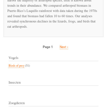
harbor the majority of arthropod species, little is known about
arthropod
abundance
trends in their abundance. We compared arthropod biomass in
in
Puerto Rico’s Luquillo rainforest with data taken during the 1970s
Puerto
and found that biomass had fallen 10 to 60 times. Our analyses
Rico’s
revealed synchronous declines in the lizards, frogs, and birds that
rainforest
are
eat arthropods.
indirectly
precipitating
a
collapse
of
Page 1
Next
Next ›
the
Pagination
page
forest
Vogels
food
web
Birds of prey
(51)
Insecten
Zoogdieren