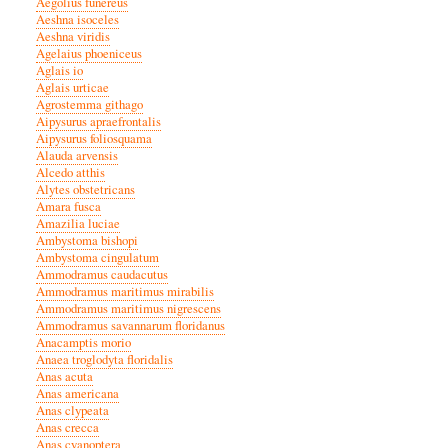
Aegolius funereus
Aeshna isoceles
Aeshna viridis
Agelaius phoeniceus
Aglais io
Aglais urticae
Agrostemma githago
Aipysurus apraefrontalis
Aipysurus foliosquama
Alauda arvensis
Alcedo atthis
Alytes obstetricans
Amara fusca
Amazilia luciae
Ambystoma bishopi
Ambystoma cingulatum
Ammodramus caudacutus
Ammodramus maritimus mirabilis
Ammodramus maritimus nigrescens
Ammodramus savannarum floridanus
Anacamptis morio
Anaea troglodyta floridalis
Anas acuta
Anas americana
Anas clypeata
Anas crecca
Anas cyanoptera