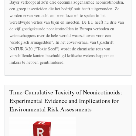
Bayer
Bayer verkoopt al zo'n drie decennia zogenaamde neonicotinoïden,
verdedigt
een groep insecticiden die het bedrijf ooit heeft uitgevonden. Ze
de
worden ervan verdacht een roemloze rol te spelen in het
neonicotinoïden
in
wereldwijde verlies van bijen en insecten. De EU heeft nu drie van
een
de vijf goedgekeurde neonicotinoïden in Europa verboden en
interview
wetenschappers over de hele wereld waarschuwen voor een
met
"ecologisch armageddon". In het coververhaal van tijdschrift
het
tijdschrift
NATUR 3/20 ("Toxic Seed") wordt de chemische reus van
NATUR
verschillende kanten beschuldigd kritische wetenschappers en
imkers te hebben geïntimideerd.
Time‐Cumulative Toxicity of Neonicotinoids:
Experimental Evidence and Implications for
Environmental Risk Assessments