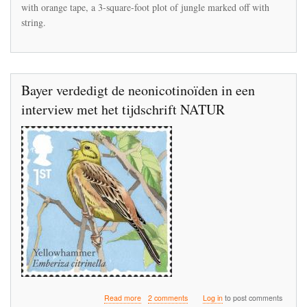
Apocalypse
with orange tape, a 3-square-foot plot of jungle marked off with
can
string.
be
found
at
La
Selva
Bayer verdedigt de neonicotinoïden in een
interview met het tijdschrift NATUR
about
Read more
2 comments
Log in
to post comments