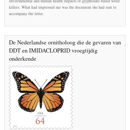
environmental and human health impacts of glyphosate-based weed
Rosemary
killers. What had impressed me was the document she had sent to
Mason
accompany the letter.
De Nederlandse ornitholoog die de gevaren van
DDT en IMIDACLOPRID vroegtijdig
onderkende