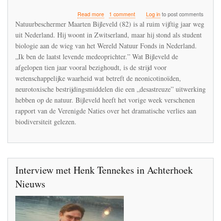
about
Read more
1 comment
Log in
to post comments
De
Natuurbeschermer Maarten Bijleveld (82) is al ruim vijftig jaar weg
Nederlandse
uit Nederland. Hij woont in Zwitserland, maar hij stond als student
ornitholoog
biologie aan de wieg van het Wereld Natuur Fonds in Nederland.
die
de
„Ik ben de laatst levende medeoprichter.” Wat Bijleveld de
gevaren
afgelopen tien jaar vooral bezighoudt, is de strijd voor
van
wetenschappelijke waarheid wat betreft de neonicotinoïden,
DDT
neurotoxische bestrijdingsmiddelen die een „desastreuze” uitwerking
en
IMIDACLOPRID
hebben op de natuur. Bijleveld heeft het vorige week verschenen
vroegtijdig
rapport van de Verenigde Naties over het dramatische verlies aan
onderkende
biodiversiteit gelezen.
Interview met Henk Tennekes in Achterhoek
Nieuws