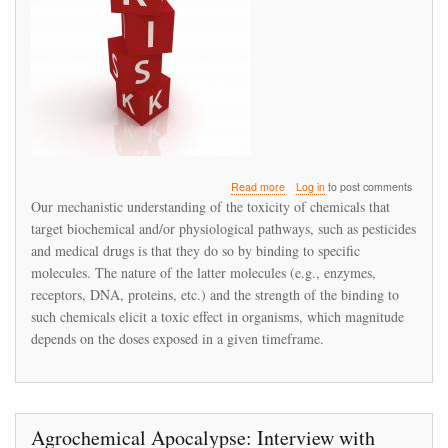
about
Read more
Log in
to post comments
Time‐
Our mechanistic understanding of the toxicity of chemicals that
Cumulative
target biochemical and/or physiological pathways, such as pesticides
Toxicity
and medical drugs is that they do so by binding to specific
of
Neonicotinoids:
molecules. The nature of the latter molecules (e.g., enzymes,
Experimental
receptors, DNA, proteins, etc.) and the strength of the binding to
Evidence
such chemicals elicit a toxic effect in organisms, which magnitude
and
depends on the doses exposed in a given timeframe.
Implications
for
Environmental
Risk
Assessments
Agrochemical Apocalypse: Interview with