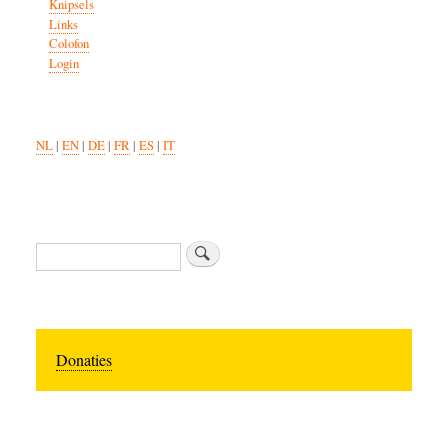
Knipsels
Links
Colofon
Login
NL
|
EN
|
DE
|
FR
|
ES
|
IT
Search
Donaties