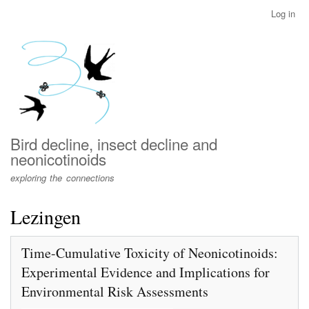
Skip
Log in
User
to
account
main
menu
content
Bird decline, insect decline and
neonicotinoids
exploring the connections
Lezingen
Time-Cumulative Toxicity of Neonicotinoids:
Experimental Evidence and Implications for
Environmental Risk Assessments