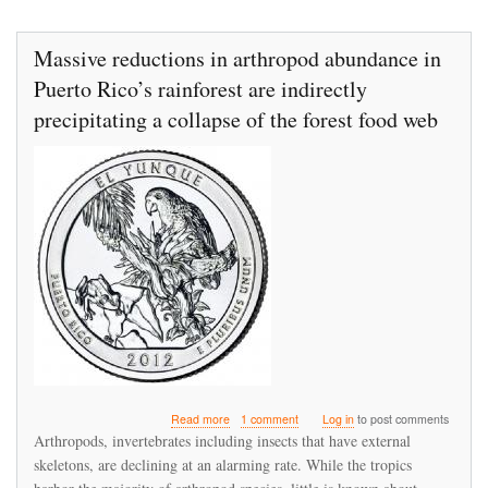
Massive reductions in arthropod abundance in
Puerto Rico’s rainforest are indirectly
precipitating a collapse of the forest food web
about
Read more
1 comment
Log in
to post comments
Massive
Arthropods, invertebrates including insects that have external
reductions
skeletons, are declining at an alarming rate. While the tropics
in