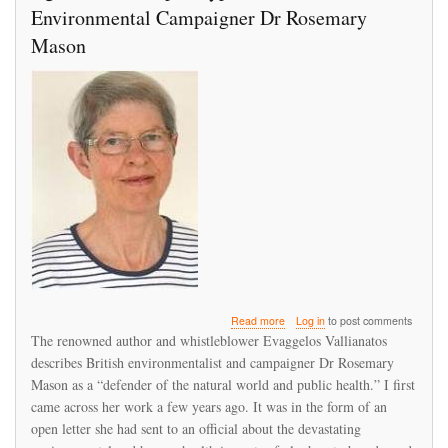
Environmental Campaigner Dr Rosemary
Mason
about
Read more
Log in
to post comments
Agrochemical
The renowned author and whistleblower Evaggelos Vallianatos
Apocalypse:
describes British environmentalist and campaigner Dr Rosemary
Interview
Mason as a “defender of the natural world and public health.” I first
with
Environmental
came across her work a few years ago. It was in the form of an
Campaigner
open letter she had sent to an official about the devastating
Dr