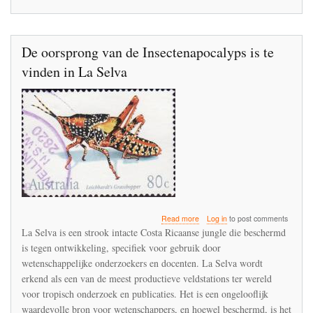
Risk
Assessments
De oorsprong van de Insectenapocalyps is te
vinden in La Selva
about
Read more
Log in
to post comments
De
La Selva is een strook intacte Costa Ricaanse jungle die beschermd
oorsprong
is tegen ontwikkeling, specifiek voor gebruik door
van
wetenschappelijke onderzoekers en docenten. La Selva wordt
de
Insectenapocalyps
erkend als een van de meest productieve veldstations ter wereld
is
voor tropisch onderzoek en publicaties. Het is een ongelooflijk
te
waardevolle bron voor wetenschappers, en hoewel beschermd, is het
vinden