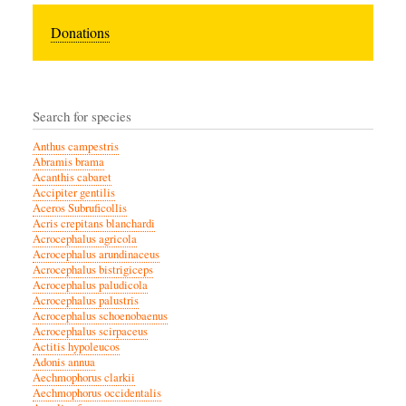
Donations
Search for species
Anthus campestris
Abramis brama
Acanthis cabaret
Accipiter gentilis
Aceros Subruficollis
Acris crepitans blanchardi
Acrocephalus agricola
Acrocephalus arundinaceus
Acrocephalus bistrigiceps
Acrocephalus paludicola
Acrocephalus palustris
Acrocephalus schoenobaenus
Acrocephalus scirpaceus
Actitis hypoleucos
Adonis annua
Aechmophorus clarkii
Aechmophorus occidentalis