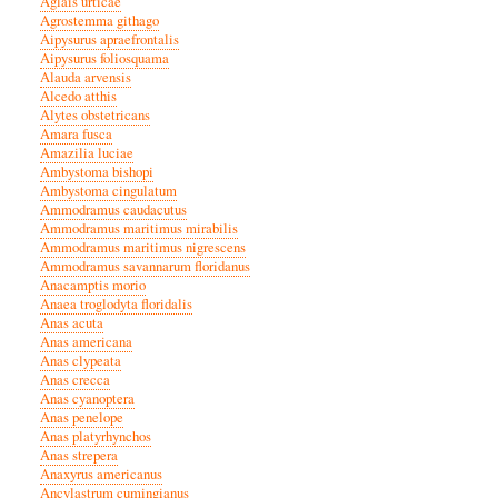
Aglais urticae
Agrostemma githago
Aipysurus apraefrontalis
Aipysurus foliosquama
Alauda arvensis
Alcedo atthis
Alytes obstetricans
Amara fusca
Amazilia luciae
Ambystoma bishopi
Ambystoma cingulatum
Ammodramus caudacutus
Ammodramus maritimus mirabilis
Ammodramus maritimus nigrescens
Ammodramus savannarum floridanus
Anacamptis morio
Anaea troglodyta floridalis
Anas acuta
Anas americana
Anas clypeata
Anas crecca
Anas cyanoptera
Anas penelope
Anas platyrhynchos
Anas strepera
Anaxyrus americanus
Ancylastrum cumingianus