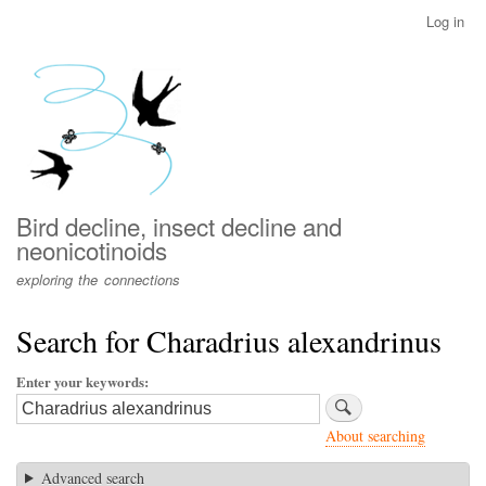
Skip
Log in
User
to
account
main
menu
content
Bird decline, insect decline and
neonicotinoids
exploring the connections
Search for Charadrius alexandrinus
Enter your keywords
About searching
Advanced search