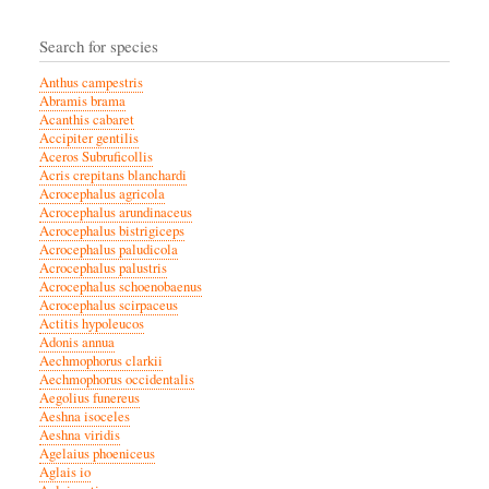
Search for species
Anthus campestris
Abramis brama
Acanthis cabaret
Accipiter gentilis
Aceros Subruficollis
Acris crepitans blanchardi
Acrocephalus agricola
Acrocephalus arundinaceus
Acrocephalus bistrigiceps
Acrocephalus paludicola
Acrocephalus palustris
Acrocephalus schoenobaenus
Acrocephalus scirpaceus
Actitis hypoleucos
Adonis annua
Aechmophorus clarkii
Aechmophorus occidentalis
Aegolius funereus
Aeshna isoceles
Aeshna viridis
Agelaius phoeniceus
Aglais io