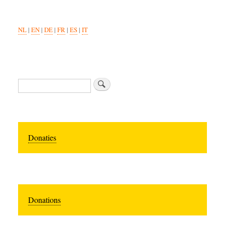
NL
|
EN
|
DE
|
FR
|
ES
|
IT
Search
Donaties
Donations